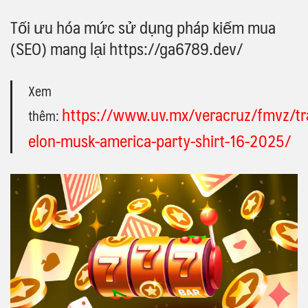
Tối ưu hóa mức sử dụng pháp kiếm mua
(SEO) mang lại https://ga6789.dev/
Xem
https://www.uv.mx/veracruz/fmvz/tr
thêm:
elon-musk-america-party-shirt-16-2025/