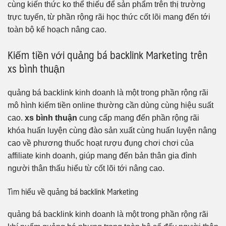
cùng kiến thức ko thể thiếu để sản phẩm trên thị trường
trực tuyến, từ phần rộng rãi học thức cốt lõi mang đến tới
toàn bộ kế hoạch nâng cao.
Kiếm tiền với quảng bá backlink Marketing trên
xs bình thuận
quảng bá backlink kinh doanh là một trong phần rộng rãi
mô hình kiếm tiền online thường cần dùng cùng hiệu suất
cao.
xs bình thuận
cung cấp mang đến phần rộng rãi
khóa huấn luyện cùng đào sản xuất cùng huấn luyện nâng
cao về phương thuốc hoạt rượu đụng chơi chơi của
affiliate kinh doanh, giúp mang đến bản thân gia đình
người thân thấu hiểu từ cốt lõi tới nâng cao.
Tìm hiểu về quảng bá backlink Marketing
quảng bá backlink kinh doanh là một trong phần rộng rãi