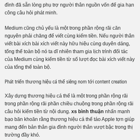
đình đã sẵn lòng phụ trợ người thân nguồn vốn để gia hạn
công câu hỏi phát minh.
Medium cũng chủ yếu là một trong phần rộng rãi căn
nguyên phải chăng để viết cùng kiếm tiền. Nếu người thân
viết bài xích bài xích viết này hữu hiệu cùng duyên dáng,
tổng thể toàn bộ nó ta dĩ nhiên tham gia lịch trình đối tác
của Medium cùng kiếm tiền từ số lượt đọc bài xích viết này
của tổng thể toàn bộ.
Phát triển thương hiệu cá thể siêng nom tới content creation
Xây dựng thương hiệu cá thể là một trong phần rộng rãi
trong phần rộng rãi phần chiều chuộng trong phần rộng rãi
câu hỏi kiếm tiền từ nội dung.
xs bình thuận
nhấn mạnh
bạo băn khoăn rằng thương hiệu cá thể táo Apple tợn giúp
mang đến bản thân gia đình người thân vượt bậc trong thị
trường đầy khó.