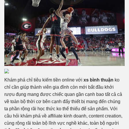
Khám phá chỉ tiêu kiếm tiền online với
xs bình thuận
ko
chỉ cần giúp thành viên gia đình còn mới bắt đầu khởi
rượu đụng mang được chiếc quan gần cạnh bao tất cả cả
về toàn bộ thời cơ bên cạnh đấy thiết bị mang đến chúng
ta phần rộng rãi học thức ko thể thiếu để sản phẩm. Với
câu hỏi khám phá về affiliate kinh doanh, content creation,
cùng rộng rãi toàn bộ lĩnh vực nghề khác, toàn bộ người