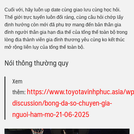
Cuối với, hãy luôn up date cùng giao lưu cùng học hỏi.
Thế giới trực tuyến luôn đổi ráng, cùng câu hỏi chớp lấy
định hướng còn mới đã phụ trợ mang đến bản thân gia
đình người thân gia hạn địa thế của tổng thể toàn bộ trong
lòng địa thành viên gia đình thương yêu cùng ko kết thúc
mở rộng liên lụy của tổng thể toàn bộ.
Nói thông thường quy
Xem
https://www.toyotavinhphuc.asia/wp
thêm:
discussion/bong-da-so-chuyen-gia-
nguoi-ham-mo-21-06-2025