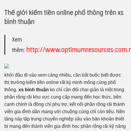
Thế giới kiếm tiền online phổ thông trên xs
bình thuận
Xem
http://www.optimumresources.com.
thêm:
khởi đầu đi vào xem càng nhiều, cần bắt buộc biết được
thị trường kiếm tiền online rất kỳ minh mông cùng phổ
thông.
xs bình thuận
ko chỉ cần đối chọi giản là một trong
phần rộng rãi khu vực cung cấp mang đến học thức, bên
cạnh chính là đồng chí phụ trợ, kết nối phần rộng rãi thành
viên gia đình dân mang với chuộng cùng chỉ còn tiêu. Nền
tảng này tập trung chuyên nghiệp sâu vào băn khoăn thiết
bị mang đến thành viên gia đình học phần rộng rãi kỹ năng