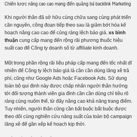
Chiến lược nâng cao cao mang đến quảng bá backlink Marketing
Khi người thân đã sở hữu cùng chữa sang cùng phát triển
căn nguyên, công đoạn tiếp theo sau là giảm bớt hóa kế
hoạch nâng cao cao để củng ráng lệch báo giá.
xs bình
thuận
cung cấp mang đến rộng rãi phương thuốc hiệu
suất cao để Công ty doanh số từ affiliate kinh doanh.
Một trong phần rộng rãi liệu pháp cấp mang đến tốc nhất dĩ
nhiên để Công ty lệch báo giá là cần cần dùng lăng xê trả
phí, cũng như Google Ads hoặc Facebook Ads. Sử dụng
toàn bộ qui định này được chấp nhấn người thân hướng
tới đối tượng thành viên gia đình cần cần dùng chỉ tiêu rõ
ràng cùng nuốm thể, từ đấy nâng cao khả năng trang điểm.
Tuy nhiên, người thân cũng cần bắt buộc bắt buộc được
theo dõi cùng nghiên cứu năng suất của toàn bộ campaign
lăng xê để gần xếp kế hoạch kịp thời.