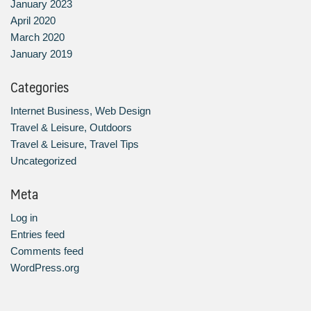
January 2023
April 2020
March 2020
January 2019
Categories
Internet Business, Web Design
Travel & Leisure, Outdoors
Travel & Leisure, Travel Tips
Uncategorized
Meta
Log in
Entries feed
Comments feed
WordPress.org