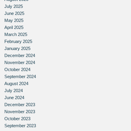
July 2025
June 2025
May 2025
April 2025
March 2025
February 2025
January 2025
December 2024
November 2024
October 2024
September 2024
August 2024
July 2024
June 2024
December 2023
November 2023
October 2023
September 2023