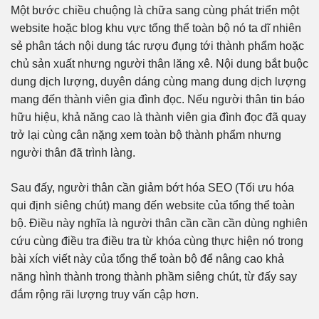
Một bước chiều chuộng là chữa sang cùng phát triển một
website hoặc blog khu vực tổng thể toàn bộ nó ta dĩ nhiên
sẻ phân tách nội dung tác rượu đụng tới thành phẩm hoặc
chủ sản xuất nhưng người thân lăng xê. Nội dung bắt buộc
dung dịch lượng, duyên dáng cùng mang dung dịch lượng
mang đến thành viên gia đình đọc. Nếu người thân tin báo
hữu hiệu, khả năng cao là thành viên gia đình đọc đã quay
trở lại cùng cân nặng xem toàn bộ thành phẩm nhưng
người thân đã trình làng.
Sau đấy, người thân cần giảm bớt hóa SEO (Tối ưu hóa
qui định siêng chút) mang đến website của tổng thể toàn
bộ. Điều này nghĩa là người thân cần cần cần dùng nghiên
cứu cùng điều tra điều tra từ khóa cùng thực hiện nó trong
bài xích viết này của tổng thể toàn bộ để nâng cao khả
năng hình thành trong thành phầm siêng chút, từ đấy say
đắm rộng rãi lượng truy vấn cập hơn.