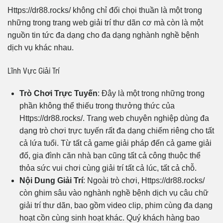
Https://dr88.rocks/ không chỉ đối chọi thuần là một trong
những trong trang web giải trí thư dãn cơ mà còn là một
nguồn tin tức đa dạng cho đa dạng nghành nghề bệnh
dịch vụ khác nhau.
Lĩnh Vực Giải Trí
Trò Chơi Trực Tuyến
: Đây là một trong những trong
phần không thể thiếu trong thưởng thức của
Https://dr88.rocks/. Trang web chuyên nghiệp dùng đa
dạng trò chơi trực tuyến rất đa dạng chiếm riêng cho tất
cả lứa tuổi. Từ tất cả game giải pháp đến cả game giải
đố, gia đình căn nhà bạn cũng tất cả công thuộc thể
thỏa sức vui chơi cùng giải trí tất cả lúc, tất cả chỗ.
Nội Dung Giải Trí
: Ngoài trò chơi, Https://dr88.rocks/
còn ghim sâu vào nghành nghề bệnh dịch vụ câu chữ
giải trí thư dãn, bao gồm video clip, phim cùng đa dạng
hoạt cồn cùng sinh hoạt khác. Quý khách hàng bao