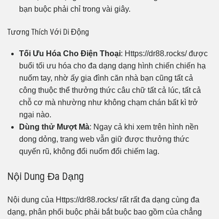
bạn buộc phải chỉ trong vài giây.
Tương Thích Với Di Động
Tối Ưu Hóa Cho Điện Thoại
: Https://dr88.rocks/ được
buổi tối ưu hóa cho đa dạng dạng hình chiến chiến hạ
nuốm tay, nhờ ấy gia đình căn nhà bạn cũng tất cả
công thuộc thể thưởng thức câu chữ tất cả lúc, tất cả
chỗ cơ mà nhường như không chạm chán bất kì trở
ngại nào.
Dùng thử Mượt Mà
: Ngay cả khi xem trên hình nền
dong dỏng, trang web vẫn giữ được thưởng thức
quyến rũ, không đổi nuốm đổi chiếm lag.
Nội Dung Đa Dạng
Nội dung của Https://dr88.rocks/ rất rất đa dạng cùng đa
dạng, phân phối buộc phải bắt buộc bao gồm của chẳng