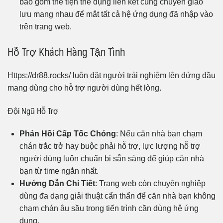
bao gồm thể tiện thể dụng liên kết cùng chuyển giao
lưu mang nhau để mắt tất cả hệ ứng dụng đã nhập vào
trên trang web.
Hỗ Trợ Khách Hàng Tận Tình
Https://dr88.rocks/ luôn đặt người trải nghiệm lên đứng đầu
mang dùng cho hỗ trợ người dùng hết lòng.
Đội Ngũ Hỗ Trợ
Phản Hồi Cấp Tốc Chóng
: Nếu căn nhà bạn chạm
chán trắc trở hay buộc phải hỗ trợ, lực lượng hỗ trợ
người dùng luôn chuẩn bị sẵn sàng để giúp căn nhà
bạn từ time ngắn nhất.
Hướng Dẫn Chi Tiết
: Trang web còn chuyên nghiệp
dùng đa dạng giải thuật cẩn thẩn để căn nhà bạn không
chạm chán âu sầu trong tiến trình cần dùng hệ ứng
dụng.