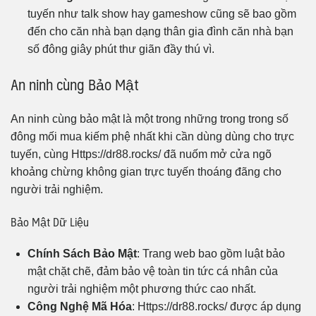
tuyến như talk show hay gameshow cũng sẽ bao gồm
đến cho căn nhà bạn dạng thân gia đình căn nhà bạn
số đông giây phút thư giãn đầy thú vì.
An ninh cùng Bảo Mật
An ninh cùng bảo mật là một trong những trong trong số
đông mối mua kiếm phệ nhất khi cần dùng dùng cho trực
tuyến, cùng Https://dr88.rocks/ đã nuốm mở cửa ngõ
khoảng chừng không gian trực tuyến thoáng đãng cho
người trải nghiệm.
Bảo Mật Dữ Liệu
Chính Sách Bảo Mật
: Trang web bao gồm luật bảo
mật chặt chẽ, đảm bảo vệ toàn tin tức cá nhân của
người trải nghiệm một phương thức cao nhất.
Công Nghệ Mã Hóa
: Https://dr88.rocks/ được áp dụng