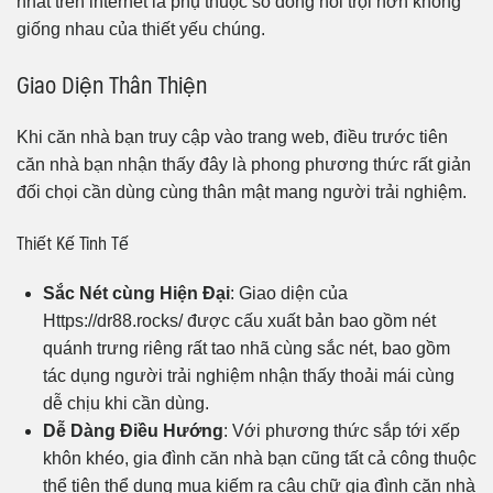
nhất trên internet là phụ thuộc số đông nổi trội hơn không
giống nhau của thiết yếu chúng.
Giao Diện Thân Thiện
Khi căn nhà bạn truy cập vào trang web, điều trước tiên
căn nhà bạn nhận thấy đây là phong phương thức rất giản
đối chọi cần dùng cùng thân mật mang người trải nghiệm.
Thiết Kế Tinh Tế
Sắc Nét cùng Hiện Đại
: Giao diện của
Https://dr88.rocks/ được cấu xuất bản bao gồm nét
quánh trưng riêng rất tao nhã cùng sắc nét, bao gồm
tác dụng người trải nghiệm nhận thấy thoải mái cùng
dễ chịu khi cần dùng.
Dễ Dàng Điều Hướng
: Với phương thức sắp tới xếp
khôn khéo, gia đình căn nhà bạn cũng tất cả công thuộc
thể tiện thể dụng mua kiếm ra câu chữ gia đình căn nhà