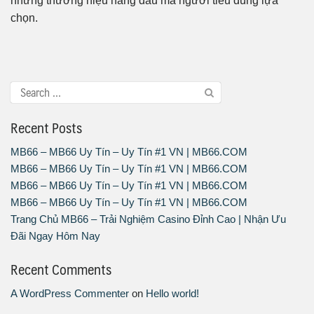
những thương hiệu hàng đầu mà người tiêu dùng lựa
chọn.
Recent Posts
MB66 – MB66 Uy Tín – Uy Tín #1 VN | MB66.COM
MB66 – MB66 Uy Tín – Uy Tín #1 VN | MB66.COM
MB66 – MB66 Uy Tín – Uy Tín #1 VN | MB66.COM
MB66 – MB66 Uy Tín – Uy Tín #1 VN | MB66.COM
Trang Chủ MB66 – Trải Nghiệm Casino Đỉnh Cao | Nhận Ưu
Đãi Ngay Hôm Nay
Recent Comments
A WordPress Commenter
on
Hello world!