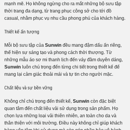
mạnh mẽ. Họ không ngừng cho ra mắt những bộ sưu tập
thời trang đa dạng, từ trang phục công sở cho tới đồ
casual, nhằm phục vụ nhu cầu phong phú của khách hàng.
Thiết kế ấn tượng
Mỗi bộ sưu tập của
Sunwin
đều mang đậm dấu ấn riêng,
thể hiện sự sáng tạo và phong cách thời thượng. Từ
những mẫu áo sơ mi thanh lịch đến váy đầm duyên dáng,
Sunwin
luôn chú trọng đến từng chi tiết trong thiết kế để
mang lại cảm giác thoải mái và tự tin cho người mặc.
Chất liệu và sự bền vững
Không chỉ chú trọng đến thiết kế,
Sunwin
còn đặc biệt
quan tâm đến chất liệu vải sử dụng trong sản phẩm. Họ
chọn lựa những loại vải thiên nhiên, an toàn cho da và
thân thiện với môi trường. Điều này không chỉ giúp khách