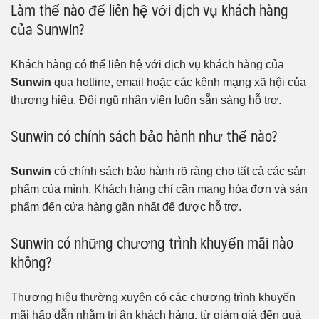
Làm thế nào để liên hệ với dịch vụ khách hàng
của Sunwin?
Khách hàng có thể liên hệ với dịch vụ khách hàng của
Sunwin
qua hotline, email hoặc các kênh mạng xã hội của
thương hiệu. Đội ngũ nhân viên luôn sẵn sàng hỗ trợ.
Sunwin có chính sách bảo hành như thế nào?
Sunwin
có chính sách bảo hành rõ ràng cho tất cả các sản
phẩm của mình. Khách hàng chỉ cần mang hóa đơn và sản
phẩm đến cửa hàng gần nhất để được hỗ trợ.
Sunwin có những chương trình khuyến mãi nào
không?
Thương hiệu thường xuyên có các chương trình khuyến
mãi hấp dẫn nhằm tri ân khách hàng, từ giảm giá đến quà