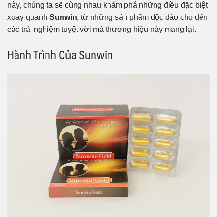
này, chúng ta sẽ cùng nhau khám phá những điều đặc biệt
xoay quanh
Sunwin
, từ những sản phẩm độc đáo cho đến
các trải nghiệm tuyệt vời mà thương hiệu này mang lại.
Hành Trình Của Sunwin