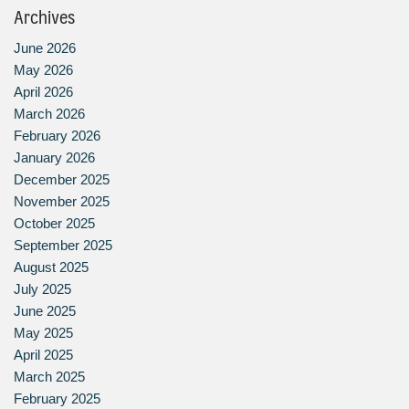
Archives
June 2026
May 2026
April 2026
March 2026
February 2026
January 2026
December 2025
November 2025
October 2025
September 2025
August 2025
July 2025
June 2025
May 2025
April 2025
March 2025
February 2025