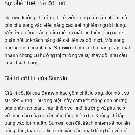
Sự phát triển và đổi mới
Sunwin không chỉ dừng lại ở việc cung cấp sản phẩm mà
còn chú trọng vào việc nâng cao trải nghiệm người dùng.
Với từng dòng sản phẩm mới ra mắt, họ luôn lắng nghe
phản hồi từ khách hàng để cải tiến và đổi mới. Một trong
những điểm mạnh của
Sunwin
chính là khả năng cập nhật
nhanh chóng xu hướng thị trường và sự thay đổi nhu cầu
của khách hàng.
Giá trị cốt lõi của Sunwin
Giá trị cốt lõi của
Sunwin
bao gồm chất lượng, đổi mới, và
sự bền vững. Thương hiệu này cam kết mang đến những
sản phẩm an toàn, thân thiện với môi trường và phù hợp
với nhu cầu của người tiêu dùng hiện đại. Không chỉ tập
trung vào lợi nhuận, Sunwin còn đặt trách nhiệm xã hội lên
hàng đầu, tham gia tích cực vào các hoạt động bảo vệ môi