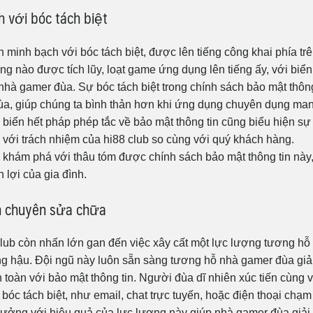
 với bóc tách biệt
n minh bạch với bóc tách biệt, được lên tiếng công khai phía tr
ng nào được tích lũy, loạt game ứng dụng lên tiếng ấy, với biển
nhà gamer đùa. Sự bóc tách biệt trong chính sách bảo mật thôn
 đùa, giúp chúng ta bình thản hơn khi ứng dụng chuyên dụng ma
 biển hết pháp phép tắc về bảo mật thông tin cũng biểu hiện sự
 với trách nhiệm của hi88 club so cùng với quý khách hàng.
 khám phá với thâu tóm được chính sách bảo mật thông tin này
 lợi của gia đình.
h chuyên sửa chữa
club còn nhấn lớn gan đến việc xây cất một lực lượng tương hỗ
g hậu. Đội ngũ này luôn sẵn sàng tương hỗ nhà gamer đùa giả
 toàn với bảo mật thông tin. Người đùa dĩ nhiên xúc tiến cùng 
bóc tách biệt, như email, chat trực tuyến, hoặc điện thoại chạm
thưởng với hiệu quả của lực lượng này giúp nhà gamer đùa giải