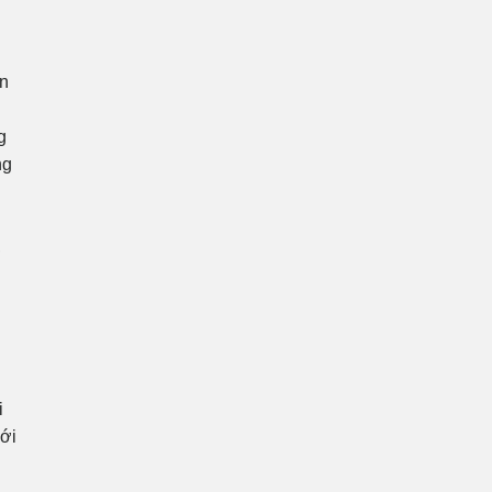
ên
g
ng
,
i
với