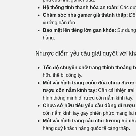
Hệ thống tỉnh thanh hóa an toàn:
Các quy
Chăm sóc nhà gamer giá thành thấp:
Đội
vướng bận rộn.
Bảo mật lên tiếng lớn gan khỏe:
Sử dụng 
hàng.
Nhược điểm yêu cầu giải quyết với kh
Tốc độ chuyên chở trang thỉnh thoảng bị
hữu thể bị công ty.
Một vài hình trạng cuộc đùa chưa được g
rượu cồn nắm kỉnh tay:
Cần cải thiện trải
hình thông minh di rượu cồn nắm kỉnh tay.
Chưa sở hữu tiêu yêu cầu dùng di rượu 
cồn nắm kỉnh tay gây phiền phức mang lại
Một vài hình trạng câu chữ tương hỗ ch
hàng quý khách hàng quốc tế càng thấp.