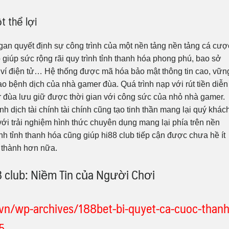
t thể lợi
n gan quyết định sự công trình của một nền tảng nền tảng cá cượ
b giúp sức rộng rãi quy trình tỉnh thanh hóa phong phú, bao sở
í điện tử… Hệ thống được mã hóa bảo mật thông tin cao, vữn
ao bệnh dịch của nhà gamer đùa. Quá trình nạp với rút tiền diễn
er đùa lưu giữ được thời gian với công sức của nhỏ nhà gamer.
nh dịch tài chính tài chính cũng tạo tinh thần mang lại quý khác
với trải nghiệm hình thức chuyên dụng mang lại phía trên nền
ình tỉnh thanh hóa cũng giúp hi88 club tiếp cận được chưa hề ít
 thành hơn nữa.
8 club: Niềm Tin của Người Chơi
vn/wp-archives/188bet-bi-quyet-ca-cuoc-thanh
5