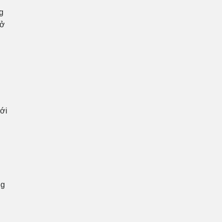
ng
hở
ưới
ng