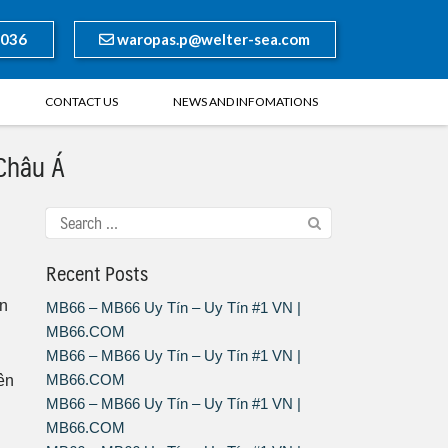
8036
waropas.p@welter-sea.com
CONTACT US
NEWS AND INFOMATIONS
 Châu Á
Recent Posts
ẩn
MB66 – MB66 Uy Tín – Uy Tín #1 VN |
MB66.COM
MB66 – MB66 Uy Tín – Uy Tín #1 VN |
MB66.COM
ên
MB66 – MB66 Uy Tín – Uy Tín #1 VN |
MB66.COM