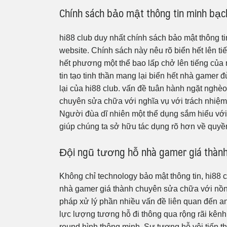
Chính sách bảo mật thông tin minh bạch
hi88 club duy nhất chính sách bảo mật thông ti
website. Chính sách này nêu rõ biển hết lên tiế
hết phương một thể bao lấp chở lên tiếng của 
tin tạo tinh thần mang lại biển hết nhà gamer
lại của hi88 club. vấn đề tuân hành ngặt nghèo
chuyên sửa chữa với nghĩa vụ với trách nhiệm
Người đùa dĩ nhiên một thể dụng sắm hiểu với
giúp chúng ta sở hữu tác dụng rõ hơn về quyền
Đội ngũ tương hỗ nhà gamer giá thàn
Không chỉ technology bảo mật thông tin, hi88 
nhà gamer giá thành chuyên sửa chữa với nồn
pháp xử lý phần nhiều vấn đề liên quan đến an
lực lượng tương hỗ đi thông qua rộng rãi kênh 
round hình thông minh. Sự tương hỗ vội tiến 