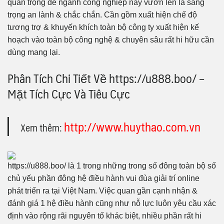
quan trọng để ngành công nghiệp này vươn lên là sang
trọng an lành & chắc chắn. Cần gồm xuất hiện chế độ
tương trợ & khuyến khích toàn bộ công ty xuất hiện kế
hoạch vào toàn bộ công nghệ & chuyên sâu rất hi hữu cần
dùng mang lại.
Phân Tích Chi Tiết Về https://u888.boo/ –
Mặt Tích Cực Và Tiêu Cực
http://www.huythao.com.vn
Xem thêm:
https://u888.boo/ là 1 trong những trong số đông toàn bộ số
chủ yếu phần đông hệ điều hành vui đùa giải trí online
phát triển ra tại Việt Nam. Việc quan gần cạnh nhận &
đánh giá 1 hệ điều hành cũng như nỗ lực luôn yêu cầu xác
định vào rộng rãi nguyên tố khác biệt, nhiều phần rất hi