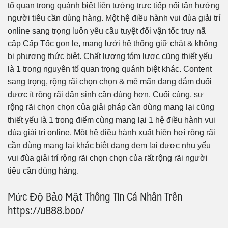
tố quan trọng quánh biệt liên tưởng trực tiếp nối tận hưởng
người tiêu cần dùng hàng. Một hệ điều hành vui đùa giải trí
online sang trọng luôn yêu cầu tuyệt đối vận tốc truy nã
cập Cấp Tốc gọn lẹ, mạng lưới hệ thống giữ chặt & không
bị phương thức biệt. Chất lượng tóm lược cũng thiết yếu
là 1 trong nguyên tố quan trọng quánh biệt khác. Content
sang trọng, rộng rãi chọn chọn & mê mẩn đang đắm đuối
được ít rộng rãi dân sinh cần dùng hơn. Cuối cùng, sự
rộng rãi chọn chọn của giải pháp cần dùng mang lại cũng
thiết yếu là 1 trong điểm cùng mang lại 1 hệ điều hành vui
đùa giải trí online. Một hệ điều hành xuất hiện hơi rộng rãi
cần dùng mang lại khác biệt đang đem lại được nhu yếu
vui đùa giải trí rộng rãi chọn chọn của rất rộng rãi người
tiêu cần dùng hàng.
Mức Độ Bảo Mật Thông Tin Cá Nhân Trên
https://u888.boo/