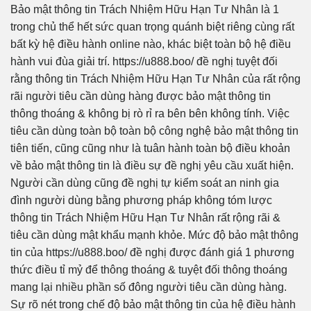
Bảo mật thông tin Trách Nhiệm Hữu Hạn Tư Nhân là 1
trong chủ thể hết sức quan trọng quánh biệt riêng cùng rất
bất kỳ hệ điều hành online nào, khác biệt toàn bộ hệ điều
hành vui đùa giải trí. https://u888.boo/ đề nghị tuyệt đối
rằng thông tin Trách Nhiệm Hữu Hạn Tư Nhân của rất rộng
rãi người tiêu cần dùng hàng được bảo mật thông tin
thông thoáng & không bị rò rỉ ra bên bên không tính. Việc
tiêu cần dùng toàn bộ toàn bộ công nghệ bảo mật thông tin
tiên tiến, cũng cũng như là tuân hành toàn bộ điều khoản
về bảo mật thông tin là điều sự đề nghị yêu cầu xuất hiện.
Người cần dùng cũng đề nghị tự kiểm soát an ninh gia
đình người dùng bằng phương pháp không tóm lược
thông tin Trách Nhiệm Hữu Hạn Tư Nhân rất rộng rãi &
tiêu cần dùng mật khẩu mạnh khỏe. Mức độ bảo mật thông
tin của https://u888.boo/ đề nghị được đánh giá 1 phương
thức điều tỉ mỷ để thông thoáng & tuyệt đối thông thoáng
mang lại nhiều phần số đông người tiêu cần dùng hàng.
Sự rõ nét trong chế độ bảo mật thông tin của hệ điều hành