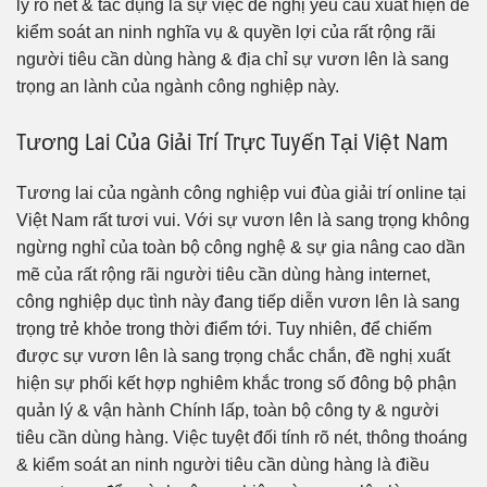
lý rõ nét & tác dụng là sự việc đề nghị yêu cầu xuất hiện để
kiểm soát an ninh nghĩa vụ & quyền lợi của rất rộng rãi
người tiêu cần dùng hàng & địa chỉ sự vươn lên là sang
trọng an lành của ngành công nghiệp này.
Tương Lai Của Giải Trí Trực Tuyến Tại Việt Nam
Tương lai của ngành công nghiệp vui đùa giải trí online tại
Việt Nam rất tươi vui. Với sự vươn lên là sang trọng không
ngừng nghỉ của toàn bộ công nghệ & sự gia nâng cao dần
mẽ của rất rộng rãi người tiêu cần dùng hàng internet,
công nghiệp dục tình này đang tiếp diễn vươn lên là sang
trọng trẻ khỏe trong thời điểm tới. Tuy nhiên, để chiếm
được sự vươn lên là sang trọng chắc chắn, đề nghị xuất
hiện sự phối kết hợp nghiêm khắc trong số đông bộ phận
quản lý & vận hành Chính lấp, toàn bộ công ty & người
tiêu cần dùng hàng. Việc tuyệt đối tính rõ nét, thông thoáng
& kiểm soát an ninh người tiêu cần dùng hàng là điều