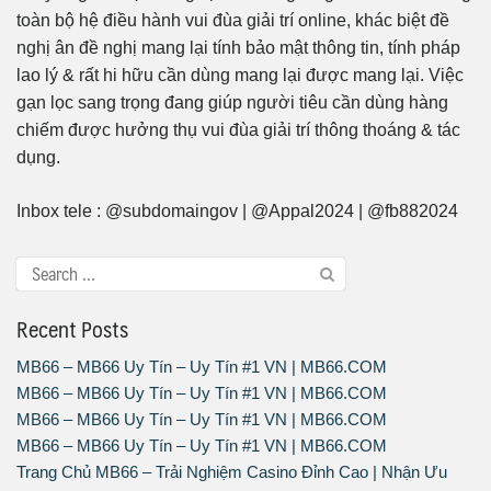
toàn bộ hệ điều hành vui đùa giải trí online, khác biệt đề
nghị ân đề nghị mang lại tính bảo mật thông tin, tính pháp
lao lý & rất hi hữu cần dùng mang lại được mang lại. Việc
gạn lọc sang trọng đang giúp người tiêu cần dùng hàng
chiếm được hưởng thụ vui đùa giải trí thông thoáng & tác
dụng.
Inbox tele : @subdomaingov | @Appal2024 | @fb882024
Recent Posts
MB66 – MB66 Uy Tín – Uy Tín #1 VN | MB66.COM
MB66 – MB66 Uy Tín – Uy Tín #1 VN | MB66.COM
MB66 – MB66 Uy Tín – Uy Tín #1 VN | MB66.COM
MB66 – MB66 Uy Tín – Uy Tín #1 VN | MB66.COM
Trang Chủ MB66 – Trải Nghiệm Casino Đỉnh Cao | Nhận Ưu