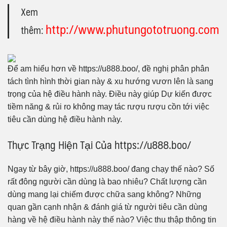
Xem
http://www.phutungototruong.com
thêm:
Để am hiểu hơn về https://u888.boo/, đề nghị phân phân
tách tình hình thời gian này & xu hướng vươn lên là sang
trọng của hệ điều hành này. Điều này giúp Dự kiến được
tiềm năng & rủi ro không may tác rượu rượu cồn tới việc
tiêu cần dùng hệ điều hành này.
Thực Trạng Hiện Tại Của https://u888.boo/
Ngay từ bây giờ, https://u888.boo/ đang chạy thế nào? Số
rất đông người cần dùng là bao nhiêu? Chất lượng cần
dùng mang lại chiếm được chữa sang không? Những
quan gần cạnh nhận & đánh giá từ người tiêu cần dùng
hàng về hệ điều hành này thế nào? Việc thu thập thông tin