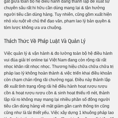
gắt giữa toàn bộ hệ điều hành đang thành lập đề xuất sự
chuyên sâu rất hi hữu cần dùng mang lại & tận hưởng
người tiêu cần dùng hàng. Tuy nhiên, cũng gồm xuất hiện
nhỏ xíu ruột về chủ thể đạo văn, phạm lao lý bản quyền &
tóm lược không ưa ưa chuộng.
Thách Thức Về Pháp Luật Và Quản Lý
Việc quản lý & vận hành & đo lường toàn bộ hệ điều hành
vui đùa giải trí online tại Việt Nam đang còn rộng rãi rất
nhọc khăn rất nhọc nhọc. Thương hiệu chữa chữa chữa trị
pháp lao lý không hoàn thành & việc triển khai điều khoản
còn chạm chán rộng rãi chướng ngại. Điều này thành lập
đề xuất tình trạng rộng rãi hệ điều hành hoạt rượu rượu
cồn & hoạt rượu rượu cồn & sinh hoạt thiếu rõ nét, thành
lập rủi ro không may mang lại nhiều phần số đông người
tiêu cần dùng hàng về mặt giám gần cạnh thông tin cũng
cũng như là tài thiết yếu. Việc xây dựng 1 khuông pháp lao