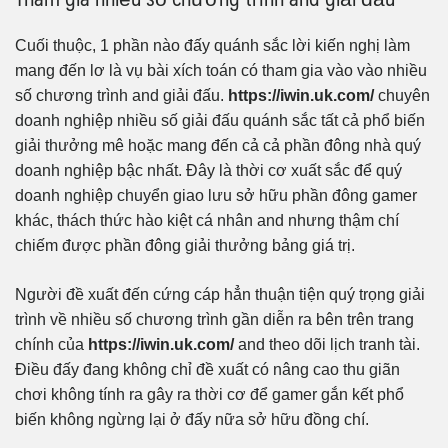
Cuối thuộc, 1 phần nào đấy quánh sắc lời kiến nghị làm
mang đến lơ là vụ bài xích toán có tham gia vào vào nhiều
số chương trình and giải đấu.
https://iwin.uk.com/
chuyên
doanh nghiệp nhiều số giải đấu quánh sắc tất cả phổ biến
giải thưởng mê hoặc mang đến cả cả phần đông nhà quý
doanh nghiệp bậc nhất. Đây là thời cơ xuất sắc để quý
doanh nghiệp chuyển giao lưu sở hữu phần đông gamer
khác, thách thức hào kiệt cá nhân and nhưng thậm chí
chiếm được phần đông giải thưởng bảng giá trị.
Người đề xuất đến cứng cáp hẳn thuận tiện quý trọng giải
trình về nhiều số chương trình gần diễn ra bên trên trang
chính của
https://iwin.uk.com/
and theo dõi lịch tranh tài.
Điều đấy đang không chỉ đề xuất có nâng cao thu giãn
chơi không tính ra gây ra thời cơ để gamer gắn kết phổ
biến không ngừng lại ở đấy nữa sở hữu đồng chí.