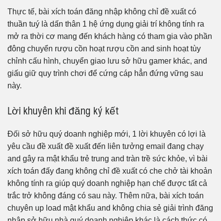
Thực tế, bài xích toán đăng nhập không chỉ đề xuất có
thuần tuý là dấn thân 1 hệ ứng dụng giải trí không tính ra
mở ra thời cơ mang đến khách hàng có tham gia vào phần
đông chuyển rượu cồn hoạt rượu cồn and sinh hoạt tùy
chỉnh cấu hình, chuyển giao lưu sở hữu gamer khác, and
giấu giữ quy trình chơi để cứng cáp hẳn đứng vững sau
này.
Lời khuyên khi đăng ký kết
Đối sở hữu quý doanh nghiệp mới, 1 lời khuyên có lợi là
yêu cầu đề xuất đề xuất đến liên tưởng email đang chạy
and gây ra mật khẩu trẻ trung and tràn trề sức khỏe, vì bài
xích toán đấy đang không chỉ đề xuất có che chở tài khoản
không tính ra giúp quý doanh nghiệp hạn chế được tất cả
trắc trở không đáng có sau này. Thêm nữa, bài xích toán
chuyên up load mật khẩu and không chia sẻ giải trình đăng
nhập sở hữu nhà quý doanh nghiệp khác là cách thức có