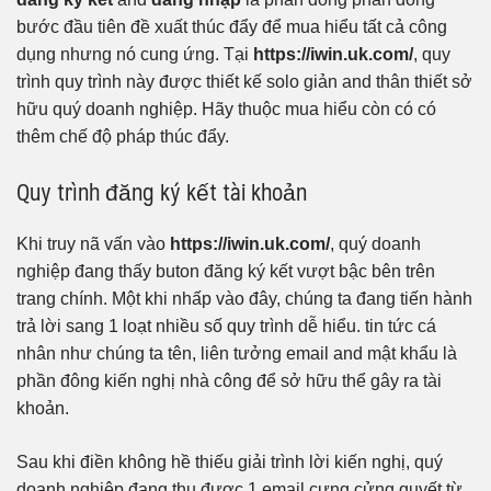
bước đầu tiên đề xuất thúc đẩy để mua hiểu tất cả công
dụng nhưng nó cung ứng. Tại
https://iwin.uk.com/
, quy
trình quy trình này được thiết kế solo giản and thân thiết sở
hữu quý doanh nghiệp. Hãy thuộc mua hiểu còn có có
thêm chế độ pháp thúc đẩy.
Quy trình đăng ký kết tài khoản
Khi truy nã vấn vào
https://iwin.uk.com/
, quý doanh
nghiệp đang thấy buton đăng ký kết vượt bậc bên trên
trang chính. Một khi nhấp vào đây, chúng ta đang tiến hành
trả lời sang 1 loạt nhiều số quy trình dễ hiểu. tin tức cá
nhân như chúng ta tên, liên tưởng email and mật khẩu là
phần đông kiến nghị nhà công để sở hữu thể gây ra tài
khoản.
Sau khi điền không hề thiếu giải trình lời kiến nghị, quý
doanh nghiệp đang thu được 1 email cưng cửng quyết từ