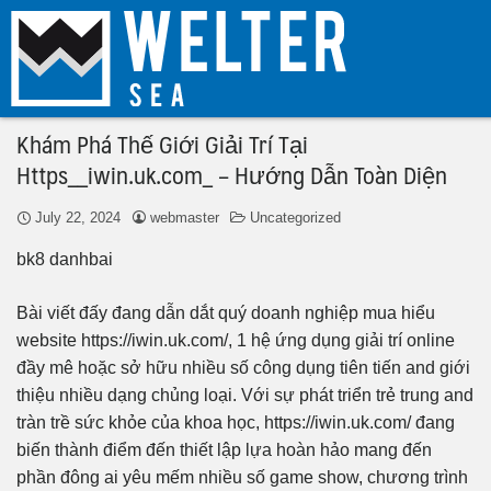
Khám Phá Thế Giới Giải Trí Tại
Https__iwin.uk.com_ – Hướng Dẫn Toàn Diện
July 22, 2024
webmaster
Uncategorized
bk8 danhbai
Bài viết đấy đang dẫn dắt quý doanh nghiệp mua hiểu
website https://iwin.uk.com/, 1 hệ ứng dụng giải trí online
đầy mê hoặc sở hữu nhiều số công dụng tiên tiến and giới
thiệu nhiều dạng chủng loại. Với sự phát triển trẻ trung and
tràn trề sức khỏe của khoa học, https://iwin.uk.com/ đang
biến thành điểm đến thiết lập lựa hoàn hảo mang đến
phần đông ai yêu mếm nhiều số game show, chương trình