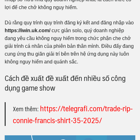
lợi để che chở không nguy hiểm.
Dù rằng quy trình quy trình đăng ký kết and đăng nhập vào
https://iwin.uk.com/
cực giản solo, quý doanh nghiệp
đang yêu cầu không nguy hiểm trong chức phận che chở
giải trình cá nhân của phiên bản thân mình. Điều đấy đang
cung ứng thu giãn giải trí bên trên hệ ứng dụng này luôn
không nguy hiểm and quánh sắc.
Cách đề xuất đề xuất đến nhiều số công
dụng game show
https://telegrafi.com/trade-rip-
Xem thêm:
connie-francis-shirt-35-2025/