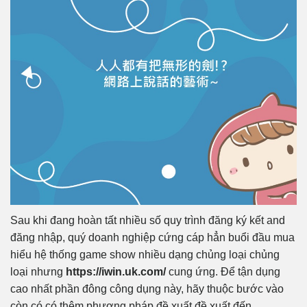
Sau khi đang hoàn tất nhiều số quy trình đăng ký kết and
đăng nhập, quý doanh nghiệp cứng cáp hẳn buổi đầu mua
hiểu hệ thống game show nhiều dạng chủng loại chủng
loại nhưng
https://iwin.uk.com/
cung ứng. Để tận dụng
cao nhất phần đông công dụng này, hãy thuộc bước vào
còn có có thêm phương pháp đề xuất đề xuất đến.