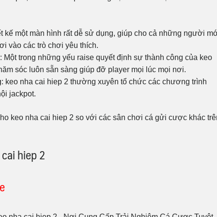
iết kế một màn hình rất dễ sử dụng, giúp cho cả những người mớ
i vào các trò chơi yêu thích.
 Một trong những yếu raise quyết định sự thành công của keo
chăm sóc luôn sẵn sàng giúp đỡ player mọi lúc mọi nơi.
: keo nha cai hiep 2 thường xuyên tổ chức các chương trình
ội jackpot.
ho keo nha cai hiep 2 so với các sân chơi cá gửi cược khác trê
cai hiep 2
ne