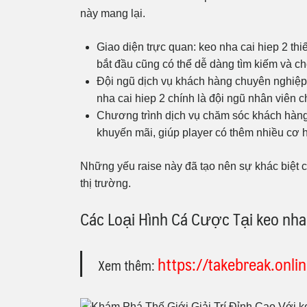
này mang lại.
Giao diện trực quan: keo nha cai hiep 2 th
bắt đầu cũng có thể dễ dàng tìm kiếm và chơ
Đội ngũ dịch vụ khách hàng chuyên nghiệp:
nha cai hiep 2 chính là đội ngũ nhân viên 
Chương trình dịch vụ chăm sóc khách hàng
khuyến mãi, giúp player có thêm nhiều cơ h
Những yếu raise này đã tạo nên sự khác biệt c
thị trường.
Các Loại Hình Cá Cược Tại keo nha 
https://takebreak.onli
Xem thêm: