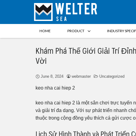
HOME
PRODUCT
INDUSTRY SPECI
Khám Phá Thế Giới Giải Trí Đỉn
Vời
June 8, 2024
webmaster
Uncategorized
keo nha cai hiep 2
keo nha cai hiep 2 là một sân chơi trực tuyến 
và giải trí đa dạng. Với sự phát triển nhanh c
thuộc trong cộng đồng yêu thích cá gửi cược on
Lịch Sử Hình Thành và Phát Triển C