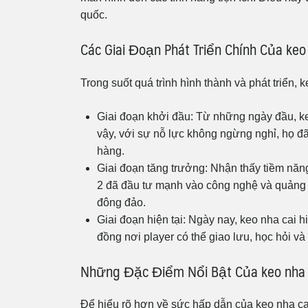
quốc.
Các Giai Đoạn Phát Triển Chính Của keo 
Trong suốt quá trình hình thành và phát triển, 
Giai đoạn khởi đầu: Từ những ngày đầu, ke
vậy, với sự nỗ lực không ngừng nghỉ, họ 
hàng.
Giai đoạn tăng trưởng: Nhận thấy tiềm năng
2 đã đầu tư mạnh vào công nghệ và quảng 
đông đảo.
Giai đoạn hiện tại: Ngày nay, keo nha cai 
đồng nơi player có thể giao lưu, học hỏi và
Những Đặc Điểm Nổi Bật Của keo nha c
Để hiểu rõ hơn về sức hấp dẫn của keo nha ca