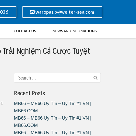
8036
waropas.p@welter-sea.com
CONTACT US
NEWS AND INFOMATIONS
ấp Trải Nghiệm Cá Cược Tuyệt
Recent Posts
ợc
MB66 – MB66 Uy Tín – Uy Tín #1 VN |
MB66.COM
MB66 – MB66 Uy Tín – Uy Tín #1 VN |
MB66.COM
MB66 – MB66 Uy Tín – Uy Tín #1 VN |