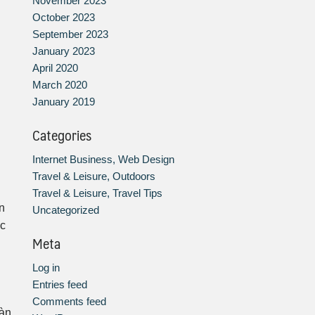
November 2023
October 2023
September 2023
January 2023
April 2020
March 2020
January 2019
Categories
Internet Business, Web Design
Travel & Leisure, Outdoors
Travel & Leisure, Travel Tips
n
Uncategorized
ợc
Meta
Log in
Entries feed
Comments feed
oàn