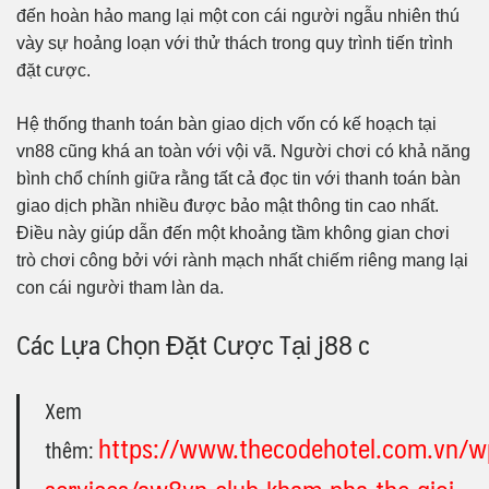
đến hoàn hảo mang lại một con cái người ngẫu nhiên thú
vày sự hoảng loạn với thử thách trong quy trình tiến trình
đặt cược.
Hệ thống thanh toán bàn giao dịch vốn có kế hoạch tại
vn88 cũng khá an toàn với vội vã. Người chơi có khả năng
bình chổ chính giữa rằng tất cả đọc tin với thanh toán bàn
giao dịch phần nhiều được bảo mật thông tin cao nhất.
Điều này giúp dẫn đến một khoảng tầm không gian chơi
trò chơi công bởi với rành mạch nhất chiếm riêng mang lại
con cái người tham làn da.
Các Lựa Chọn Đặt Cược Tại j88 c
Xem
https://www.thecodehotel.com.vn/w
thêm: