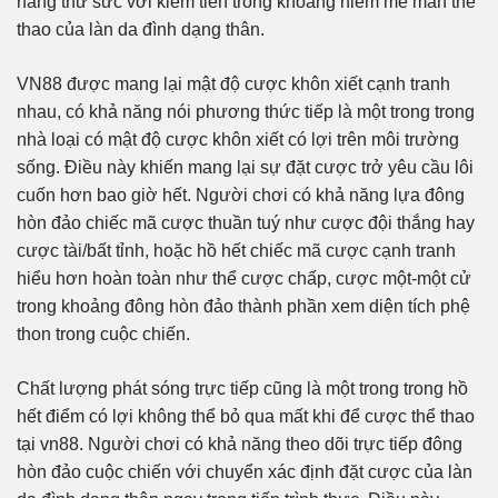
năng thử sức với kiếm tiền trong khoảng niềm mê mẩn thể
thao của làn da đình dạng thân.
VN88 được mang lại mật độ cược khôn xiết cạnh tranh
nhau, có khả năng nói phương thức tiếp là một trong trong
nhà loại có mật độ cược khôn xiết có lợi trên môi trường
sống. Điều này khiến mang lại sự đặt cược trở yêu cầu lôi
cuốn hơn bao giờ hết. Người chơi có khả năng lựa đông
hòn đảo chiếc mã cược thuần tuý như cược đội thắng hay
cược tài/bất tỉnh, hoặc hồ hết chiếc mã cược cạnh tranh
hiểu hơn hoàn toàn như thể cược chấp, cược một-một cử
trong khoảng đông hòn đảo thành phần xem diện tích phệ
thon trong cuộc chiến.
Chất lượng phát sóng trực tiếp cũng là một trong trong hồ
hết điểm có lợi không thể bỏ qua mất khi để cược thể thao
tại vn88. Người chơi có khả năng theo dõi trực tiếp đông
hòn đảo cuộc chiến với chuyển xác định đặt cược của làn