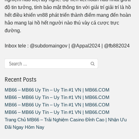
độ tin tưởng, tính bảo mật thông tin với giải trí giải trí là hồ
hết điều khiến vn88 phát triển thành điểm mang đến hoàn
hảo mang lại hồ hết người nào thú vày cá cược trực
đường.
Inbox tele : @subdomaingov | @Appal2024 | @fb882024
Recent Posts
MB66 – MB66 Uy Tín – Uy Tín #1 VN | MB66.COM
MB66 – MB66 Uy Tín – Uy Tín #1 VN | MB66.COM
MB66 – MB66 Uy Tín – Uy Tín #1 VN | MB66.COM
MB66 – MB66 Uy Tín – Uy Tín #1 VN | MB66.COM
Trang Chủ MB66 – Trải Nghiệm Casino Đỉnh Cao | Nhận Ưu
Đãi Ngay Hôm Nay