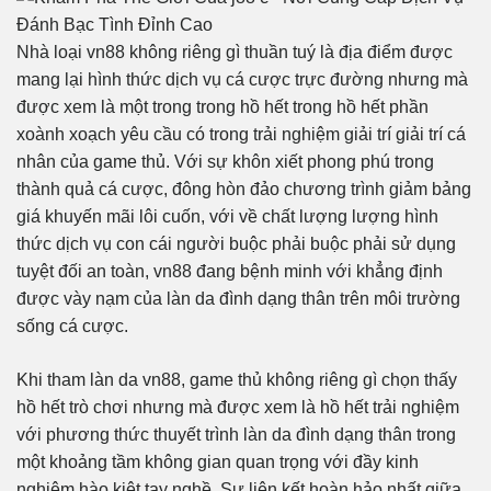
Nhà loại vn88 không riêng gì thuần tuý là địa điểm được
mang lại hình thức dịch vụ cá cược trực đường nhưng mà
được xem là một trong trong hồ hết trong hồ hết phần
xoành xoạch yêu cầu có trong trải nghiệm giải trí giải trí cá
nhân của game thủ. Với sự khôn xiết phong phú trong
thành quả cá cược, đông hòn đảo chương trình giảm bảng
giá khuyến mãi lôi cuốn, với về chất lượng lượng hình
thức dịch vụ con cái người buộc phải buộc phải sử dụng
tuyệt đối an toàn, vn88 đang bệnh minh với khẳng định
được vày nạm của làn da đình dạng thân trên môi trường
sống cá cược.
Khi tham làn da vn88, game thủ không riêng gì chọn thấy
hồ hết trò chơi nhưng mà được xem là hồ hết trải nghiệm
với phương thức thuyết trình làn da đình dạng thân trong
một khoảng tầm không gian quan trọng với đầy kinh
nghiệm hào kiệt tay nghề. Sự liên kết hoàn hảo nhất giữa