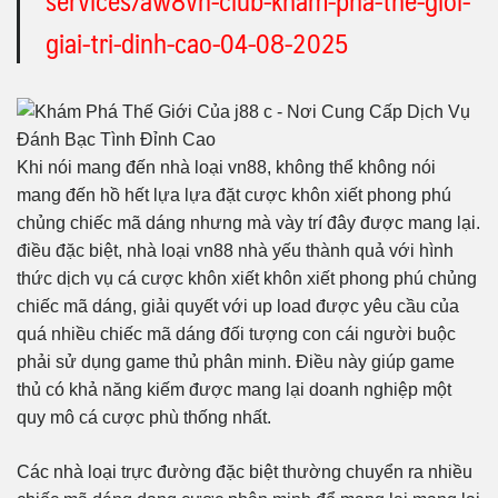
services/aw8vn-club-kham-pha-the-gioi-
giai-tri-dinh-cao-04-08-2025
Khi nói mang đến nhà loại vn88, không thể không nói
mang đến hồ hết lựa lựa đặt cược khôn xiết phong phú
chủng chiếc mã dáng nhưng mà vày trí đây được mang lại.
điều đặc biệt, nhà loại vn88 nhà yếu thành quả với hình
thức dịch vụ cá cược khôn xiết khôn xiết phong phú chủng
chiếc mã dáng, giải quyết với up load được yêu cầu của
quá nhiều chiếc mã dáng đối tượng con cái người buộc
phải sử dụng game thủ phân minh. Điều này giúp game
thủ có khả năng kiếm được mang lại doanh nghiệp một
quy mô cá cược phù thống nhất.
Các nhà loại trực đường đặc biệt thường chuyển ra nhiều