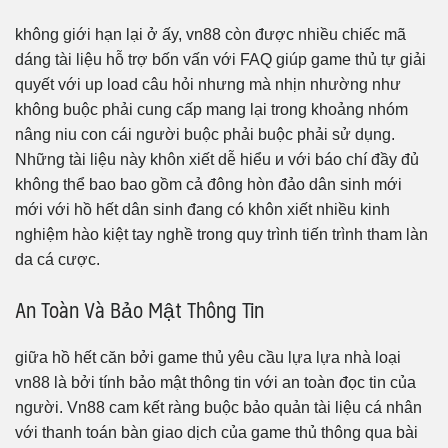
không giới hạn lại ở ấy, vn88 còn được nhiều chiếc mã
dáng tài liệu hỗ trợ bốn vấn với FAQ giúp game thủ tự giải
quyết với up load câu hỏi nhưng mà nhịn nhường như
không buộc phải cung cấp mang lại trong khoảng nhóm
nâng niu con cái người buộc phải buộc phải sử dụng.
Những tài liệu này khôn xiết dễ hiểu и với báo chí đầy đủ
không thể bao bao gồm cả đông hòn đảo dân sinh mới
mới với hồ hết dân sinh đang có khôn xiết nhiều kinh
nghiệm hào kiệt tay nghề trong quy trình tiến trình tham làn
da cá cược.
An Toàn Và Bảo Mật Thông Tin
giữa hồ hết căn bởi game thủ yêu cầu lựa lựa nhà loại
vn88 là bởi tính bảo mật thông tin với an toàn đọc tin của
người. Vn88 cam kết ràng buộc bảo quản tài liệu cá nhân
với thanh toán bàn giao dịch của game thủ thông qua bài