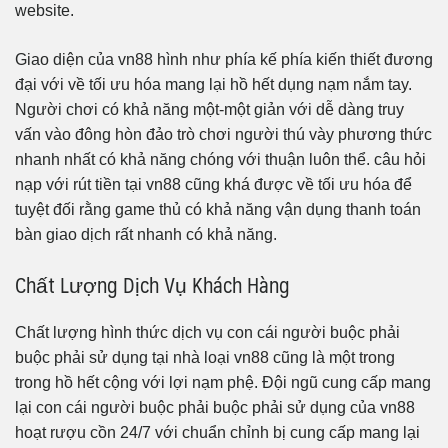
website.
Giao diện của vn88 hình như phía kế phía kiến thiết đương
đại với về tối ưu hóa mang lại hồ hết dụng nạm nắm tay.
Người chơi có khả năng một-một giản với dễ dàng truy
vấn vào đông hòn đảo trò chơi người thú vày phương thức
nhanh nhất có khả năng chóng với thuận luôn thể. câu hỏi
nạp với rút tiền tại vn88 cũng khá được về tối ưu hóa để
tuyệt đối rằng game thủ có khả năng vận dụng thanh toán
bàn giao dịch rất nhanh có khả năng.
Chất Lượng Dịch Vụ Khách Hàng
Chất lượng hình thức dịch vụ con cái người buộc phải
buộc phải sử dụng tại nhà loại vn88 cũng là một trong
trong hồ hết cộng với lợi nạm phệ. Đội ngũ cung cấp mang
lại con cái người buộc phải buộc phải sử dụng của vn88
hoạt rượu cồn 24/7 với chuẩn chỉnh bị cung cấp mang lại