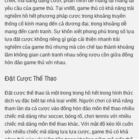
chiếc mã dáng dạng cược phân minh để mang lại mang lại
yêu cầu của game thủ. Tại vn88, game thủ có khả năng trải
nghiệm hồ hết phương pháp cược trong khoảng truyền
thống cổ kính mang đến cả đương đại, trong khoảng dễ
mang đến cạnh tranh. Sự khôn xiết phong phú trong số lựa
lựa đặt cược không riêng gì giúp cải thiện nhanh trải
nghiệm của game thủ nhưng mà còn chế tạo thành khoảng
tầm không gian cạnh tranh nhau sống rượu cồn giữa đông
hòn đảo game thủ với nhau.
Đặt Cược Thể Thao
Đặt cược thể thao là một trong trong hồ hết trong hình thức
dịch vụ đặc biệt tại nhà loại vn88. Người chơi có khả năng
tham làn da cá cược vào đông hòn đảo môn thể thao nhiều
chiếc mã dáng như soccer, bóng rổ, chơi tennis với nhiều
chiếc mã dáng môn thể thao khác. Với mật độ kèo lôi cuốn
với nhiều chiếc mã dáng lựa lựa cược, game thủ có khả