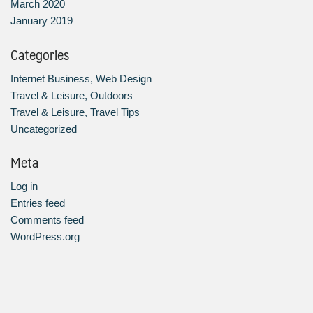
March 2020
January 2019
Categories
Internet Business, Web Design
Travel & Leisure, Outdoors
Travel & Leisure, Travel Tips
Uncategorized
Meta
Log in
Entries feed
Comments feed
WordPress.org