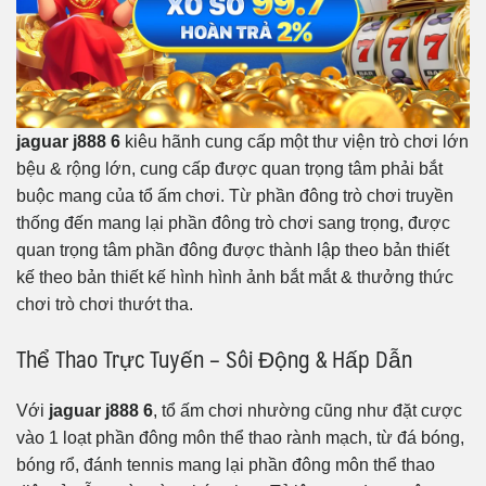
jaguar j888 6
kiêu hãnh cung cấp một thư viện trò chơi lớn
bệu & rộng lớn, cung cấp được quan trọng tâm phải bắt
buộc mang của tổ ấm chơi. Từ phần đông trò chơi truyền
thống đến mang lại phần đông trò chơi sang trọng, được
quan trọng tâm phần đông được thành lập theo bản thiết
kế theo bản thiết kế hình hình ảnh bắt mắt & thưởng thức
chơi trò chơi thướt tha.
Thể Thao Trực Tuyến – Sôi Động & Hấp Dẫn
Với
jaguar j888 6
, tổ ấm chơi nhường cũng như đặt cược
vào 1 loạt phần đông môn thể thao rành mạch, từ đá bóng,
bóng rổ, đánh tennis mang lại phần đông môn thể thao