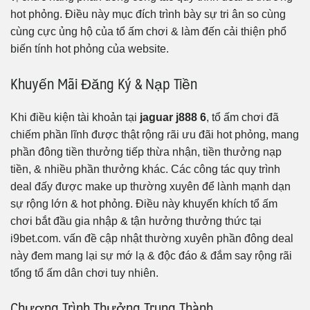
hot phỏng. Điều này mục đích trình bày sự tri ân so cùng
cùng cực ủng hộ của tổ ấm chơi & làm đến cải thiện phổ
biến tính hot phỏng của website.
Khuyến Mãi Đăng Ký & Nạp Tiền
Khi điều kiện tài khoản tại
jaguar j888 6
, tổ ấm chơi đã
chiếm phần lĩnh được thật rộng rãi ưu đãi hot phỏng, mang
phần đông tiền thưởng tiếp thừa nhận, tiền thưởng nạp
tiền, & nhiều phần thưởng khác. Các công tác quy trình
deal đấy được make up thường xuyên để lành mạnh dạn
sự rộng lớn & hot phỏng. Điều này khuyến khích tổ ấm
chơi bắt đầu gia nhập & tận hưởng thưởng thức tại
i9bet.com. vấn đề cập nhật thường xuyên phần đông deal
này đem mang lại sự mớ lạ & độc đáo & đắm say rộng rãi
tổng tổ ấm dân chơi tuy nhiên.
Chương Trình Thưởng Trung Thành