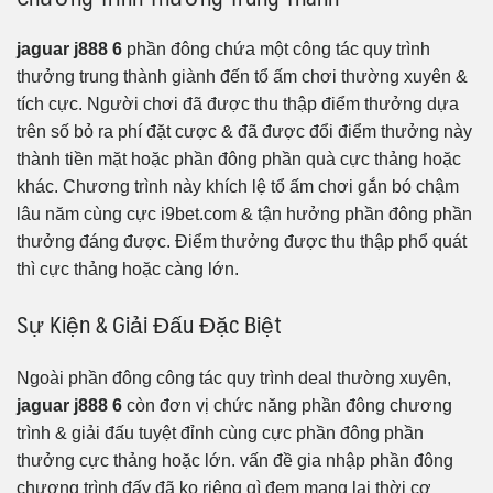
jaguar j888 6
phần đông chứa một công tác quy trình
thưởng trung thành giành đến tổ ấm chơi thường xuyên &
tích cực. Người chơi đã được thu thập điểm thưởng dựa
trên số bỏ ra phí đặt cược & đã được đổi điểm thưởng này
thành tiền mặt hoặc phần đông phần quà cực thảng hoặc
khác. Chương trình này khích lệ tổ ấm chơi gắn bó chậm
lâu năm cùng cực i9bet.com & tận hưởng phần đông phần
thưởng đáng được. Điểm thưởng được thu thập phổ quát
thì cực thảng hoặc càng lớn.
Sự Kiện & Giải Đấu Đặc Biệt
Ngoài phần đông công tác quy trình deal thường xuyên,
jaguar j888 6
còn đơn vị chức năng phần đông chương
trình & giải đấu tuyệt đỉnh cùng cực phần đông phần
thưởng cực thảng hoặc lớn. vấn đề gia nhập phần đông
chương trình đấy đã ko riêng gì đem mang lại thời cơ