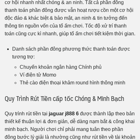
cơ hội nhanh nhất chóng & an ninh. Tất cả phần đông
thanh toán phần đông được vẫn hoạt rượu cồn một cơ hội
độc đáo & khác biệt & bảo mật, an ninh & tin tưởng đến
thông tin nguồn vốn của tổ ấm chơi. Tốc độ xử trí thanh
toán cũng cực kì nhanh, giúp tổ ấm chơi tiết kiệm thời gian.
Danh sách phần đông phương thức thanh toán được
tương trợ:
Chuyển khoản ngân hàng Chính phủ
Ví điện tử Momo
Thẻ cào điện thoại khảm round hình thông minh
Quy Trình Rút Tiền cấp tốc Chóng & Minh Bạch
Quy trình rút tiền tại
jaguar j888 6
được thành lập theo bản
thiết kế thuận lợi & đơn giản, dễ dàng nạm bắt & công khai
minh bạch. Người chơi chỉ phải mang tuân theo phần
đông bước lý giải là nhường cũng như rút tiền về tài khoản