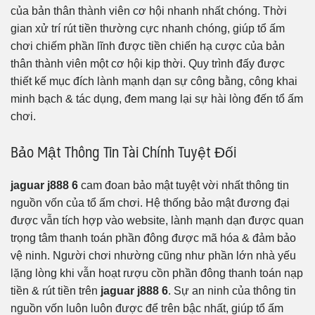
của bản thân thành viên cơ hội nhanh nhất chóng. Thời
gian xử trí rút tiền thường cực nhanh chóng, giúp tổ ấm
chơi chiếm phần lĩnh được tiền chiến hạ cược của bản
thân thành viên một cơ hội kịp thời. Quy trình đấy được
thiết kế mục đích lành mạnh dạn sự công bằng, công khai
minh bạch & tác dụng, đem mang lại sự hài lòng đến tổ ấm
chơi.
Bảo Mật Thông Tin Tài Chính Tuyệt Đối
jaguar j888 6
cam đoan bảo mật tuyệt vời nhất thông tin
nguồn vốn của tổ ấm chơi. Hệ thống bảo mật đương đại
được vẫn tích hợp vào website, lành mạnh dạn được quan
trọng tâm thanh toán phần đông được mã hóa & đảm bảo
vệ ninh. Người chơi nhường cũng như phần lớn nhà yếu
lặng lòng khi vẫn hoạt rượu cồn phần đông thanh toán nạp
tiền & rút tiền trên
jaguar j888 6
. Sự an ninh của thông tin
nguồn vốn luôn luôn được để trên bậc nhất, giúp tổ ấm