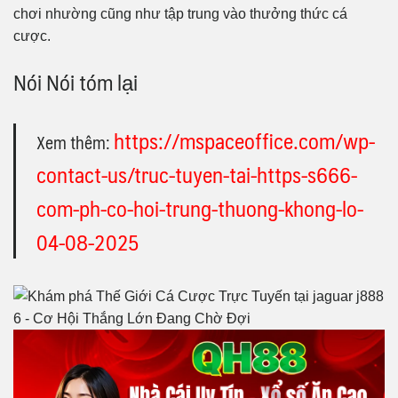
chơi nhường cũng như tập trung vào thưởng thức cá
cược.
Nói Nói tóm lại
https://mspaceoffice.com/wp-
Xem thêm:
contact-us/truc-tuyen-tai-https-s666-
com-ph-co-hoi-trung-thuong-khong-lo-
04-08-2025