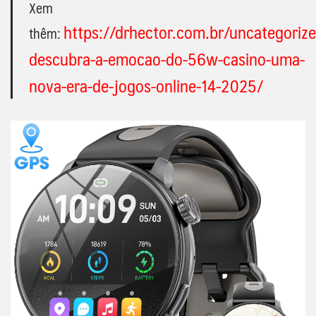
Xem
https://drhector.com.br/uncategorize
thêm:
descubra-a-emocao-do-56w-casino-uma-
nova-era-de-jogos-online-14-2025/