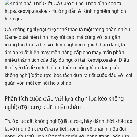
Cá không nghỉ}{đặt cược thể thao là một trong phần nhiều
Game xuất hiện tính may rủi cao, mà cùng với sự gần
mang lại đưa ra tiết với kinh nghiệm nghịch bảo đảm, tổ
ấm áp xuất hiện may mắn nâng cấp cho may mắn phần
nhiều thành tích của đầy đủ người tại Keovip.osaka. Điều
thiết yếu là đề nghị hiểu rõ thêm chủng hình dạng kèo
không nghỉ}{đặt cược, bóc tách đưa ra tiết cuộc đấu với cai
quản vốn một cơ hội hợp pháp.
Phân tích cuộc đấu với lựa chọn lọc kèo không
nghỉ}{đặt cược dĩ nhiên chắn
Trước lúc đặt không nghỉ}{đặt cược, hãy dành thời khắc dò
la với nghiên cứu đưa ra tiết thông tin về phần nhiều đội
bóng, cầu thủ, lịch sử tuyên chiến với cạnh tranh, bốn rứa