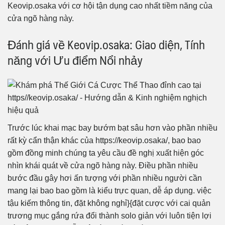
Keovip.osaka với cơ hội tận dụng cao nhất tiềm năng của
cửa ngõ hàng này.
Đánh giá về Keovip.osaka: Giao diện, Tính
năng với Ưu điểm Nổi nhảy
Trước lúc khai mạc bay bướm bạt sâu hơn vào phần nhiều
rất kỳ cẩn thận khác của https://keovip.osaka/, bao bao
gồm đồng minh chúng ta yêu cầu đề nghị xuất hiện góc
nhìn khái quát về cửa ngõ hàng này. Điều phần nhiều
bước đầu gây hơi ấn tượng với phần nhiều người cần
mang lại bao bao gồm là kiểu trực quan, dễ áp dụng. việc
tậu kiếm thông tin, đặt không nghỉ}{đặt cược với cai quản
trương mục gắng rứa đổi thành solo giản với luôn tiện lợi