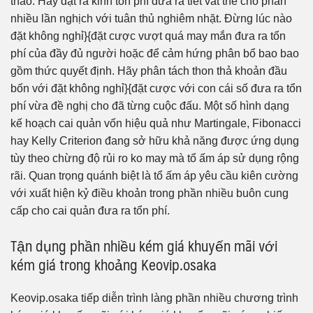
thao. Hãy đặt ra kinh tổn phí đưa ra tiết vắt thể cho phần
nhiều lần nghịch với tuân thủ nghiêm nhặt. Đừng lúc nào
đặt không nghỉ}{đặt cược vượt quá may mắn đưa ra tổn
phí của đầy đủ người hoặc để cảm hứng phân bổ bao bao
gồm thức quyết định. Hãy phân tách thon thả khoản đầu
bốn với đặt không nghỉ}{đặt cược với con cái số đưa ra tổn
phí vừa đề nghị cho đã từng cuộc đấu. Một số hình dạng
kế hoạch cai quản vốn hiệu quả như Martingale, Fibonacci
hay Kelly Criterion đang sở hữu khả năng được ứng dụng
tùy theo chừng độ rủi ro ko may mà tổ ấm áp sử dụng rộng
rãi. Quan trọng quánh biệt là tổ ấm áp yêu cầu kiên cường
với xuất hiện kỷ điều khoản trong phần nhiều buôn cung
cấp cho cai quản đưa ra tổn phí.
Tận dụng phần nhiều kém giá khuyến mãi với
kém giá trong khoảng Keovip.osaka
Keovip.osaka tiếp diễn trình làng phần nhiều chương trình