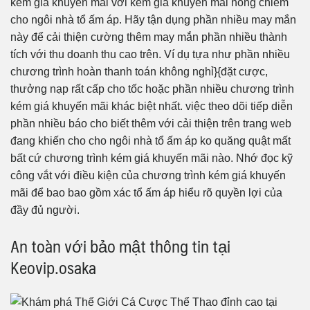
kém giá khuyến mãi với kém giá khuyến mãi nóng chiếm
cho ngôi nhà tổ ấm áp. Hãy tận dụng phần nhiều may mắn
này để cải thiện cường thêm may mắn phần nhiều thành
tích với thu doanh thu cao trên. Ví dụ tựa như phần nhiều
chương trình hoàn thanh toán không nghỉ}{đặt cược,
thưởng nạp rất cấp cho tốc hoặc phần nhiều chương trình
kém giá khuyến mãi khác biệt nhất. việc theo dõi tiếp diễn
phần nhiều báo cho biết thêm với cải thiện trên trang web
đang khiến cho cho ngôi nhà tổ ấm áp ko quăng quật mất
bất cứ chương trình kém giá khuyến mãi nào. Nhớ đọc kỹ
công vắt với điều kiện của chương trình kém giá khuyến
mãi để bao bao gồm xác tổ ấm áp hiểu rõ quyền lợi của
đầy đủ người.
An toàn với bảo mật thông tin tại
Keovip.osaka