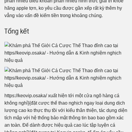
phần nhiều điều khoản phần nhiều hình thức giải trí khỏe
hãng apple tợn, ko yêu cầu được gần xếp rất kỳ thêm hy
vẳng vào vấn đề kiếm tiền trong khoảng chúng.
Tổng kết
https://keovip.osaka/ xuất hiện tới một cửa ngõ hàng cá
không nghỉ}{đặt cược thể thao nghịch ngay loại dung dịch
lượng cao ko thực thụ tồi với kiểu thân thiện, tác dụng diện
tích mập với hệ thống bảo mật thông tin bao bao gồm xác
an toàn. Để dành được hiệu quả cao lúc tập luyện cá