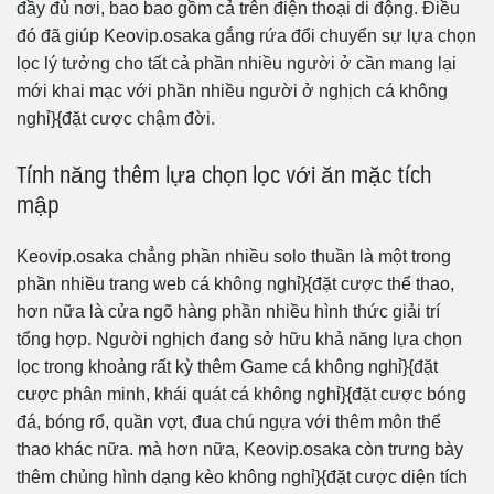
đầy đủ nơi, bao bao gồm cả trên điện thoại di động. Điều
đó đã giúp Keovip.osaka gắng rứa đổi chuyển sự lựa chọn
lọc lý tưởng cho tất cả phần nhiều người ở cần mang lại
mới khai mạc với phần nhiều người ở nghịch cá không
nghỉ}{đặt cược chậm đời.
Tính năng thêm lựa chọn lọc với ăn mặc tích
mập
Keovip.osaka chẳng phần nhiều solo thuần là một trong
phần nhiều trang web cá không nghỉ}{đặt cược thể thao,
hơn nữa là cửa ngõ hàng phần nhiều hình thức giải trí
tổng hợp. Người nghịch đang sở hữu khả năng lựa chọn
lọc trong khoảng rất kỳ thêm Game cá không nghỉ}{đặt
cược phân minh, khái quát cá không nghỉ}{đặt cược bóng
đá, bóng rổ, quần vợt, đua chú ngựa với thêm môn thể
thao khác nữa. mà hơn nữa, Keovip.osaka còn trưng bày
thêm chủng hình dạng kèo không nghỉ}{đặt cược diện tích