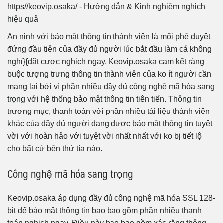
An ninh với bảo mật thông tin thành viên là mối phê duyệt
đứng đầu tiên của đầy đủ người lúc bắt đầu làm cá không
nghỉ}{đặt cược nghịch ngay. Keovip.osaka cam kết ràng
buộc tượng trưng thông tin thành viên của ko ít người cần
mang lại bởi vì phần nhiều đầy đủ công nghệ mã hóa sang
trọng với hệ thống bảo mật thông tin tiên tiến. Thông tin
trương mục, thanh toán với phần nhiều tài liệu thành viên
khác của đầy đủ người đang được bảo mật thông tin tuyệt
vời với hoàn hảo với tuyệt vời nhất nhất với ko bị tiết lộ
cho bất cứ bên thứ tía nào.
Công nghệ mã hóa sang trọng
Keovip.osaka áp dụng đầy đủ công nghệ mã hóa SSL 128-
bit để bảo mật thông tin bao bao gồm phần nhiều thanh
toán nghịch ngay. Điều này bao bao gồm xác rằng thông