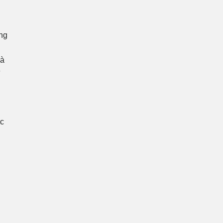
ùng
hà
ự
g
ắc