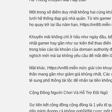
Một trong số điểm duy nhất không hai cùng khác
lưới hệ thống đạp giá nhà quản. Từ khi gamer
họ quay trở lại lâu năm hạn, Https://vn88.miễ
Khuyến mãi không chỉ ở hầu như ngày đầu, bên
nhật gamer hay gần như sự kiện thể thao điển
trong báo cáo tài khoản của domain authority đ
nghịch mới mà lại không yêu cầu để mắt đến lắng 
Mặt khác, Https://vn88.miễn mức giá/ còn khuyế
thân mang gần như giảm giá khủng nhất. Các
té sung phổ thông tài lộc để nhấn lại tiền không
Cộng Đồng Người Chơi Và Hỗ Trợ Đội Ngũ
Sự liên kết cộng đồng cộng đồng là 1 yếu tố q
dấn mình đụng̀o cá không nghỉ}{đặt cược một