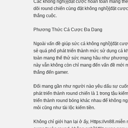
Các không nghỉ}{đặt cược hoàn toàn mang thể 
dõi round chiến cùng đặt không nghỉ}{đặt cượ
thắng cuộc.
Phương Thức Cá Cược Đa Dạng
Ngoài vấn đề giúp sức cá không nghỉ}{đặt cược
sẻ quá phổ phát triển thành mức sử dụng cá k
toàn mang thể thử sức mang hầu như phương 
này vẫn không còn chỉ mang đến vấn đề mới mẻ
thắng đến gamer.
Đối mang gần như người nào yêu dấu sự cuốn 
phát triển thành round chiến là 1 trong tậu ki
triển thành round bóng khác nhau để không ng
mỏi cũng như tài lộc kiếm tiền.
Không chỉ giới hạn lại ở ấy, Https://vn88.miễn