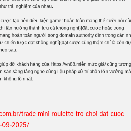
như trải nghiệm của nhau.
t cược tạo nên điều kiện gamer hoàn toàn mang thể cười nói c
hi tận hưởng thành tựu cá không nghỉ}{đặt cược hoặc trong
mang hoàn toàn người trong domain authority đình trong căn n
 chiến lược đặt không nghỉ}{đặt cược cùng thậm chí là còn d
theo sau.
giúp đỡ khách hàng của Https://vn88.miễn mức giá/ cũng tươn
n sẵn sàng lắng nghe cùng liệu pháp xử trí phần lớn vướng m
n khổng lồ nhất.
.com.br/trade-mini-roulette-tro-choi-dat-cuoc-
o-09-2025/