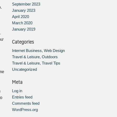
September 2023
.
January 2023
April 2020
March 2020
January 2019
1
hư
Categories
Internet Business, Web Design
Travel & Leisure, Outdoors
Travel & Leisure, Travel Tips
Uncategorized
ame
Meta
Log in
n
Entries feed
éo
Comments feed
WordPress.org