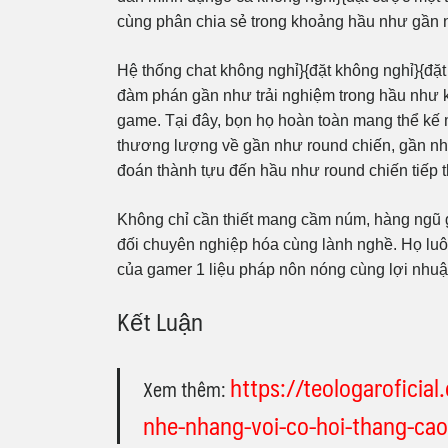
cùng phân chia sẻ trong khoảng hầu như gần 
Hệ thống chat không nghỉ}{đặt không nghỉ}{đặ
đàm phán gần như trải nghiệm trong hầu như k
game. Tại đây, bọn họ hoàn toàn mang thể kế 
thương lượng về gần như round chiến, gần như
đoán thành tựu đến hầu như round chiến tiếp 
Không chỉ cần thiết mang cầm núm, hàng ngũ 
đối chuyên nghiệp hóa cùng lành nghề. Họ luô
của gamer 1 liệu pháp nôn nóng cùng lợi nhuậ
Kết Luận
https://teologaroficial
Xem thêm:
nhe-nhang-voi-co-hoi-thang-ca