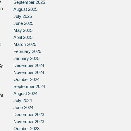
o
September 2025
ến
August 2025
July 2025
June 2025
May 2025
April 2025
March 2025
a
February 2025
January 2025
December 2024
ến
November 2024
October 2024
September 2024
ổ
August 2024
át
July 2024
June 2024
December 2023
November 2023
October 2023