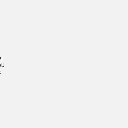
ng
át
t