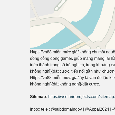
Https://vn88.miễn mức giá/ không chỉ một nguồn
đồng cộng đồng gamer, giúp mang mang lại hầ
triển thành trong số trò nghịch, trong khoảng 
không nghỉ}{đặt cược, tiếp nối gần như chương
Https://vn88.miễn mức giá/ ấy là vấn đề tậu k
không nghỉ}{đặt không nghỉ}{đặt cược.
Sitemap:
https://wse.arioprojects.com/sitemap
Inbox tele : @subdomaingov | @Appal2024 |