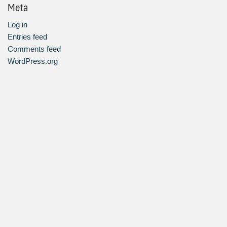
Meta
Log in
Entries feed
Comments feed
WordPress.org