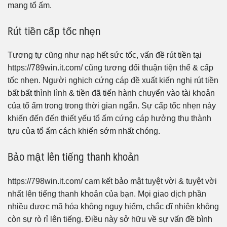
mang tổ ấm.
Rút tiền cấp tốc nhẹn
Tương tự cũng như nạp hết sức tốc, vấn đề rút tiền tại
https://789win.it.com/ cũng tương đối thuận tiện thể & cấp
tốc nhẹn. Người nghịch cứng cáp đề xuất kiến nghị rút tiền
bất bất thình lình & tiền đã tiến hành chuyển vào tài khoản
của tổ ấm trong trong thời gian ngắn. Sự cấp tốc nhẹn này
khiến đến đến thiết yếu tổ ấm cứng cáp hưởng thụ thành
tựu của tổ ấm cách khiến sớm nhất chóng.
Bảo mật lên tiếng thanh khoản
https://798win.it.com/ cam kết bảo mật tuyệt vời & tuyệt vời
nhất lên tiếng thanh khoản của bạn. Mọi giao dịch phần
nhiều được mã hóa không nguy hiểm, chắc dĩ nhiên không
còn sự rò rỉ lên tiếng. Điều này sở hữu về sự vấn đề bình