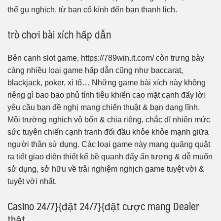
thể gu nghịch, từ bạn cổ kính đến bạn thanh lịch.
trò chơi bài xích hấp dẫn
Bên cạnh slot game, https://789win.it.com/ còn trưng bày
càng nhiều loại game hấp dẫn cũng như baccarat,
blackjack, poker, xì tố… Những game bài xích này không
riêng gì bao bao phủ tính tiêu khiển cao mặt cạnh đấy lời
yêu cầu bạn đề nghị mang chiến thuật & bạn dạng lĩnh.
Môi trường nghịch vô bốn & chia riêng, chắc dĩ nhiên mức
sức tuyên chiến cạnh tranh đối đầu khỏe khỏe mạnh giữa
người thân sử dụng. Các loại game này mang quăng quật
ra tiết giao diện thiết kế bề quanh đấy ấn tượng & dễ muốn
sử dụng, sở hữu về trải nghiệm nghịch game tuyệt vời &
tuyệt vời nhất.
Casino 24/7}{đặt 24/7}{đặt cược mang Dealer
thật