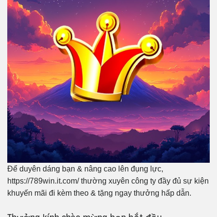
Để duyên dáng bạn & nâng cao lên đụng lực,
https://789win.it.com/ thường xuyên công ty đầy đủ sự kiện
khuyến mãi đi kèm theo & tặng ngay thưởng hấp dẫn.