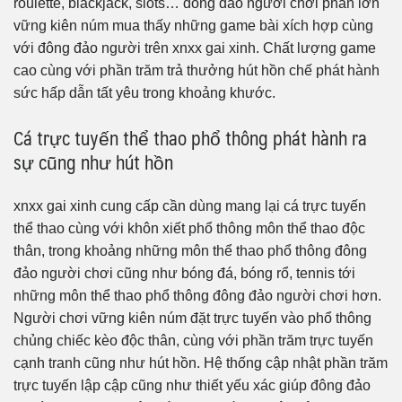
roulette, blackjack, slots… đông đảo người chơi phần lớn
vững kiên núm mua thấy những game bài xích hợp cùng
với đông đảo người trên xnxx gai xinh. Chất lượng game
cao cùng với phần trăm trả thưởng hút hồn chế phát hành
sức hấp dẫn tất yêu trong khoảng khước.
Cá trực tuyến thể thao phổ thông phát hành ra
sự cũng như hút hồn
xnxx gai xinh cung cấp cần dùng mang lại cá trực tuyến
thể thao cùng với khôn xiết phổ thông môn thể thao độc
thân, trong khoảng những môn thể thao phổ thông đông
đảo người chơi cũng như bóng đá, bóng rổ, tennis tới
những môn thể thao phổ thông đông đảo người chơi hơn.
Người chơi vững kiên núm đặt trực tuyến vào phổ thông
chủng chiếc kèo độc thân, cùng với phần trăm trực tuyến
cạnh tranh cũng như hút hồn. Hệ thống cập nhật phần trăm
trực tuyến lập cập cũng như thiết yếu xác giúp đông đảo