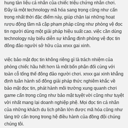
hung tàn liệu cá nhân của chiếc triệu chứng nhân chơi.
Đây là một technology mã hóa sang trọng cũng như cẩn
trọng nhất thời đặc điểm này, giúp chặn lại những hoạt
rượu động tầm nã cập phạm pháp cũng như phòng vệ đọc
tin người dùng một giải pháp hiệu suất cao. việc cần dùng
technology này biểu diễn sự khẳng định phòng vệ đọc tin
đông đảo người sở hữu của xnxx gai xinh.
việc bảo mật đọc tin không riêng gì là trách nhiệm của
phòng chiếc hầu hết hơn là một bổn phận đối cùng với
toàn cỗ tổng thể đông đảo người chơi. xnxx gai xinh khẳng
định tuân hành số đông giải pháp thức nghiêm khắc về
bảo mật đọc tin, phát hành môi trường xung quanh chơi
game cẩn trọng cũng như bảo mật tuyệt vời cũng như tuyệt
vời nhất mang lại doanh nghiệp phệ. Mọi đọc tin cá nhân
của những khách du lịch phần lớn được mã hóa cũng như
tàng trữ cẩn trọng trong hệ điều hành của đồng đội chúng
chúng tôi.