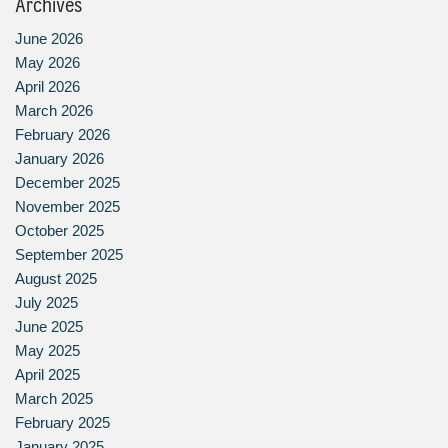
Archives
June 2026
May 2026
April 2026
March 2026
February 2026
January 2026
December 2025
November 2025
October 2025
September 2025
August 2025
July 2025
June 2025
May 2025
April 2025
March 2025
February 2025
January 2025