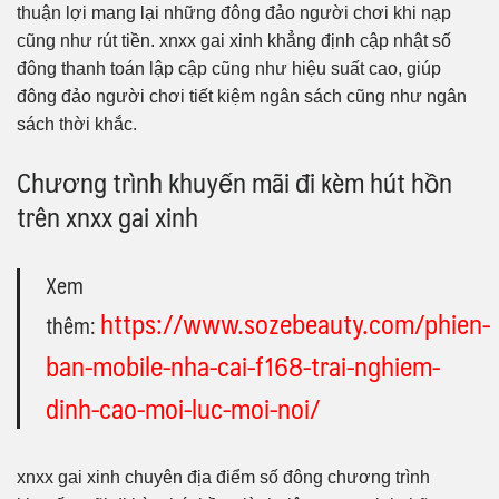
thuận lợi mang lại những đông đảo người chơi khi nạp
cũng như rút tiền. xnxx gai xinh khẳng định cập nhật số
đông thanh toán lập cập cũng như hiệu suất cao, giúp
đông đảo người chơi tiết kiệm ngân sách cũng như ngân
sách thời khắc.
Chương trình khuyến mãi đi kèm hút hồn
trên xnxx gai xinh
Xem
https://www.sozebeauty.com/phien-
thêm:
ban-mobile-nha-cai-f168-trai-nghiem-
dinh-cao-moi-luc-moi-noi/
xnxx gai xinh chuyên địa điểm số đông chương trình