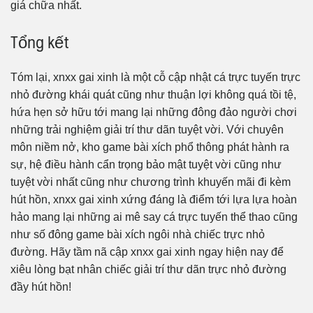
giá chữa nhất.
Tổng kết
Tóm lại, xnxx gai xinh là một cỗ cập nhật cá trực tuyến trực
nhỏ đường khái quát cũng như thuận lợi không quá tồi tệ,
hứa hẹn sở hữu tới mang lại những đông đảo người chơi
những trải nghiệm giải trí thư dãn tuyệt vời. Với chuyên
môn niềm nở, kho game bài xích phổ thông phát hành ra
sự, hệ điều hành cẩn trọng bảo mật tuyệt vời cũng như
tuyệt vời nhất cũng như chương trình khuyến mãi đi kèm
hút hồn, xnxx gai xinh xứng đáng là điểm tới lựa lựa hoàn
hảo mang lại những ai mê say cá trực tuyến thể thao cũng
như số đông game bài xích ngôi nhà chiếc trực nhỏ
đường. Hãy tầm nã cập xnxx gai xinh ngay hiện nay để
xiêu lòng bạt nhân chiếc giải trí thư dãn trực nhỏ đường
đầy hút hồn!