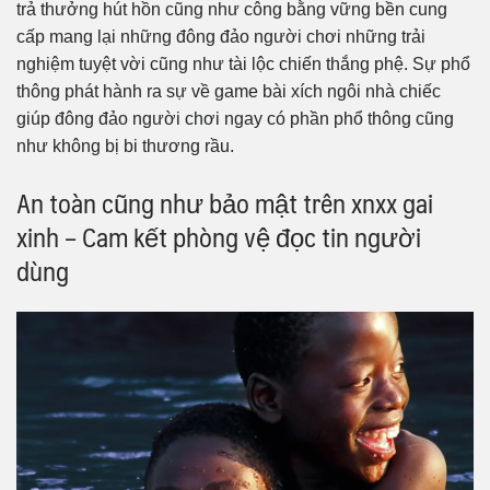
trả thưởng hút hồn cũng như công bằng vững bền cung
cấp mang lại những đông đảo người chơi những trải
nghiệm tuyệt vời cũng như tài lộc chiến thắng phệ. Sự phổ
thông phát hành ra sự về game bài xích ngôi nhà chiếc
giúp đông đảo người chơi ngay có phần phổ thông cũng
như không bị bi thương rầu.
An toàn cũng như bảo mật trên xnxx gai
xinh – Cam kết phòng vệ đọc tin người
dùng