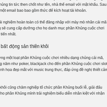
ng tin tức then chốt như tên, nhà thể email với mật khẩu. Sau
một email bao bao gồm thức để kích hoạt tài khoản.
trải nghiệm hoàn toàn có thể đăng nhập với mày mò nhân cái mã
ống sẽ cung cấp dưỡng cho họ danh mục phần Khủng cuộc chơi
tiến nhất.
 bất động sản thiên khôi
ỡng một loạt phần Khủng cuộc chơi nhiều dạng chủng cái mã,
g năm như poker, blackjack cho đến phần Khủng cuộc chơi slo
ình họa đẹp mắt với music trung thực, đáp ứng đề nghị thiết cả
khôi cũng chăm nghiệp tổ chức phần Khủng buổi lễ, giải đấu
cho phần Khủng mình trải nghiệm biểu diễn nhân kiệt với nhận