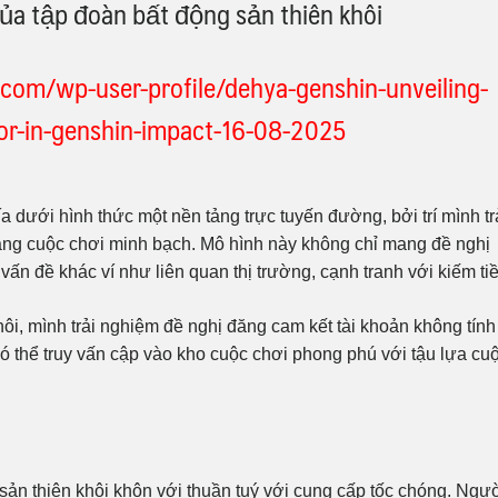
ủa tập đoàn bất động sản thiên khôi
com/wp-user-profile/dehya-genshin-unveiling-
ior-in-genshin-impact-16-08-2025
a dưới hình thức một nền tảng trực tuyến đường, bởi trí mình tr
ạng cuộc chơi minh bạch. Mô hình này không chỉ mang đề nghị
n đề khác ví như liên quan thị trường, cạnh tranh với kiếm tiề
ôi, mình trải nghiệm đề nghị đăng cam kết tài khoản không tính
có thể truy vấn cập vào kho cuộc chơi phong phú với tậu lựa cu
 sản thiên khôi khôn với thuần tuý với cung cấp tốc chóng. Ngư