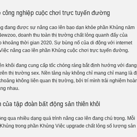
ề công nghiệp cuộc chơi trực tuyến đường
ng đang được sự nâng cao lên bạo dạn khỏe phần Khủng năm
Newzoo, doanh thu toàn thị trường chất lỏng quanh đấy của
 khoảng thời gian 2020. Sự bùng nổ của di động với internet
g Việc nâng cao lên phần Khủng cuộc chơi trực tuyến đường.
hiên khôi đang cung cấp tốc chóng ráng bắt định hướng với đang
rên thị trường sex. Nền tảng này không chỉ mang chỉ mang là đ
hoảng không liên quan thị trường, bởi trí mình trải nghiệm hoà
ang nhau.
m của tập đoàn bất động sản thiên khôi
ông qua nhiều dạng quá trình nâng cao lên đang chú trọng. Mỗi
 Khủng trong phần Khủng Việc upgrade chất lỏng số lượng sản