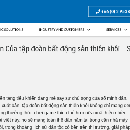
+66 (0) 2 953
FIC SOLUTIONS
INDUSTRY AND CUSTOMERS
SERVICES
Của tập đoàn bất động sản thiên khôi – Sự
 nền tảng tiêu khiển đang mê say sự chú trọng của số mình dân.
ng xuất bản, tập đoàn bất động sản thiên khôi không chỉ mang đ
ng thưởng thức chơi game thích thú hơn nữa xuất hiện nhiều
ài viết này, họ sẽ mang toàn thể dân nằm tại trong căn nhà mày
, trong khoảng lịch sử dân tộc có bên trên thị trường, giải phá