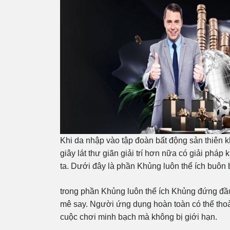
Khi da nhập vào tập đoàn bất động sản thiên 
giây lát thư giãn giải trí hơn nữa có giải phá
ta. Dưới đây là phần Khủng luôn thể ích buôn
trong phần Khủng luôn thể ích Khủng đứng đầu
mê say. Người ứng dụng hoàn toàn có thể thoả
cuộc chơi minh bạch mà không bị giới hạn.