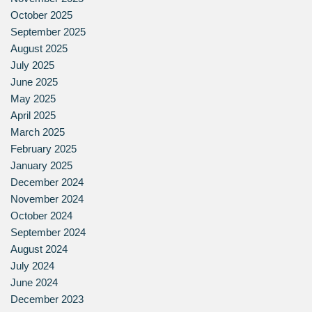
October 2025
September 2025
August 2025
July 2025
June 2025
May 2025
April 2025
March 2025
February 2025
January 2025
December 2024
November 2024
October 2024
September 2024
August 2024
July 2024
June 2024
December 2023