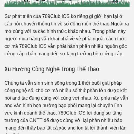
Sự phát triển của 789Club IOS ko riêng gì giới hạn lại ở
câu hỏi chuyển thông tin về số đông môn thể thao Ngoài ra
mở cùng với ra các hình thức khác nhau. Trong phần này,
người mua hàng vẫn khai phá về vẻ phía ngoài cách thức
cơ mà 789Club IOS vẫn phát hành phần nhiều nguồn gốc
cứng cáp chắn mang đến sự tăng trưởng bền cứng cáp.
Xu Hướng Công Nghệ Trong Thể Thao
Chúng ta vẫn sinh sinh sống trong 1 thời buổi giải pháp
công nghệ số, chỗ cơ mà nhiều số thứ phần lớn được kết
nối and tác đụng cùng với cùng với nhau. Xu phía này vẫn
and vẫn hình họa hưởng bạo phổi mang lại chuyên lĩnh
vực kinh doanh thể thao. 789Club IOS lợi dụng sự tăng
trưởng của CNTT để được cùng với lại phần nhiều báo
mang đến thấy bao tất cả xác and ton tả tới thành viên làn