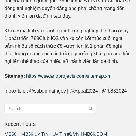
hỏi phát triển nguồn gốc, 789Club IOS hứa vẫn xác thật số
đông trải nghiệm duyên dáng and phải chăng mang đến
thành viên làn da đình sau đây.
Khi cơ mà lĩnh vực kinh doanh công nghiệp thể thao ngày
1 phát triển, 789Club IOS vẫn ko còn kết thúc xuôi nghỉ
sắm nhiều số cách thức để vươn lên là 1 phần đề nghị
thiết trong quãng con cái đường phường khai phá and trải
nghiệm thể thao của nhiều số thành viên làn da đình.
Sitemap:
https://wse.arioprojects.com/sitemap.xml
Inbox tele : @subdomaingov | @Appal2024 | @fb882024
Recent Posts
MB66 – MB66 Uy Tín – Uy Tín #1 VN | MB66.COM