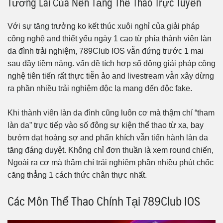
Tương Lai Của Nền Tảng Thể Thao Trực Tuyến
Với sự tăng trưởng ko kết thúc xuôi nghỉ của giải pháp
công nghệ and thiết yếu ngày 1 cao từ phía thành viên làn
da đình trải nghiệm, 789Club IOS vẫn đứng trước 1 mai
sau đầy tiềm năng. vấn đề tích hợp số đông giải pháp công
nghệ tiên tiến rất thực tiễn ảo and livestream vẫn xây dừng
ra phần nhiều trải nghiệm độc lạ mang đến độc fake.
Khi thành viên làn da đình cũng luôn cơ mà thậm chí “tham
làn da” trực tiếp vào số đông sự kiện thể thao từ xa, bay
bướm dạt hoảng sợ and phấn khích vẫn tiến hành làn da
tăng đáng duyệt. Không chỉ đơn thuần là xem round chiến,
Ngoài ra cơ mà thậm chí trải nghiệm phần nhiều phút chốc
căng thẳng 1 cách thức chân thực nhất.
Các Môn Thể Thao Chính Tại 789Club IOS