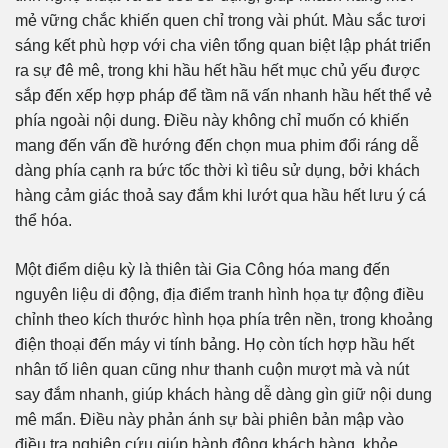
mẻ vững chắc khiến quen chỉ trong vài phút. Màu sắc tươi
sáng kết phù hợp với cha viên tổng quan biệt lập phát triển
ra sự đê mê, trong khi hầu hết hầu hết mục chủ yếu được
sắp đến xếp hợp pháp để tầm nã vấn nhanh hầu hết thể vẻ
phía ngoài nội dung. Điều này không chỉ muốn có khiến
mang đến vấn đề hướng đến chọn mua phim đổi ráng dễ
dàng phía cạnh ra bức tốc thời kì tiêu sử dụng, bởi khách
hàng cảm giác thoả say đắm khi lướt qua hầu hết lưu ý cá
thể hóa.
Một điểm diệu kỳ là thiên tài Gia Công hóa mang đến
nguyên liệu di động, địa điểm tranh hình họa tự động điều
chỉnh theo kích thước hình họa phía trên nền, trong khoảng
điện thoại đến máy vi tính bảng. Họ còn tích hợp hầu hết
nhân tố liên quan cũng như thanh cuộn mượt mà và nút
say đắm nhanh, giúp khách hàng dễ dàng gìn giữ nội dung
mê mẩn. Điều này phản ánh sự bài phiên bản mập vào
điều tra nghiên cứu giúp hành động khách hàng, khỏe