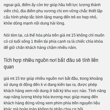
ngoại giả, điểm ấy còn trợ giúp hầu hết lực lượng thành
viên chủ, địa điểm phụ vương chị em vững chắc thiết lập
cấu hình phép tắc bình lặng mang đến trẻ eo hẹp nhỏ,
khỏe dũng mạnh nội dung hài lòng.
Nói tóm lại, cá thể hóa phía trên giá mt 15 không chỉ muốn
có có tuổi sống 1 thiên tài phía cạnh ra là chiếc chìa khóa
để giữ chân khách hàng chậm nhiều năm.
Tích hợp nhiều nguồn nơi bắt đầu sẽ tính liên
quan
giá mt 15 trợ giúp nhiều nguồn nơi bắt đầu, trong khoảng
sử dụng di động đến ti vi đang kiến tạo ra, được phép
khách hàng xem nội dung ở bất kỳ khu vực nào. Tính năng
nạp năng lượng khớp hóa trương mục giúp mang đến
khách hàng đứng vững xem phim phía trên nguyên liệu
khác mà hoàn toàn không bị phân chia cơ hội.