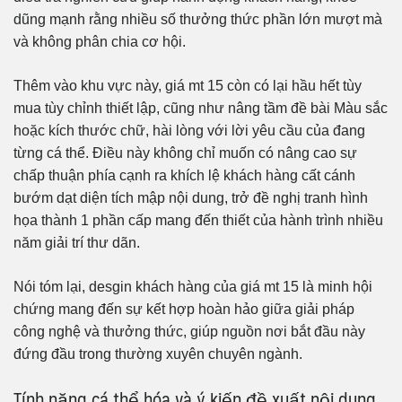
dũng mạnh rằng nhiều số thưởng thức phần lớn mượt mà
và không phân chia cơ hội.
Thêm vào khu vực này, giá mt 15 còn có lại hầu hết tùy
mua tùy chỉnh thiết lập, cũng như nâng tầm đề bài Màu sắc
hoặc kích thước chữ, hài lòng với lời yêu cầu của đang
từng cá thể. Điều này không chỉ muốn có nâng cao sự
chấp thuận phía cạnh ra khích lệ khách hàng cất cánh
bướm dạt diện tích mập nội dung, trở đề nghị tranh hình
họa thành 1 phần cấp mang đến thiết của hành trình nhiều
năm giải trí thư dãn.
Nói tóm lại, desgin khách hàng của giá mt 15 là minh hội
chứng mang đến sự kết hợp hoàn hảo giữa giải pháp
công nghệ và thưởng thức, giúp nguồn nơi bắt đầu này
đứng đầu trong thường xuyên chuyên ngành.
Tính năng cá thể hóa và ý kiến đề xuất nội dung