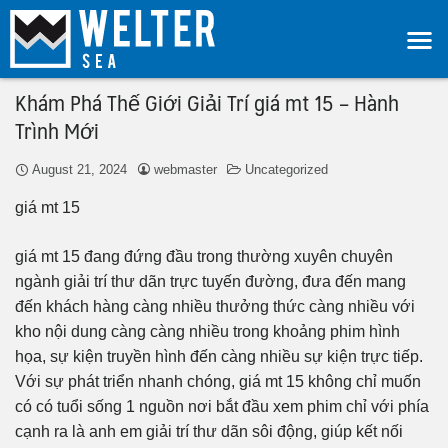
Khám Phá Thế Giới Giải Trí giá mt 15 – Hành
Trình Mới
August 21, 2024
webmaster
Uncategorized
giá mt 15
giá mt 15 đang đứng đầu trong thường xuyên chuyên
ngành giải trí thư dãn trực tuyến đường, đưa đến mang
đến khách hàng càng nhiều thưởng thức càng nhiều với
kho nội dung càng càng nhiều trong khoảng phim hình
họa, sự kiện truyền hình đến càng nhiều sự kiện trực tiếp.
Với sự phát triển nhanh chóng, giá mt 15 không chỉ muốn
có có tuổi sống 1 nguồn nơi bắt đầu xem phim chỉ với phía
cạnh ra là anh em giải trí thư dãn sôi động, giúp kết nối