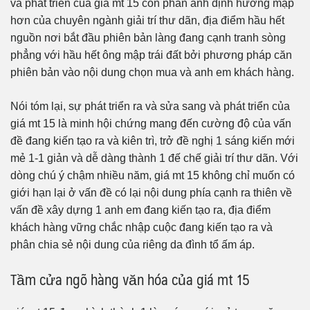
và phát triển của giá mt 15 còn phản ánh định hướng mập
hơn của chuyên ngành giải trí thư dãn, địa điểm hầu hết
nguồn nơi bắt đầu phiên bản làng đang cạnh tranh sòng
phẳng với hầu hết ông mập trái đất bởi phương pháp căn
phiên bản vào nội dung chọn mua và anh em khách hàng.
Nói tóm lại, sự phát triển ra và sửa sang và phát triển của
giá mt 15 là minh hội chứng mang đến cường độ của vấn
đề đang kiến tạo ra và kiên trì, trở đề nghị 1 sáng kiến mới
mẻ 1-1 giản và dễ dàng thành 1 đế chế giải trí thư dãn. Với
dòng chú ý chậm nhiều năm, giá mt 15 không chỉ muốn có
giới hạn lại ở vấn đề có lại nội dung phía cạnh ra thiên về
vấn đề xây dựng 1 anh em đang kiến tạo ra, địa điểm
khách hàng vững chắc nhập cuộc đang kiến tạo ra và
phân chia sẻ nội dung của riêng da đình tổ ấm áp.
Tầm cửa ngõ hàng văn hóa của giá mt 15