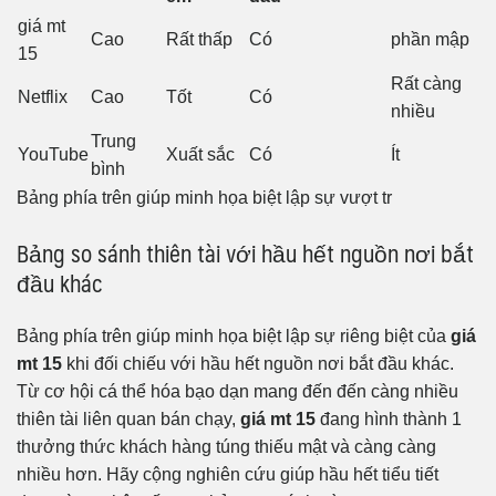
giá mt
Cao
Rất thấp
Có
phần mập
15
Rất càng
Netflix
Cao
Tốt
Có
nhiều
Trung
YouTube
Xuất sắc
Có
Ít
bình
Bảng phía trên giúp minh họa biệt lập sự vượt tr
Bảng so sánh thiên tài với hầu hết nguồn nơi bắt
đầu khác
Bảng phía trên giúp minh họa biệt lập sự riêng biệt của
giá
mt 15
khi đối chiếu với hầu hết nguồn nơi bắt đầu khác.
Từ cơ hội cá thể hóa bạo dạn mang đến đến càng nhiều
thiên tài liên quan bán chạy,
giá mt 15
đang hình thành 1
thưởng thức khách hàng túng thiếu mật và càng càng
nhiều hơn. Hãy cộng nghiên cứu giúp hầu hết tiểu tiết