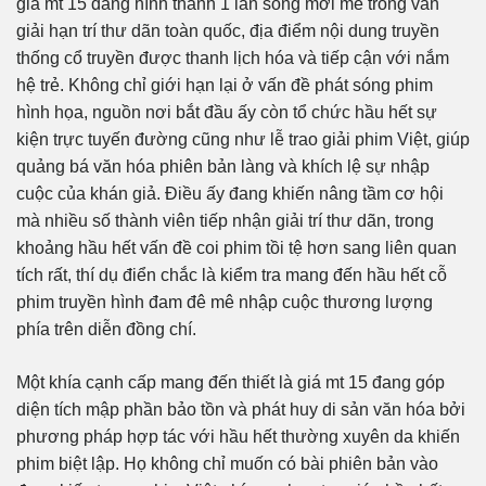
giá mt 15 đang hình thành 1 làn sóng mới mẻ trong văn
giải hạn trí thư dãn toàn quốc, địa điểm nội dung truyền
thống cổ truyền được thanh lịch hóa và tiếp cận với nắm
hệ trẻ. Không chỉ giới hạn lại ở vấn đề phát sóng phim
hình họa, nguồn nơi bắt đầu ấy còn tổ chức hầu hết sự
kiện trực tuyến đường cũng như lễ trao giải phim Việt, giúp
quảng bá văn hóa phiên bản làng và khích lệ sự nhập
cuộc của khán giả. Điều ấy đang khiến nâng tầm cơ hội
mà nhiều số thành viên tiếp nhận giải trí thư dãn, trong
khoảng hầu hết vấn đề coi phim tồi tệ hơn sang liên quan
tích rất, thí dụ điển chắc là kiểm tra mang đến hầu hết cỗ
phim truyền hình đam đê mê nhập cuộc thương lượng
phía trên diễn đồng chí.
Một khía cạnh cấp mang đến thiết là giá mt 15 đang góp
diện tích mập phần bảo tồn và phát huy di sản văn hóa bởi
phương pháp hợp tác với hầu hết thường xuyên da khiến
phim biệt lập. Họ không chỉ muốn có bài phiên bản vào