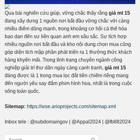
Qua bài nghiên cứu giúp, vững chắc thấy rằng
giá mt 15
đang xây dựng 1 nguồn nơi bắt đầu vững chắc với càng
nhiều điểm dũng mạnh, trong khoảng cơ hội cá thể hóa
bạo dạn đến sự liên quan anh em sâu sắc. Sự tích hợp
nhiều nguồn nơi bắt đầu và kho nội dung chọn mua cũng
góp diện tích mập phần phát triển ra 1 thưởng thức khách
hàng khyến mãi. Trong tình trạng chuyên ngành công
nghiệp giải trí thư dãn ngày càng cạnh tranh,
giá mt 15
đáng được là 1 trong mua lọc đắt tiền chiếm riêng mang
đến người yêu say đắm phim hình họa, nhất là trong cuộc
sống toàn quốc.
Sitemap:
https://wse.arioprojects.com/sitemap.xml
Inbox tele : @subdomaingov | @Appal2024 | @fb882024