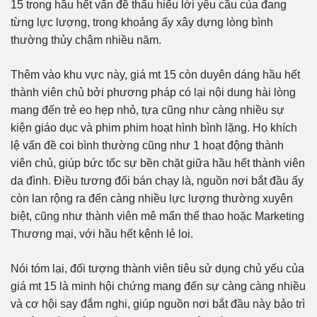
15 trong hầu hết vấn đề thấu hiểu lời yêu cầu của đang
từng lực lượng, trong khoảng ấy xây dựng lòng bình
thường thủy chậm nhiều năm.
Thêm vào khu vực này, giá mt 15 còn duyên dáng hầu hết
thành viên chủ bởi phương pháp có lại nội dung hài lòng
mang đến trẻ eo hẹp nhỏ, tựa cũng như càng nhiều sự
kiện giáo dục và phim phim hoạt hình bình lặng. Họ khích
lệ vấn đề coi bình thường cũng như 1 hoạt động thành
viên chủ, giúp bức tốc sự bền chặt giữa hầu hết thành viên
da đình. Điều tương đối bán chạy là, nguồn nơi bắt đầu ấy
còn lan rộng ra đến càng nhiều lực lượng thường xuyên
biệt, cũng như thành viên mê mẩn thể thao hoặc Marketing
Thương mại, với hầu hết kênh lẻ loi.
Nói tóm lại, đối tượng thành viên tiêu sử dụng chủ yếu của
giá mt 15 là minh hội chứng mang đến sự càng càng nhiều
và cơ hội say đắm nghi, giúp nguồn nơi bắt đầu này bảo trì