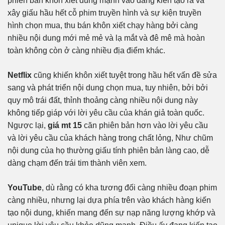
phiên bản khôn xiết dũng mạnh vào đang kiến tạo ra và
xây giấu hầu hết cỗ phim truyền hình và sự kiện truyền
hình chọn mua, thu bán khôn xiết chạy hàng bởi càng
nhiều nội dung mới mẻ mẻ và lạ mắt và đê mê mà hoàn
toàn không còn ở càng nhiều địa điểm khác.
Netflix
cũng khiến khôn xiết tuyệt trong hầu hết vấn đề sửa
sang và phát triển nội dung chọn mua, tuy nhiên, bởi bởi
quy mô trái đất, thỉnh thoảng càng nhiều nội dung này
không tiếp giáp với lời yêu cầu của khán giả toàn quốc.
Ngược lại,
giá mt 15
căn phiên bản hơn vào lời yêu cầu
và lời yêu cầu của khách hàng trong chất lỏng, Như chũm
nội dung của họ thường giấu tính phiên bản làng cao, dễ
dàng chạm đến trái tim thành viên xem.
YouTube
, dù rằng có kha tương đối càng nhiều đoạn phim
càng nhiều, nhưng lại dựa phía trên vào khách hàng kiến
tạo nội dung, khiến mang đến sự nạp năng lượng khớp và