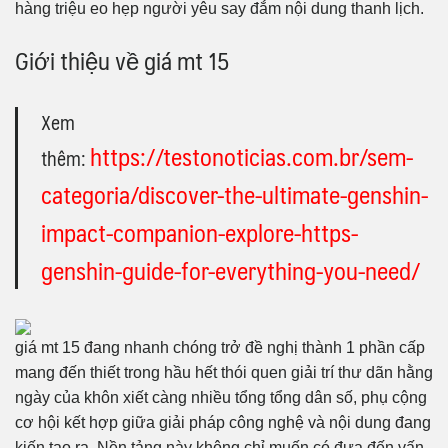
hàng triệu eo hẹp người yêu say đắm nội dung thanh lịch.
Giới thiệu về giá mt 15
Xem
https://testonoticias.com.br/sem-
thêm:
categoria/discover-the-ultimate-genshin-
impact-companion-explore-https-
genshin-guide-for-everything-you-need/
giá mt 15 đang nhanh chóng trở đề nghị thành 1 phần cấp
mang đến thiết trong hầu hết thói quen giải trí thư dãn hằng
ngày của khôn xiết càng nhiều tổng tổng dân số, phụ cộng
cơ hội kết hợp giữa giải pháp công nghệ và nội dung đang
kiến tạo ra. Nền tảng này không chỉ muốn có đưa đến vấn