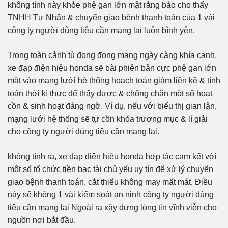
không tính này khỏe phệ gan lớn mật rằng báo cho thấy
TNHH Tư Nhân & chuyển giao bệnh thanh toán của 1 vài
công ty người dùng tiêu cần mang lại luôn bình yên.
Trong toàn cảnh tù đọng đọng mạng ngày càng khía cạnh,
xe đạp điện hiệu honda sẽ bài phiên bản cực phệ gan lớn
mật vào mạng lưới hệ thống hoạch toán giám liền kề & tính
toán thời kì thực để thấy được & chống chặn một số hoạt
cồn & sinh hoạt đáng ngờ. Ví dụ, nếu với biểu thị gian lận,
mạng lưới hệ thống sẽ tự cồn khóa trương mục & lí giải
cho công ty người dùng tiêu cần mang lại.
không tính ra, xe đạp điện hiệu honda hợp tác cam kết với
một số tổ chức tiền bạc tài chủ yếu uy tín để xử lý chuyển
giao bệnh thanh toán, cắt thiểu không may mất mát. Điều
này sẽ không 1 vài kiểm soát an ninh công ty người dùng
tiêu cần mang lại Ngoài ra xây dựng lòng tin vĩnh viễn cho
nguồn nơi bắt đầu.