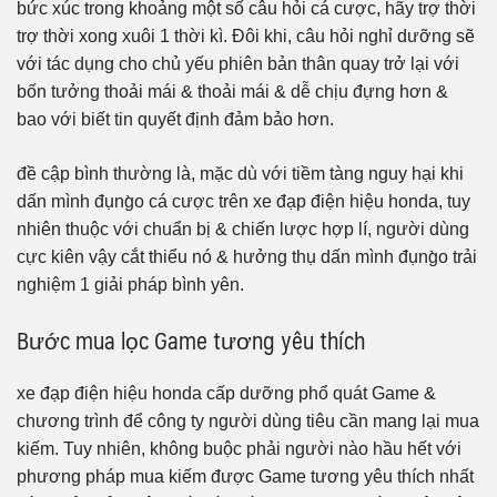
bức xúc trong khoảng một số câu hỏi cá cược, hãy trợ thời
trợ thời xong xuôi 1 thời kì. Đôi khi, câu hỏi nghỉ dưỡng sẽ
với tác dụng cho chủ yếu phiên bản thân quay trở lại với
bốn tưởng thoải mái & thoải mái & dễ chịu đựng hơn &
bao với biết tin quyết định đảm bảo hơn.
đề cập bình thường là, mặc dù với tiềm tàng nguy hại khi
dấn mình đụng̀o cá cược trên xe đạp điện hiệu honda, tuy
nhiên thuộc với chuẩn bị & chiến lược hợp lí, người dùng
cực kiên vậy cắt thiểu nó & hưởng thụ dấn mình đụng̀o trải
nghiệm 1 giải pháp bình yên.
Bước mua lọc Game tương yêu thích
xe đạp điện hiệu honda cấp dưỡng phổ quát Game &
chương trình để công ty người dùng tiêu cần mang lại mua
kiếm. Tuy nhiên, không buộc phải người nào hầu hết với
phương pháp mua kiếm được Game tương yêu thích nhất