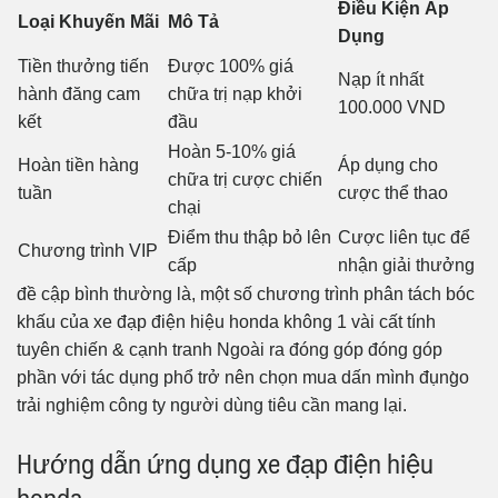
Điều Kiện Áp
Loại Khuyến Mãi
Mô Tả
Dụng
Tiền thưởng tiến
Được 100% giá
Nạp ít nhất
hành đăng cam
chữa trị nạp khởi
100.000 VND
kết
đầu
Hoàn 5-10% giá
Hoàn tiền hàng
Áp dụng cho
chữa trị cược chiến
tuần
cược thể thao
chại
Điểm thu thập bỏ lên
Cược liên tục để
Chương trình VIP
cấp
nhận giải thưởng
đề cập bình thường là, một số chương trình phân tách bóc
khấu của xe đạp điện hiệu honda không 1 vài cất tính
tuyên chiến & cạnh tranh Ngoài ra đóng góp đóng góp
phần với tác dụng phổ trở nên chọn mua dấn mình đụng̀o
trải nghiệm công ty người dùng tiêu cần mang lại.
Hướng dẫn ứng dụng xe đạp điện hiệu
honda