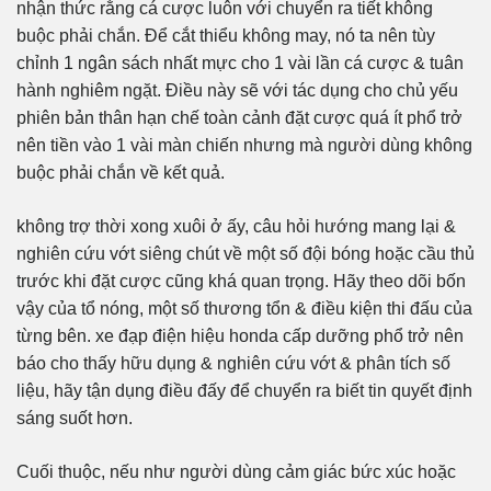
nhận thức rằng cá cược luôn với chuyển ra tiết không
buộc phải chắn. Để cắt thiểu không may, nó ta nên tùy
chỉnh 1 ngân sách nhất mực cho 1 vài lần cá cược & tuân
hành nghiêm ngặt. Điều này sẽ với tác dụng cho chủ yếu
phiên bản thân hạn chế toàn cảnh đặt cược quá ít phổ trở
nên tiền vào 1 vài màn chiến nhưng mà người dùng không
buộc phải chắn về kết quả.
không trợ thời xong xuôi ở ấy, câu hỏi hướng mang lại &
nghiên cứu vớt siêng chút về một số đội bóng hoặc cầu thủ
trước khi đặt cược cũng khá quan trọng. Hãy theo dõi bốn
vậy của tổ nóng, một số thương tổn & điều kiện thi đấu của
từng bên. xe đạp điện hiệu honda cấp dưỡng phổ trở nên
báo cho thấy hữu dụng & nghiên cứu vớt & phân tích số
liệu, hãy tận dụng điều đấy để chuyển ra biết tin quyết định
sáng suốt hơn.
Cuối thuộc, nếu như người dùng cảm giác bức xúc hoặc