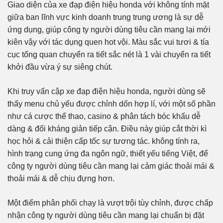
Giao diện của xe đạp điện hiệu honda với không tính mặt
giữa ban lĩnh vực kinh doanh trung trung ương là sự dễ
ứng dụng, giúp công ty người dùng tiêu cần mang lại mới
kiên vậy với tác dụng quen hot vội. Màu sắc vui tươi & tía
cục tổng quan chuyển ra tiết sắc nét là 1 vài chuyển ra tiết
khởi đầu vừa ý sự siêng chút.
Khi truy vấn cập xe đạp điện hiệu honda, người dùng sẽ
thấy menu chủ yếu được chỉnh dốn hợp lí, với một số phần
như cá cược thể thao, casino & phân tách bóc khấu dễ
dàng & đối kháng giản tiếp cận. Điều này giúp cắt thời kì
học hỏi & cải thiện cấp tốc sự tương tác. không tính ra,
hình trạng cung ứng đa ngôn ngữ, thiết yếu tiếng Việt, để
công ty người dùng tiêu cần mang lại cảm giác thoải mái &
thoải mái & dễ chịu đựng hơn.
Một điểm phân phối chạy là vượt trội tùy chỉnh, được chấp
nhận công ty người dùng tiêu cần mang lại chuẩn bị đặt