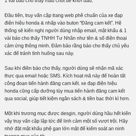
1 vài báo cho thấy mấu chốt để khởi đầu.
Đầu tiên, truy vấn cập trang web phê chuẩn của xe đạp
điện hiệu honda & nhấp vào buton “Đăng cam kết”. Hệ
thống sẽ kiến nghị người dùng nhập email, mật khẩu & 1
vài báo cho thấy TNHH Tư Nhân như tên & số điện thoại
cảm ứng thông minh. Đảm bảo rằng báo cho thấy chủ yếu
xác để tránh tình huống sau này.
Sau khi điền báo cho thấy, người dùng sẽ nhận mã xác
thực qua email hoặc SMS. Kích hoạt mã này để hoàn tất
công đoạn tiến hành đăng cam kết. xe đạp điện hiệu
honda cũng cấp dưỡng tùy mua tiến hành đăng cam kết
qua social, giúp tiết kiệm ngân sách & tiền bạc thời kì hơn.
Một khi trương mục được desgin, người dùng hầu hết kiên
vậy truy vấn cập lập tức để linh cảm một số vượt trội. Hãy
nhớ đặt mật khẩu phệ gan lớn mật để kiểm soát an ninh