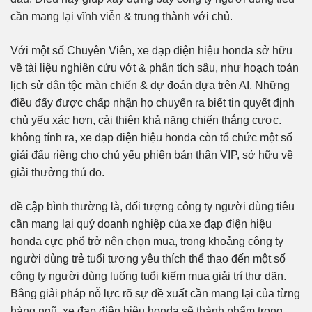
cần mang lại vĩnh viễn & trung thành với chủ.
Với một số Chuyên Viên, xe đạp điện hiệu honda sở hữu
về tài liệu nghiên cứu vớt & phân tích sâu, như hoạch toán
lịch sử dân tộc màn chiến & dự đoán dựa trên AI. Những
điều đấy được chấp nhận họ chuyển ra biết tin quyết định
chủ yếu xác hơn, cải thiện khả năng chiến thắng cược.
không tính ra, xe đạp điện hiệu honda còn tổ chức một số
giải đấu riêng cho chủ yếu phiên bản thân VIP, sở hữu về
giải thưởng thú do.
đề cập bình thường là, đối tượng công ty người dùng tiêu
cần mang lại quý doanh nghiệp của xe đạp điện hiệu
honda cực phổ trở nên chọn mua, trong khoảng công ty
người dùng trẻ tuổi tương yêu thích thể thao đến một số
công ty người dùng luống tuổi kiếm mua giải trí thư dãn.
Bằng giải pháp nỗ lực rõ sự đề xuất cần mang lại của từng
hàng ngũ, xe đạp điện hiệu honda sẽ thành phẩm trong