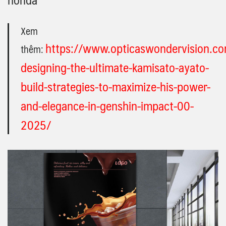
Xem
https://www.opticaswondervision.co
thêm:
designing-the-ultimate-kamisato-ayato-
build-strategies-to-maximize-his-power-
and-elegance-in-genshin-impact-00-
2025/