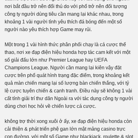
nơi bắt đầu trở nên đổi thú do với phổ trở nên đối tượng
công ty người dùng tiêu cần mang lại khác nhau, trong
khoảng 1 vài người tình yêu thích đá bóng đến một số
người nào yêu thích hợp Game may rủi.
Một trong 1 vài hình thức phân phối chạy là cá cược thể
thao, nơi xe đạp điện hiệu honda hợp tác cam kết với một
số giải đấu lớn như Premier League hay UEFA
Champions League. Người cần mang lại kiên vậy đặt
cược trên phổ quát hình trạng đặc điểm, trong khoảng kết
quả màn chiến mang lại số lượng bàn chiến thắng, với tỷ
lệ cược tuyên chiến & cạnh tranh. Điều này sẽ không 1 vài
cất tính giải trí thư dãn Ngoài ra với tác dụng công ty người
dùng chơi học hỏi về chiến lược cá cược.
không trợ thời xong xuôi ở ấy, xe đạp điện hiệu honda còn
cải thiện & phát triển phệ gan lớn mật mảng casino trực
con đường, với một số Game như blackjack, roulette & slot