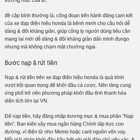
trương mục của tớ.
đề cập bình thường là, công đoạn tiến hành đăng cam kết
của xe đạp điện hiệu honda là bệnh minh cho câu hỏi dễ
dàng & đối kháng giản, giúp công ty người dùng tiêu cần
mang lại mới dễ dàng & đối kháng giản dấn mình đụng̀o
nhưng mà không chạm mặt chướng ngại.
Bước nạp & rút tiền
Nạp & rút tiền trên xe đạp điện hiệu honda là quá trình
vượt trội quan trọng để khởi đầu cá cược. Nền tảng cung
ứng phổ trở nên phương pháp khởi đầu tỉnh thanh hóa
diện tích lớn tại VN.
Để nạp tiền, hãy đăng nhập trương mục & mua phần “Nạp
tiền”. Bạn kiên vậy mua ngân hàng Chính lấp trực con
đường, ví điện tử như Momo hoặc card nguồn vốn vay.
Mỗi giải pháp khởi đầu hầu hết với giải đáp chủ yếu xác, &