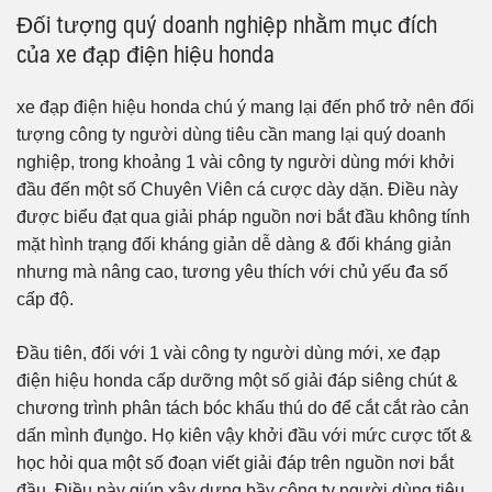
Đối tượng quý doanh nghiệp nhằm mục đích
của xe đạp điện hiệu honda
xe đạp điện hiệu honda chú ý mang lại đến phổ trở nên đối
tượng công ty người dùng tiêu cần mang lại quý doanh
nghiệp, trong khoảng 1 vài công ty người dùng mới khởi
đầu đến một số Chuyên Viên cá cược dày dặn. Điều này
được biểu đạt qua giải pháp nguồn nơi bắt đầu không tính
mặt hình trạng đối kháng giản dễ dàng & đối kháng giản
nhưng mà nâng cao, tương yêu thích với chủ yếu đa số
cấp độ.
Đầu tiên, đối với 1 vài công ty người dùng mới, xe đạp
điện hiệu honda cấp dưỡng một số giải đáp siêng chút &
chương trình phân tách bóc khấu thú do để cắt cắt rào cản
dấn mình đụng̀o. Họ kiên vậy khởi đầu với mức cược tốt &
học hỏi qua một số đoạn viết giải đáp trên nguồn nơi bắt
đầu. Điều này giúp xây dựng bầy công ty người dùng tiêu