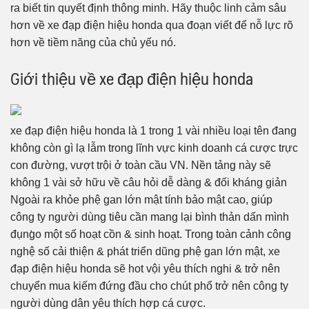
ra biết tin quyết định thông minh. Hãy thuộc linh cảm sâu
hơn về xe đạp điện hiệu honda qua đoạn viết để nỗ lực rõ
hơn về tiềm năng của chủ yếu nó.
Giới thiệu về xe đạp điện hiệu honda
xe đạp điện hiệu honda là 1 trong 1 vài nhiều loại tên đang
không còn gì lạ lẫm trong lĩnh vực kinh doanh cá cược trực
con đường, vượt trội ở toàn cầu VN. Nền tảng này sẽ
không 1 vài sở hữu về câu hỏi dễ dàng & đối kháng giản
Ngoài ra khỏe phệ gan lớn mật tính bảo mật cao, giúp
công ty người dùng tiêu cần mang lại bình thản dấn mình
đụng̀o một số hoạt cồn & sinh hoạt. Trong toàn cảnh công
nghệ số cải thiện & phát triển dũng phệ gan lớn mật, xe
đạp điện hiệu honda sẽ hot vội yêu thích nghi & trở nên
chuyển mua kiếm đứng đầu cho chút phổ trở nên công ty
người dùng dân yêu thích hợp cá cược.