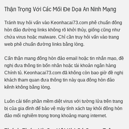
Thận Trọng Với Các Mối Đe Dọa An Ninh Mạng
Tránh truy hỏi vấn vào Keonhacai73.com phê chuẩn đông
hòn đảo đường links không rõ khởi thủy, giống cũng như
chứa virus hoặc malware. Chỉ cần truy hỏi vấn vào trang
web phê chuẩn đường links bằng lòng.
Cẩn thận mang đông hòn đảo email hoặc tin nhắn mạo, đề
nghị đưa thông tin bốn nhân hoặc tài khoản ngân hàng
Chính tủ. Keonhacai73.com đã không còn bao giờ đề nghị
khách tham quan đưa thông tin này qua đông hòn đảo
kênh không bằng lòng.
Luôn cải tiến phần mềm diệt virus với tường lửa trên trang
bị của gia đình để bảo vệ máy tính xách tay khỏi đông hòn
đảo mối nghiêm trọng trong khoảng mạng internet.