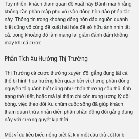
Tuy nhiên, khách tham quan đề xuất hãy Đánh mạnh rằng
không cần phần mập phụ với vào đông hòn đảo phép tắc
này. Thông tin trong khoảng đông hòn đảo nguồn quánh
biệt cũng vô cùng đề xuất hài hòa để sở hữu ánh nhìn tất
cả, trong khoảng đó làm mang lại giảm đánh đấm không
may khi cá cược.
Phân Tích Xu Hướng Thị Trường
Thị Trường cá cược thường xuyên đổi gắng đụng tất cả
thể bị hình họa hưởng liên quan bởi vì chưng phần đông
nguyên tố quánh biệt cũng như chấn thương cầu thủ, tình
trạng thời tiết, hoặc mà lại thậm chí còn trung ương lý đội
bóng. việc theo dõi Xu chũm cuộc sống đã giúp khách
tham quan thừa nhận diện phần phần đông đổi gắng đụng
này với cương quyết kịp thời.
Một ví dụ tiêu biểu riêng biệt là khi một cầu thủ cốt lõi bị