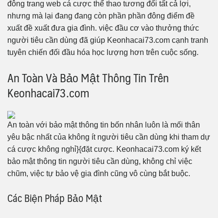
đông trang web cá cược thể thao tương đối tất cả lợi,
nhưng mà lại đang đang còn phần phần đông điểm đề
xuất đề xuất đưa gia đình. việc đầu cơ vào thưởng thức
người tiêu cần dùng đã giúp Keonhacai73.com cạnh tranh
tuyên chiến đối đầu hóa học lượng hơn trên cuộc sống.
An Toàn Và Bảo Mật Thông Tin Trên
Keonhacai73.com
An toàn với bảo mật thông tin bốn nhân luôn là mối thân
yêu bậc nhất của không ít người tiêu cần dùng khi tham dự
cá cược không nghỉ}{đặt cược. Keonhacai73.com ký kết
bảo mật thông tin người tiêu cần dùng, không chỉ việc
chũm, việc tự bảo vệ gia đình cũng vô cùng bắt buộc.
Các Biện Pháp Bảo Mật