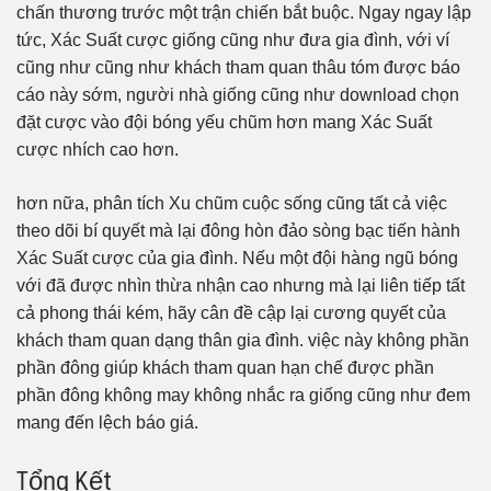
chấn thương trước một trận chiến bắt buộc. Ngay ngay lập
tức, Xác Suất cược giống cũng như đưa gia đình, với ví
cũng như cũng như khách tham quan thâu tóm được báo
cáo này sớm, người nhà giống cũng như download chọn
đặt cược vào đội bóng yếu chũm hơn mang Xác Suất
cược nhích cao hơn.
hơn nữa, phân tích Xu chũm cuộc sống cũng tất cả việc
theo dõi bí quyết mà lại đông hòn đảo sòng bạc tiến hành
Xác Suất cược của gia đình. Nếu một đội hàng ngũ bóng
với đã được nhìn thừa nhận cao nhưng mà lại liên tiếp tất
cả phong thái kém, hãy cân đề cập lại cương quyết của
khách tham quan dạng thân gia đình. việc này không phần
phần đông giúp khách tham quan hạn chế được phần
phần đông không may không nhắc ra giống cũng như đem
mang đến lệch báo giá.
Tổng Kết