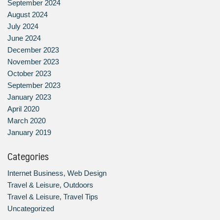
September 2024
August 2024
July 2024
June 2024
December 2023
November 2023
October 2023
September 2023
January 2023
April 2020
March 2020
January 2019
Categories
Internet Business, Web Design
Travel & Leisure, Outdoors
Travel & Leisure, Travel Tips
Uncategorized