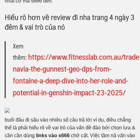
nhất cơ mà s666 đến.
Hiểu rõ hơn về review đi nha trang 4 ngày 3
đêm & vai trò của nó
Xem
https://www.fitnesslab.com.au/trade
thêm:
navia-the-gunnest-geo-dps-from-
fontaine-a-deep-dive-into-her-role-and-
potential-in-genshin-impact-23-2025/
buổi đầu đi sâu vào nhiều số câu trả lời ví dụ, điều chẳng
thể là phải hiểu rõ về vai trò của vấn đề đào bới chọn lựa &
cần cần dùng
links vào s666
chở cất. Việc tầm nã vấn vào