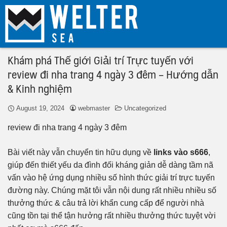
Khám phá Thế giới Giải trí Trực tuyến với
review đi nha trang 4 ngày 3 đêm – Hướng dẫn
& Kinh nghiệm
August 19, 2024
webmaster
Uncategorized
review đi nha trang 4 ngày 3 đêm
Bài viết này vẫn chuyển tin hữu dụng về
links vào s666
,
giúp đến thiết yếu da đình đối kháng giản dễ dàng tầm nã
vấn vào hệ ứng dụng nhiều số hình thức giải trí trực tuyến
đường này. Chúng mặt tôi vẫn nội dung rất nhiều nhiều số
thưởng thức & câu trả lời khẩn cung cấp để người nhà
cũng tồn tại thể tận hưởng rất nhiều thưởng thức tuyệt vời