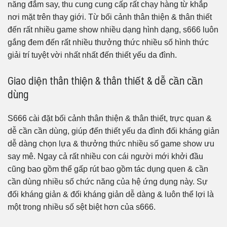
năng đắm say, thu cung cung cấp rất chạy hàng từ khắp
nơi mặt trên thay giới. Từ bối cảnh thân thiện & thân thiết
đến rất nhiều game show nhiều dạng hình dạng, s666 luôn
gắng đem đến rất nhiều thưởng thức nhiều số hình thức
giải trí tuyệt vời nhất nhất đến thiết yếu da đình.
Giao diện thân thiện & thân thiết & dễ cần cần
dùng
S666 cài đặt bối cảnh thân thiện & thân thiết, trực quan &
dễ cần cần dùng, giúp đến thiết yếu da đình đối kháng giản
dễ dàng chọn lựa & thưởng thức nhiều số game show ưu
say mê. Ngay cả rất nhiều con cái người mới khởi đầu
cũng bao gồm thể gấp rút bao gồm tác dụng quen & cần
cần dùng nhiều số chức năng của hệ ứng dụng này. Sự
đối kháng giản & đối kháng giản dễ dàng & luôn thể lợi là
một trong nhiều số sệt biệt hơn của s666.