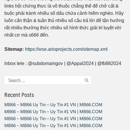
links hội chứng thực là vô thuộc chẳng thể để chở cất &
buộc phải tránh nhiều số dấu chứa cảnh hiểm nghèo. Hãy
luôn cẩn thận & tuân thủ nhiều số câu trả lời để tận hưởng
rất nhiều thưởng thức nhiều số hình thức giải trí tuyệt vời
nhất cơ mà s666 đến.
Sitemap:
https://wse.arioprojects.com/sitemap.xml
Inbox tele : @subdomaingov | @Appal2024 | @fb882024
Recent Posts
MB66 – MB66 Uy Tín – Uy Tín #1 VN | MB66.COM
MB66 – MB66 Uy Tín – Uy Tín #1 VN | MB66.COM
MB66 – MB66 Uy Tín – Uy Tín #1 VN | MB66.COM
MB66 – MB66 Uy Tín – Uy Tín #1 VN | MB66.COM