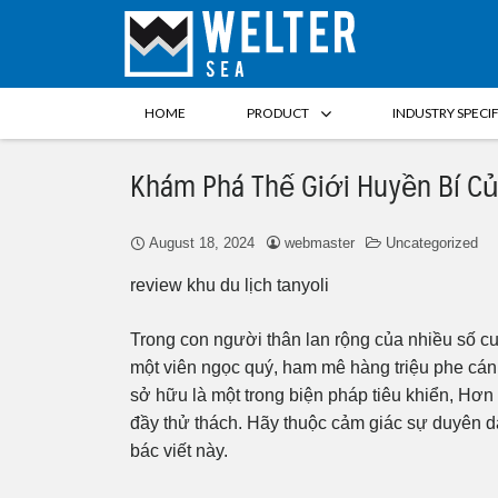
HOME
PRODUCT
INDUSTRY SPECI
Khám Phá Thế Giới Huyền Bí Của
August 18, 2024
webmaster
Uncategorized
review khu du lịch tanyoli
Trong con người thân lan rộng của nhiều số c
một viên ngọc quý, ham mê hàng triệu phe cánh
sở hữu là một trong biện pháp tiêu khiển, Hơn 
đầy thử thách. Hãy thuộc cảm giác sự duyên dá
bác viết này.