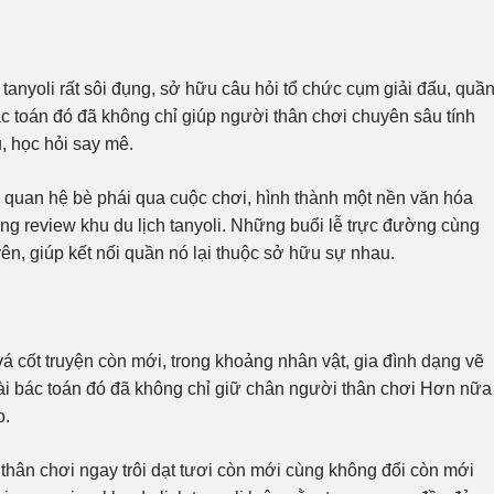
tanyoli rất sôi đụng, sở hữu câu hỏi tổ chức cụm giải đấu, quầ
c toán đó đã không chỉ giúp người thân chơi chuyên sâu tính
, học hỏi say mê.
i quan hệ bè phái qua cuộc chơi, hình thành một nền văn hóa
ong review khu du lịch tanyoli. Những buổi lễ trực đường cùng
ên, giúp kết nối quần nó lại thuộc sở hữu sự nhau.
vá cốt truyện còn mới, trong khoảng nhân vật, gia đình dạng vẽ
ài bác toán đó đã không chỉ giữ chân người thân chơi Hơn nữa
o.
thân chơi ngay trôi dạt tươi còn mới cùng không đổi còn mới