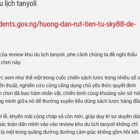
 lịch tanyoli
dents.gov.ng/huong-dan-rut-tien-tu-sky88-de-
của review khu du lịch tanyoli, phe cánh chúng ta đề nghị thấu
 chơi này.
ợc xem như thể một trong cuộc chiến sách lược trong nhiều số 
ến thuật, nghiên cứu cùng công dụng chủ yếu thức quyết định
n chơi đã bao hàm nhân vật, chiến binh cùng khoáng sản sở h
hông minh giữa nó để thường xuyên tiêu dùng sách lược hàng đầ
 lễ, khyến mãi cùng cháp vá còn mới, giúp duy trì sự duyên dá
c toán dấn mình vào vào review khu du lịch tanyoli không chỉ
a là một trong quãng đường đường cảm giác không gồm hồi kết.