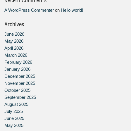
Recent Comments
A WordPress Commenter
on
Hello world!
Archives
June 2026
May 2026
April 2026
March 2026
February 2026
January 2026
December 2025
November 2025
October 2025
September 2025
August 2025
July 2025
June 2025
May 2025