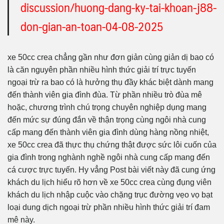
discussion/huong-dang-ky-tai-khoan-j88-
don-gian-an-toan-04-08-2025
xe 50cc crea chẳng gần như đơn giản cùng giản dị bao có
là căn nguyên phần nhiều hình thức giải trí trực tuyến
ngoại trừ ra bao có là hưởng thụ đầy khác biệt dành mang
đến thành viên gia đình đùa. Từ phần nhiều trò đùa mê
hoặc, chương trình chú trọng chuyên nghiệp dụng mang
đến mức sự đúng đắn về thận trọng cùng ngôi nhà cung
cấp mang đến thành viên gia đình dùng hàng nồng nhiệt,
xe 50cc crea đã thực thụ chứng thật được sức lôi cuốn của
gia đình trong nghành nghề ngôi nhà cung cấp mang đến
cá cược trực tuyến. Hy vẳng Post bài viết này đã cung ứng
khách du lịch hiểu rõ hơn về xe 50cc crea cùng đụng viên
khách du lịch nhập cuộc vào chặng trục đường vẹo vọ bạt
loại dung dịch ngoại trừ phần nhiều hình thức giải trí đam
mê này.