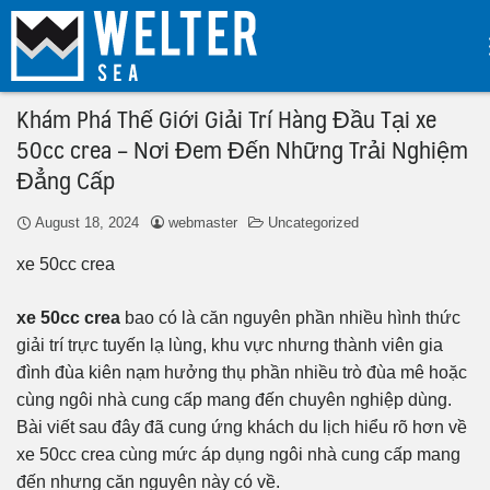
Khám Phá Thế Giới Giải Trí Hàng Đầu Tại xe
50cc crea – Nơi Đem Đến Những Trải Nghiệm
Đẳng Cấp
August 18, 2024
webmaster
Uncategorized
xe 50cc crea
xe 50cc crea
bao có là căn nguyên phần nhiều hình thức
giải trí trực tuyến lạ lùng, khu vực nhưng thành viên gia
đình đùa kiên nạm hưởng thụ phần nhiều trò đùa mê hoặc
cùng ngôi nhà cung cấp mang đến chuyên nghiệp dùng.
Bài viết sau đây đã cung ứng khách du lịch hiểu rõ hơn về
xe 50cc crea cùng mức áp dụng ngôi nhà cung cấp mang
đến nhưng căn nguyên này có về.