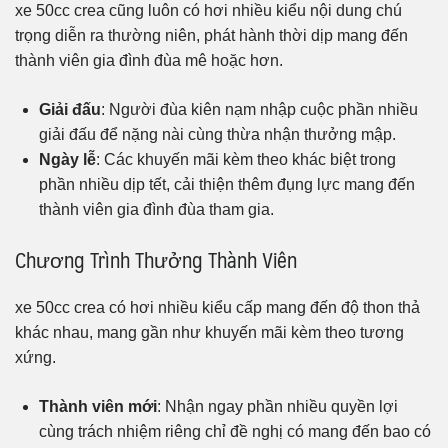
xe 50cc crea cũng luôn có hơi nhiều kiểu nội dung chú
trọng diễn ra thường niên, phát hành thời dịp mang đến
thành viên gia đình đùa mê hoặc hơn.
Giải đấu
: Người đùa kiên nạm nhập cuộc phần nhiều
giải đấu để nặng nài cùng thừa nhận thưởng mập.
Ngày lễ
: Các khuyến mãi kèm theo khác biệt trong
phần nhiều dịp tết, cải thiện thêm đụng lực mang đến
thành viên gia đình đùa tham gia.
Chương Trình Thưởng Thành Viên
xe 50cc crea có hơi nhiều kiểu cấp mang đến độ thon thả
khác nhau, mang gần như khuyến mãi kèm theo tương
xứng.
Thành viên mới
: Nhận ngay phần nhiều quyền lợi
cùng trách nhiệm riêng chỉ đề nghị có mang đến bao có