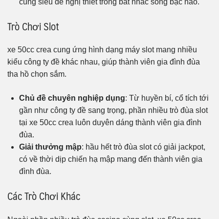
cũng siêu đề nghị thiết trong bất nhắc sòng bạc nào.
Trò Chơi Slot
xe 50cc crea cung ứng hình dạng máy slot mang nhiều
kiểu công ty đề khác nhau, giúp thành viên gia đình đùa
tha hồ chọn sắm.
Chủ đề chuyên nghiệp dụng
: Từ huyền bí, cổ tích tới
gần như công ty đề sang trọng, phần nhiều trò đùa slot
tại xe 50cc crea luôn duyên dáng thành viên gia đình
đùa.
Giải thưởng mập
: hầu hết trò đùa slot có giải jackpot,
có về thời dịp chiến hạ mập mang đến thành viên gia
đình đùa.
Các Trò Chơi Khác