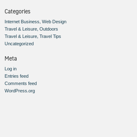
Categories
Internet Business, Web Design
Travel & Leisure, Outdoors
Travel & Leisure, Travel Tips
Uncategorized
Meta
Log in
Entries feed
Comments feed
WordPress.org