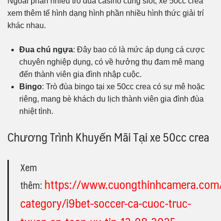
Ngoài phần nhiều trò đùa casino cùng slot, xe 50cc crea
xem thêm tế hình dạng hình phần nhiều hình thức giải trí
khác nhau.
Đua chú ngựa
: Đây bao có là mức áp dụng cá cược
chuyên nghiệp dụng, có về hưởng thụ đam mê mang
đến thành viên gia đình nhập cuộc.
Bingo
: Trò đùa bingo tại xe 50cc crea có sự mê hoặc
riêng, mang bè khách du lịch thành viên gia đình đùa
nhiệt tình.
Chương Trình Khuyến Mãi Tại xe 50cc crea
Xem
https://www.cuongthinhcamera.com
thêm:
category/i9bet-soccer-ca-cuoc-truc-