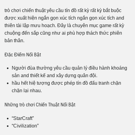
trò chơi chiến thuật yêu cầu tín đồ rất kỳ rất kỳ bắt buộc
được xuất hiện ngắn gọn xúc tích ngắn gọn xúc tích and
thiên tài lập mưu hoạch. Đây là chuyên mục game rất kỳ
chuộng đến sắp cũng như ai phù hợp thách thức phiên
bản thân.
Đặc Điểm Nổi Bật
Người đùa thường yêu cầu quản lý điều hành khoáng
sản and thiết kế and xây dựng quân đội.
hầu hết hiệ tượng được phép tín đồ đấu tranh chặn
chặn lại nhau.
Những trò chơi Chiến Thuật Nổi Bật
“StarCraft”
“Civilization”