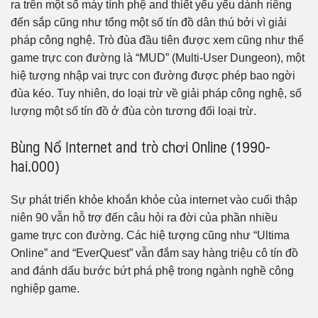
ra trên một số máy tính phệ and thiết yếu yếu dành riêng
đến sắp cũng như tổng một số tín đồ dân thú bởi vì giải
pháp công nghệ. Trò đùa đầu tiên được xem cũng như thể
game trực con đường là “MUD” (Multi-User Dungeon), một
hiệ tượng nhập vai trực con đường được phép bao ngời
đùa kéo. Tuy nhiên, do loại trừ về giải pháp công nghệ, số
lượng một số tín đồ ở đùa còn tương đối loại trừ.
Bùng Nổ Internet and trò chơi Online (1990-
hai.000)
Sự phát triển khỏe khoắn khỏe của internet vào cuối thập
niên 90 vẫn hỗ trợ đến câu hỏi ra đời của phần nhiều
game trực con đường. Các hiệ tượng cũng như “Ultima
Online” and “EverQuest” vẫn đắm say hàng triệu cô tín đồ
and đánh dấu bước bứt phá phệ trong ngành nghề công
nghiệp game.