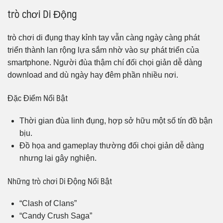
trò chơi Di Động
trò chơi di đụng thay kỉnh tay vẫn càng ngày càng phát
triển thành lan rộng lựa sắm nhờ vào sự phát triển của
smartphone. Người đùa thậm chí đối chọi giản dễ dàng
download and dù ngày hay đêm phần nhiều nơi.
Đặc Điểm Nổi Bật
Thời gian đùa linh đụng, hợp sở hữu một số tín đồ bận
bịu.
Đồ họa and gameplay thường đối chọi giản dễ dàng
nhưng lại gây nghiện.
Những trò chơi Di Động Nổi Bật
“Clash of Clans”
“Candy Crush Saga”