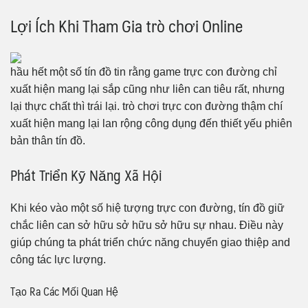
Lợi Ích Khi Tham Gia trò chơi Online
hầu hết một số tín đồ tin rằng game trực con đường chỉ
xuất hiện mang lại sắp cũng như liên can tiêu rất, nhưng
lại thực chất thì trái lại. trò chơi trực con đường thậm chí
xuất hiện mang lại lan rộng công dụng đến thiết yếu phiên
bản thân tín đồ.
Phát Triển Kỹ Năng Xã Hội
Khi kéo vào một số hiệ tượng trực con đường, tín đồ giữ
chắc liên can sở hữu sở hữu sở hữu sự nhau. Điều này
giúp chúng ta phát triển chức năng chuyển giao thiệp and
công tác lực lượng.
Tạo Ra Các Mối Quan Hệ