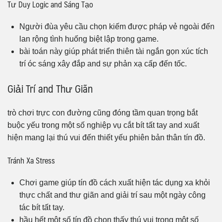
Tư Duy Logic and Sáng Tạo
Người đùa yêu cầu chọn kiếm được pháp vẻ ngoài đến
lan rộng tình huống biệt lập trong game.
bài toán này giúp phát triển thiên tài ngắn gọn xúc tích
trí óc sáng xây đắp and sự phản xạ cấp đến tốc.
Giải Trí and Thư Giãn
trò chơi trực con đường cũng đóng tầm quan trọng bắt
buộc yếu trong một số nghiệp vụ cắt bít tất tay and xuất
hiện mang lại thú vui đến thiết yếu phiên bản thân tín đồ.
Tránh Xa Stress
Chơi game giúp tín đồ cách xuất hiện tác dụng xa khỏi
thực chất and thư giãn and giải trí sau một ngày công
tác bít tất tay.
hầu hết một số tín đồ chọn thấy thú vui trong một số