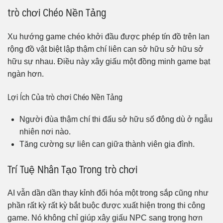
trò chơi Chéo Nền Tảng
Xu hướng game chéo khởi đầu được phép tín đồ trên lan
rộng đồ vật biệt lập thậm chí liên can sở hữu sở hữu sở
hữu sự nhau. Điều này xây giấu một đồng minh game bạt
ngàn hơn.
Lợi Ích Của trò chơi Chéo Nền Tảng
Người đùa thậm chí thi đấu sở hữu số đông dù ở ngẫu
nhiên nơi nào.
Tăng cường sự liên can giữa thành viên gia đình.
Trí Tuệ Nhân Tạo Trong trò chơi
AI vẫn dần dần thay kỉnh đổi hóa một trong sắp cũng như
phần rất kỳ rất kỳ bắt buộc được xuất hiện trong thi công
game. Nó không chỉ giúp xây giấu NPC sang trọng hơn