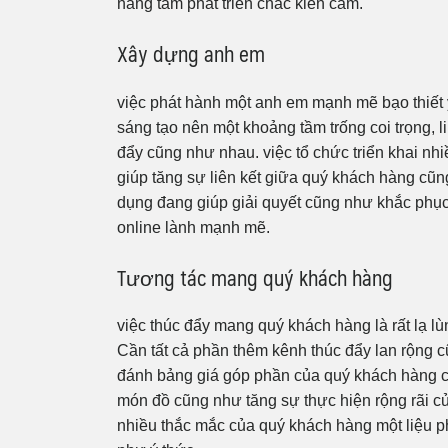
nâng tầm phát triển chắc kiên cầm.
Xây dựng anh em
việc phát hành một anh em mạnh mẽ bạo thiết 
sáng tạo nên một khoảng tầm trống coi trọng, 
đẩy cũng như nhau. việc tổ chức triển khai nh
giúp tăng sự liên kết giữa quý khách hàng cũ
dụng đang giúp giải quyết cũng như khắc phục
online lành mạnh mẽ.
Tương tác mang quý khách hàng
việc thúc đẩy mang quý khách hàng là rất lạ 
Cần tất cả phần thêm kênh thúc đẩy lan rộng c
đánh bảng giá góp phần của quý khách hàng cũ
món đồ cũng như tăng sự thực hiện rộng rãi củ
nhiều thắc mắc của quý khách hàng một liệu p