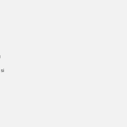
g
 si