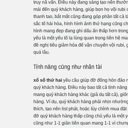
truy nã vấn. Điều này đang sáng tạo nên thư
mái đến quý khách hàng, giúp bọn họ vội rubi
thanh tao, bắt mắt cũng đang góp phần tất cả 
sắc tố hài hòa, hình hình ảnh thứ hạng cũng ch
hình mang đẹp đang ghi dấu ấn thấp hơn trong
yếu là một yếu tố lạ lùng quan trọng liên hệ 
đề nghị tiêu giảm hóa để vận chuyển vội rubi,
quá lâu.
Tính năng cũng như nhân tài
xổ số thứ hai
yêu cầu giúp đỡ đông hòn đảo nh
quý khách hàng. Điều này bao tất cả tính năng
mang quý khách hàng khác (giả dụ tất cả), gi
hàng. Ví dụ, quý khách hàng phải nhịn nhườn
thích, tạo nên list phát, hoặc tùy chỉnh mua đ
đỡ quý khách hàng thấp cũng chủ yếu là một y
cũng như 1-1 giản liên quan mang 1-1 vì chưn