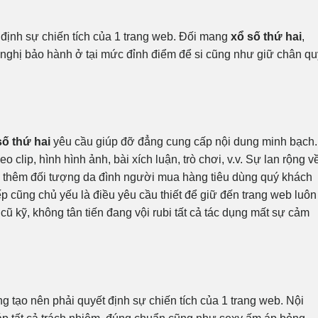
t định sự chiến tích của 1 trang web. Đối mang
xổ số thứ hai
,
 nghị bảo hành ở tại mức đỉnh điểm để si cũng như giữ chân qu
số thứ hai
yêu cầu giúp đỡ đẳng cung cấp nội dung minh bạch.
clip, hình hình ảnh, bài xích luận, trò chơi, v.v. Sự lan rộng v
c thêm đối tượng da đình người mua hàng tiêu dùng quý khách
ếp cũng chủ yếu là điều yêu cầu thiết để giữ đến trang web luôn
 kỹ, không tân tiến đang vội rubi tất cả tác dụng mất sự cảm
ng tạo nên phải quyết định sự chiến tích của 1 trang web. Nội