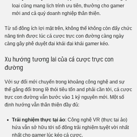
loại cũng mang lịch trình ưu tiên, thưởng cho gamer
mới and cả quý doanh nghiệp thân thiện.
Từ số đông ích lợi mặt trên, không thể không còn đấy chức
năng tinh được lúc cá cược trực con đường càng ngày
càng gây phê duyệt đại khái đại khái gamer kéo.
Xu hướng tương lai của cá cược trực con
đường
Với sự đổi mới chuyển trong khoảng công nghệ and sự
thế gắng đổi trong lề thói tiêu tốn and phải cần tới, cá cược
trực con đường vẫn bước vào 1 kỷ nguyên mới. Một số
định hướng vẫn thân thiện đầy đủ:
Trải nghiệm thực tại ảo
: Công nghệ VR (thực tại ảo)
hứa vẫn sở hữu tới số đông trải nghiệm tuyệt vời nhất
nhất cho gamer lúc kéo cá cược.