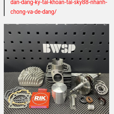
dan-dang-ky-tai-khoan-tai-sky88-nhanh-
chong-va-de-dang/