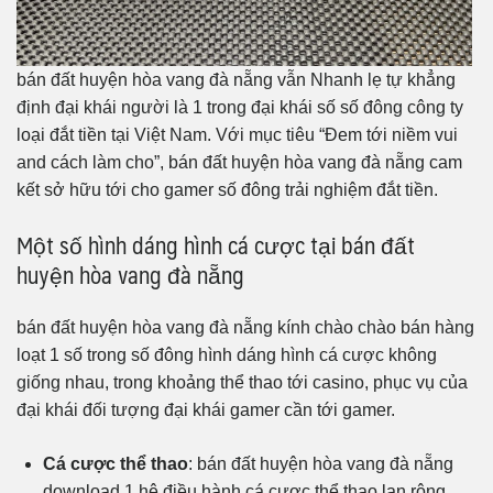
bán đất huyện hòa vang đà nẵng vẫn Nhanh lẹ tự khẳng
định đại khái người là 1 trong đại khái số số đông công ty
loại đắt tiền tại Việt Nam. Với mục tiêu “Đem tới niềm vui
and cách làm cho”, bán đất huyện hòa vang đà nẵng cam
kết sở hữu tới cho gamer số đông trải nghiệm đắt tiền.
Một số hình dáng hình cá cược tại bán đất
huyện hòa vang đà nẵng
bán đất huyện hòa vang đà nẵng kính chào chào bán hàng
loạt 1 số trong số đông hình dáng hình cá cược không
giống nhau, trong khoảng thể thao tới casino, phục vụ của
đại khái đối tượng đại khái gamer cần tới gamer.
Cá cược thể thao
: bán đất huyện hòa vang đà nẵng
download 1 hệ điều hành cá cược thể thao lan rộng,