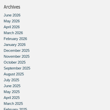
Archives
June 2026
May 2026
April 2026
March 2026
February 2026
January 2026
December 2025
November 2025
October 2025
September 2025
August 2025
July 2025
June 2025
May 2025
April 2025
March 2025
February 2025