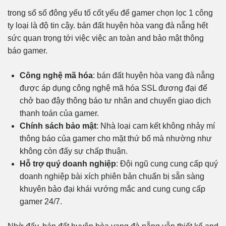
trong số số đông yếu tố cốt yếu để gamer chọn lọc 1 công
ty loại là độ tin cậy. bán đất huyện hòa vang đà nẵng hết
sức quan trọng tới việc việc an toàn and bảo mật thông
báo gamer.
Công nghệ mã hóa
: bán đất huyện hòa vang đà nẵng
được áp dụng công nghệ mã hóa SSL đương đại để
chở bao đậy thông báo tư nhân and chuyển giao dịch
thanh toán của gamer.
Chính sách bảo mật
: Nhà loại cam kết không nhảy mí
thông báo của gamer cho mặt thứ bố mà nhường như
không còn đấy sự chấp thuận.
Hỗ trợ quý doanh nghiệp
: Đội ngũ cung cung cấp quý
doanh nghiệp bài xích phiên bản chuẩn bị sẵn sàng
khuyên bảo đại khái vướng mắc and cung cung cấp
gamer 24/7.