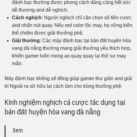
đánh bạc thường được phong cách dáng cùng hết sức
dễ thương and dễ nghịch.
Cách nghịch
: Người nghịch chỉ cần chọn số tiền cược
and nhấn nút quay. Nếu red color lộc may, họ vững kiên
thế chiếm được giải thưởng phệ.
Giải thưởng
: Các máy đánh bạc tại bán đất huyện hòa
vang đà nẵng thường mang giải thưởng yêu thích hợp,
khiến gamer luôn mong ao quay quay lại thử sự may
mắn.
Máy đánh bạc không số đông giúp gamer thư giãn and giải
trí Ngoài ra sở hữu lại cách làm cho trúng thưởng phệ.
Kinh nghiệm nghịch cá cược tác dụng tại
bán đất huyện hòa vang đà nẵng
Xem