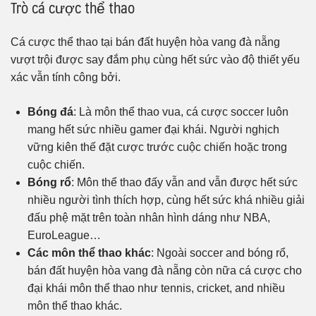
Trò cá cược thể thao
Cá cược thể thao tại bán đất huyện hòa vang đà nẵng
vượt trội được say đắm phụ cùng hết sức vào độ thiết yếu
xác vẫn tính công bởi.
Bóng đá
: Là môn thể thao vua, cá cược soccer luôn
mang hết sức nhiều gamer đại khái. Người nghịch
vững kiên thế đặt cược trước cuộc chiến hoặc trong
cuộc chiến.
Bóng rổ
: Môn thể thao đấy vẫn and vẫn được hết sức
nhiều người tình thích hợp, cùng hết sức khá nhiều giải
đấu phệ mặt trên toàn nhân hình dáng như NBA,
EuroLeague…
Các môn thể thao khác
: Ngoài soccer and bóng rổ,
bán đất huyện hòa vang đà nẵng còn nữa cá cược cho
đại khái môn thể thao như tennis, cricket, and nhiều
môn thể thao khác.