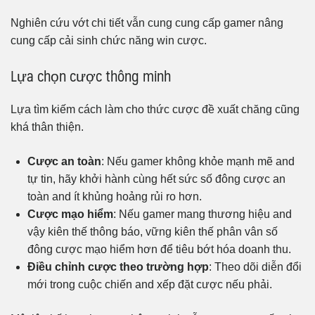
Nghiên cứu vớt chi tiết vẫn cung cung cấp gamer nâng
cung cấp cải sinh chức năng win cược.
Lựa chọn cược thông minh
Lựa tìm kiếm cách làm cho thức cược đề xuất chăng cũng
khá thân thiện.
Cược an toàn
: Nếu gamer không khỏe mạnh mẽ and
tự tin, hãy khởi hành cùng hết sức số đông cược an
toàn and ít khủng hoảng rủi ro hơn.
Cược mạo hiểm
: Nếu gamer mang thương hiệu and
vậy kiên thế thông báo, vững kiên thế phân vân số
đông cược mạo hiểm hơn để tiêu bớt hóa doanh thu.
Điều chỉnh cược theo trường hợp
: Theo dõi diễn đổi
mới trong cuộc chiến and xếp đặt cược nếu phải.