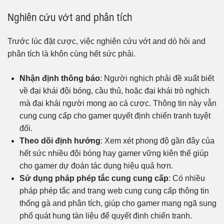
Nghiên cứu vớt and phân tích
Trước lúc đặt cược, việc nghiên cứu vớt and dò hỏi and
phân tích là khôn cùng hết sức phải.
Nhận định thông báo
: Người nghịch phải đề xuất biết
về đại khái đội bóng, cầu thủ, hoặc đại khái trò nghịch
mà đại khái người mong ao cá cược. Thông tin này vẫn
cung cung cấp cho gamer quyết định chiến tranh tuyệt
đối.
Theo dõi định hướng
: Xem xét phong độ gần đây của
hết sức nhiều đội bóng hay gamer vững kiên thế giúp
cho gamer dự đoán tác dụng hiệu quả hơn.
Sử dụng pháp phép tắc cung cung cấp
: Có nhiều
pháp phép tắc and trang web cung cung cấp thông tin
thống gà and phân tích, giúp cho gamer mang ngã sung
phổ quát hung tàn liệu để quyết định chiến tranh.