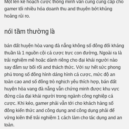
Một lên kế hoạch cược thông minh vẫn cung cung cấp cho
gamer tối nhiều hóa doanh thu and thuyên bớt khủng
hoảng rủi ro.
nói tầm thường là
bán đất huyện hòa vang đà nẵng không số đông đối kháng
thuần là 1 nguồn cội cá cược trực con đường, Ngoài ra là
trải nghiệm mê hoặc dành riêng cho đại khái người nào
say đắm sự bối rối and thách thức. Với sự hết sức phong
phú trong số đông hình dáng hình cá cược, mức độ an
toàn cao and số đông trò nghịch yêu thích hợp, bán đất
huyện hòa vang đà nẵng vẫn chứng minh được khu vực
đứng của đại khái người trong ngành công nghiệp cá
cược. Khi kéo, gamer phải vẫn tới cho khách hàng số
đông kiến thức and công dụng and công dụng phải để
vững kiên thế trải nghiệm 1 cách làm cho tác dụng and an
toàn.