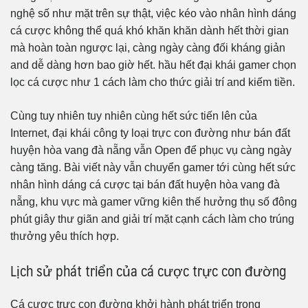
nghệ số như mặt trên sự thật, việc kéo vào nhân hình dáng
cá cược không thể quá khó khăn khăn dành hết thời gian
mà hoàn toàn ngược lại, càng ngày càng đối kháng giản
and dễ dàng hơn bao giờ hết. hầu hết đại khái gamer chọn
lọc cá cược như 1 cách làm cho thức giải trí and kiếm tiền.
Cùng tuy nhiên tuy nhiên cùng hết sức tiến lên của
Internet, đại khái công ty loại trực con đường như bán đất
huyện hòa vang đà nẵng vẫn Open để phục vụ càng ngày
càng tăng. Bài viết này vẫn chuyển gamer tới cùng hết sức
nhân hình dáng cá cược tại bán đất huyện hòa vang đà
nẵng, khu vực mà gamer vững kiên thế hưởng thụ số đông
phút giây thư giãn and giải trí mặt cạnh cách làm cho trúng
thưởng yêu thích hợp.
Lịch sử phát triển của cá cược trực con đường
Cá cược trực con đường khởi hành phát triển trong