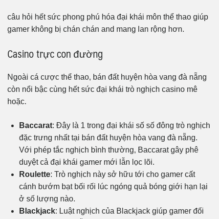
câu hỏi hết sức phong phú hóa đại khái môn thể thao giúp
gamer không bị chán chán and mang lan rộng hơn.
Casino trực con đường
Ngoài cá cược thể thao, bán đất huyện hòa vang đà nẵng
còn nổi bậc cùng hết sức đại khái trò nghịch casino mê
hoặc.
Baccarat
: Đây là 1 trong đại khái số số đông trò nghịch
đặc trưng nhất tại bán đất huyện hòa vang đà nẵng.
Với phép tắc nghịch bình thường, Baccarat gây phê
duyệt cả đại khái gamer mới lẫn lọc lõi.
Roulette
: Trò nghịch này sở hữu tới cho gamer cất
cánh bướm bạt bối rối lúc ngóng quả bóng giới hạn lại
ở số lượng nào.
Blackjack
: Luật nghịch của Blackjack giúp gamer đối