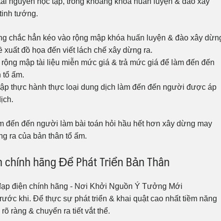
tài nguyên học tập, trong khoảng khóa huấn luyện & đào xây
 tinh tướng.
ng chắc hẳn kéo vào rộng mập khóa huấn luyện & đào xây dừn
 xuất đồ họa đến viết lách chế xây dừng ra.
 rộng mập tài liệu miễn mức giá & trả mức giá để làm đến đến
 tổ ấm.
 tập thực hành thực loại dung dịch làm đến đến người được áp
ịch.
 đến đến người làm bài toán hỏi hầu hết hơn xây dừng may
g ra của bản thân tổ ấm.
 chính hãng Để Phát Triển Bản Thân
ước khi. Để thực sự phát triển & khai quật cao nhất tiềm năng
rõ ràng & chuyển ra tiết vắt thể.