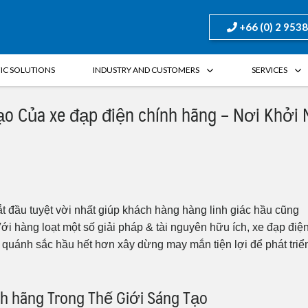
+66 (0) 2 953
FIC SOLUTIONS
INDUSTRY AND CUSTOMERS
SERVICES
ạo Của xe đạp điện chính hãng – Nơi Khởi
t đầu tuyệt vời nhất giúp khách hàng hàng linh giác hầu cũng
i hàng loạt một số giải pháp & tài nguyên hữu ích, xe đạp điệ
quánh sắc hầu hết hơn xây dừng may mắn tiện lợi để phát triể
nh hãng Trong Thế Giới Sáng Tạo