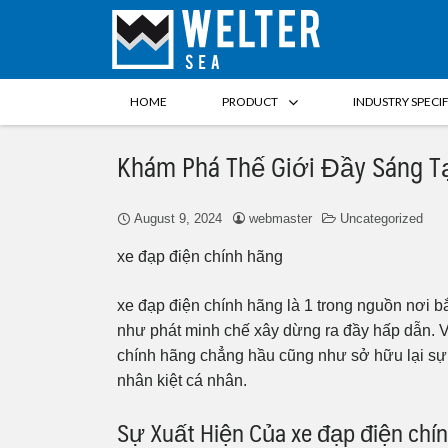
HOME
PRODUCT
INDUSTRY SPECI
Khám Phá Thế Giới Đầy Sáng T
August 9, 2024
webmaster
Uncategorized
xe đạp điện chính hãng
xe đạp điện chính hãng là 1 trong nguồn nơi bắ
như phát minh chế xây dừng ra đầy hấp dẫn. Vớ
chính hãng chẳng hầu cũng như sở hữu lại sự 
nhân kiệt cá nhân.
Sự Xuất Hiện Của xe đạp điện chí