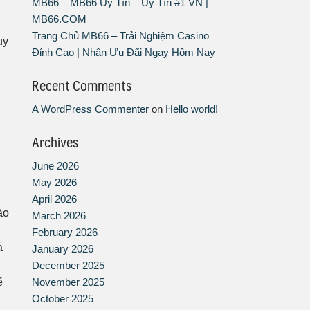
MB66 – MB66 Uy Tín – Uy Tín #1 VN |
MB66.COM
Trang Chủ MB66 – Trải Nghiệm Casino
uy
Đỉnh Cao | Nhận Ưu Đãi Ngay Hôm Nay
Recent Comments
A WordPress Commenter
on
Hello world!
Archives
g
June 2026
May 2026
April 2026
ào
March 2026
February 2026
a
January 2026
December 2025
ế
November 2025
October 2025