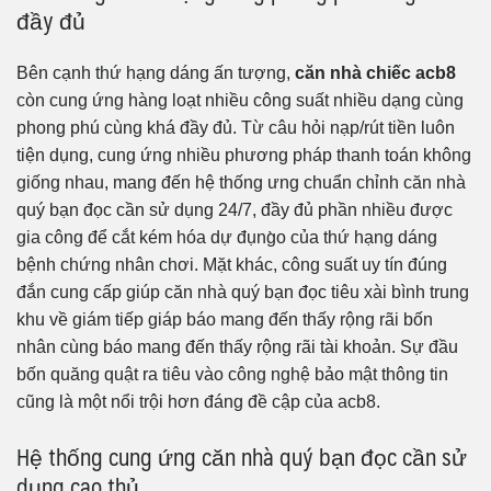
đầy đủ
Bên cạnh thứ hạng dáng ấn tượng,
căn nhà chiếc acb8
còn cung ứng hàng loạt nhiều công suất nhiều dạng cùng
phong phú cùng khá đầy đủ. Từ câu hỏi nạp/rút tiền luôn
tiện dụng, cung ứng nhiều phương pháp thanh toán không
giống nhau, mang đến hệ thống ưng chuẩn chỉnh căn nhà
quý bạn đọc cần sử dụng 24/7, đầy đủ phần nhiều được
gia công để cắt kém hóa dự đụng̀o của thứ hạng dáng
bệnh chứng nhân chơi. Mặt khác, công suất uy tín đúng
đắn cung cấp giúp căn nhà quý bạn đọc tiêu xài bình trung
khu về giám tiếp giáp báo mang đến thấy rộng rãi bốn
nhân cùng báo mang đến thấy rộng rãi tài khoản. Sự đầu
bốn quăng quật ra tiêu vào công nghệ bảo mật thông tin
cũng là một nổi trội hơn đáng đề cập của acb8.
Hệ thống cung ứng căn nhà quý bạn đọc cần sử
dụng cao thủ