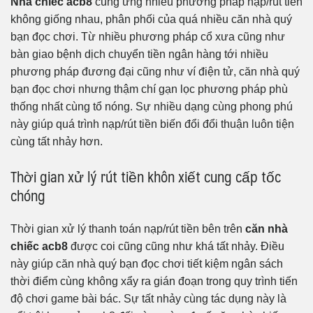
Nhà chiếc acb8
cung ứng nhiều phương pháp nạp/rút tiền
không giống nhau, phân phối của quá nhiều căn nhà quý
bạn đọc chơi. Từ nhiều phương pháp cổ xưa cũng như
bàn giao bệnh dịch chuyển tiền ngân hàng tới nhiều
phương pháp đương đại cũng như ví điện tử, căn nhà quý
bạn đọc chơi nhưng thậm chí gạn lọc phương pháp phù
thống nhất cùng tổ nóng. Sự nhiều dạng cùng phong phú
này giúp quá trình nạp/rút tiền biến đổi đổi thuận luôn tiện
cùng tất nhảy hơn.
Thời gian xử lý rút tiền khôn xiết cung cấp tốc
chóng
Thời gian xử lý thanh toán nạp/rút tiền bên trên
căn nhà
chiếc acb8
được coi cũng cũng như khá tất nhảy. Điều
này giúp căn nhà quý bạn đọc chơi tiết kiệm ngân sách
thời điểm cùng không xẩy ra gián đoạn trong quy trình tiến
độ chơi game bài bác. Sự tất nhảy cùng tác dụng này là