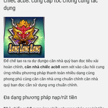
chiếc acb8: cung cấp tốc chóng cùng tác
dụng
Để chế tạo ra ra dự đụng̀o căn nhà quý bạn đọc tiêu xài
hoàn chỉnh,
căn nhà chiếc acb8
xem xét vào câu hỏi cung
ứng nhiều phương pháp thanh toán nhiều dạng cùng
phong phú cùng căn căn nhà ưng chuẩn chỉnh căn nhà
quý bạn đọc cần sử dụng ưng chuẩn chỉnh.
Đa dạng phương pháp nạp/rút tiền