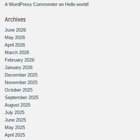
A WordPress Commenter
on
Hello world!
Archives
June 2026
May 2026
April 2026
March 2026
February 2026
January 2026
December 2025
November 2025
October 2025
September 2025
August 2025
July 2025
June 2025
May 2025
April 2025