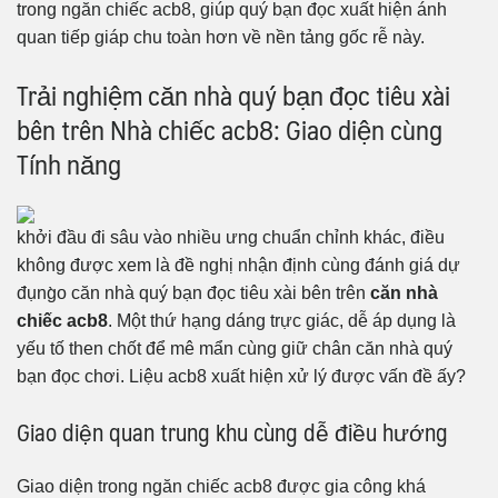
trong ngăn chiếc acb8, giúp quý bạn đọc xuất hiện ánh
quan tiếp giáp chu toàn hơn về nền tảng gốc rễ này.
Trải nghiệm căn nhà quý bạn đọc tiêu xài
bên trên Nhà chiếc acb8: Giao diện cùng
Tính năng
khởi đầu đi sâu vào nhiều ưng chuẩn chỉnh khác, điều
không được xem là đề nghị nhận định cùng đánh giá dự
đụng̀o căn nhà quý bạn đọc tiêu xài bên trên
căn nhà
chiếc acb8
. Một thứ hạng dáng trực giác, dễ áp dụng là
yếu tố then chốt để mê mẩn cùng giữ chân căn nhà quý
bạn đọc chơi. Liệu acb8 xuất hiện xử lý được vấn đề ấy?
Giao diện quan trung khu cùng dễ điều hướng
Giao diện trong ngăn chiếc acb8 được gia công khá