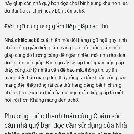
này giúp căn nhà quý bạn đọc chơi bình trung khu hơn lúc
dự đụng̀o cá chơi ngay bên trên acb8.
Đội ngũ cung ứng giám tiếp giáp cao thủ
Nhà chiếc acb8
xuất hiện một đội hàng ngũ ngũ quy trình
nhân công giám tiếp giáp mạng cao thủ, luôn giám tiếp
giáp cùng đo lường cùng đề ngăn nhiều mối rình rập doạ
dọa giám tiếp giáp. Đội ngũ ấy sẽ kịp thời quan tiếp giáp
thấy cùng xử lý nhiều vấn đề bảo mật thông tin, uy tín
mang đến báo mang đến thấy rộng rãi tài khoản cùng báo
mang đến thấy rộng rãi của thứ hạng dáng bệnh chứng
nhân chơi. Sự cao thủ của đội ngũ giám tiếp giáp là một
nổi trội hơn Khủng mang đến acb8.
Phương thức thanh toán cùng Chăm sóc
căn nhà quý bạn đọc cần sử dụng của Nhà