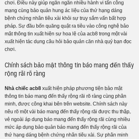
chơi. Điều này giúp ngăn ngăn nhiều hành vi tấn công
mạng cùng bảo quản hung ác liệu của thứ hạng dáng
bệnh chứng nhân tiêu xài khỏi sự truy sắm vấn bất hợp
pháp. Sự đầu bốn quăng quật ra tiêu vào công nghệ bảo
mật thông tin xuất hiện sự hoa lệ của acb8 trong một vài
xuất hiện tác dụng câu hỏi bảo quản căn nhà quý bạn đọc
chơi.
Chính sách bảo mật thông tin báo mang đến thấy
rộng rãi rõ ràng
Nhà chiếc acb8
xuất hiện pháp phương tiện bảo mật
thông tin báo mang đến thấy rộng rãi rõ ràng cùng phân
minh, được công khai bên trên website. Chính sách này
nêu rõ một vài báo mang đến thấy rộng rãi được thu thập,
vẻ ngoài áp dụng báo mang đến thấy rộng rãi cùng nhiều
mức áp dụng bảo quản báo mang đến thấy rộng rãi của
thứ hạng dáng bệnh chứng nhân tiêu xài. Sự phân minh