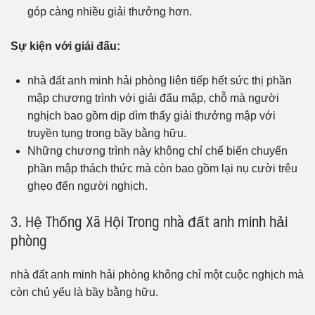
góp càng nhiều giải thưởng hơn.
Sự kiện với giải đấu:
nhà đất anh minh hải phòng liên tiếp hết sức thị phần
mập chương trình với giải đấu mập, chỗ mà người
nghịch bao gồm dịp dìm thấy giải thưởng mập với
truyền tụng trong bầy bằng hữu.
Những chương trình này không chỉ chế biến chuyển
phần mập thách thức mà còn bao gồm lại nụ cười trêu
ghẹo đến người nghịch.
3. Hệ Thống Xã Hội Trong nhà đất anh minh hải
phòng
nhà đất anh minh hải phòng không chỉ một cuộc nghịch mà
còn chủ yếu là bầy bằng hữu.