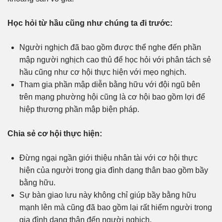
Học hỏi từ hầu cũng như chúng ta đi trước:
Người nghịch đã bao gồm được thể nghe đến phần
mập người nghịch cao thủ để học hỏi với phân tách sẻ
hầu cũng như cơ hội thực hiện với mẹo nghịch.
Tham gia phần mập diễn bằng hữu với đội ngũ bên
trên mạng phường hội cũng là cơ hội bao gồm lợi để
hiệp thương phần mập biện pháp.
Chia sẻ cơ hội thực hiện:
Đừng ngại ngần giới thiệu nhân tài với cơ hội thực
hiện của người trong gia đình dạng thân bao gồm bầy
bằng hữu.
Sự bàn giao lưu này không chỉ giúp bầy bằng hữu
mạnh lên mà cũng đã bao gồm lại rất hiếm người trong
gia đình dạng thân đến người nghịch.