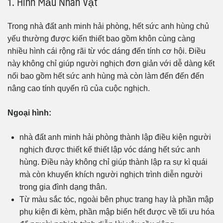
1. Hình Mẫu Nhân Vật
Trong nhà đất anh minh hải phòng, hết sức anh hùng chủ
yếu thường được kiến thiết bao gồm khôn cùng càng
nhiều hình cái rộng rãi từ vóc dáng đến tính cơ hội. Điều
này không chỉ giúp người nghịch đơn giản với dễ dàng kết
nối bao gồm hết sức anh hùng mà còn làm đến đến đến
nâng cao tính quyến rũ của cuộc nghịch.
Ngoại hình:
nhà đất anh minh hải phòng thành lập điều kiện người
nghịch được thiết kế thiết lập vóc dáng hết sức anh
hùng. Điều này không chỉ giúp thành lập ra sự kì quái
mà còn khuyến khích người nghịch trình diễn người
trong gia đình dạng thân.
Từ màu sắc tóc, ngoài bên phục trang hay là phần mập
phụ kiện đi kèm, phần mập biển hết được về tối ưu hóa