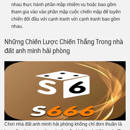
nhau thực hành phần mập nhiệm vụ hoặc bao gồm
tham gia vào vào phần mập cuộc chiến mập để tuyên
chiến đối đầu với cạnh tranh với cạnh tranh bao gồm
nhau.
Những Chiến Lược Chiến Thắng Trong nhà
đất anh minh hải phòng
Chơi nhà đất anh minh hải phòng không chỉ đơn thuần là