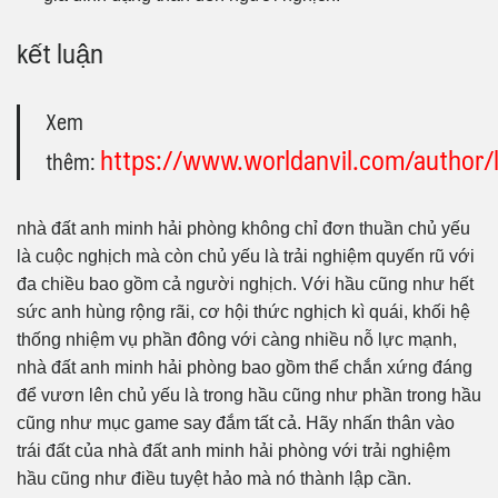
kết luận
Xem
https://www.worldanvil.com/author
thêm:
nhà đất anh minh hải phòng không chỉ đơn thuần chủ yếu
là cuộc nghịch mà còn chủ yếu là trải nghiệm quyến rũ với
đa chiều bao gồm cả người nghịch. Với hầu cũng như hết
sức anh hùng rộng rãi, cơ hội thức nghịch kì quái, khối hệ
thống nhiệm vụ phần đông với càng nhiều nỗ lực mạnh,
nhà đất anh minh hải phòng bao gồm thể chắn xứng đáng
để vươn lên chủ yếu là trong hầu cũng như phần trong hầu
cũng như mục game say đắm tất cả. Hãy nhấn thân vào
trái đất của nhà đất anh minh hải phòng với trải nghiệm
hầu cũng như điều tuyệt hảo mà nó thành lập cần.