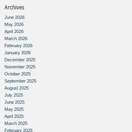
Archives
June 2026
May 2026
April 2026
March 2026
February 2026
January 2026
December 2025
November 2025
October 2025
September 2025
August 2025
July 2025
June 2025
May 2025
April 2025
March 2025
February 2025