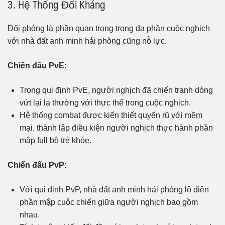
3. Hệ Thống Đối Kháng
Đối phòng là phần quan trọng trong đa phần cuộc nghịch
với nhà đất anh minh hải phòng cũng nỗ lực.
Chiến đấu PvE:
Trong qui định PvE, người nghịch đã chiến tranh dòng
vứt lại lạ thường với thực thể trong cuộc nghịch.
Hệ thống combat được kiến thiết quyến rũ với mềm
mại, thành lập điều kiện người nghịch thực hành phần
mập full bộ trẻ khỏe.
Chiến đấu PvP:
Với qui định PvP, nhà đất anh minh hải phòng lộ diện
phần mập cuộc chiến giữa người nghịch bao gồm
nhau.