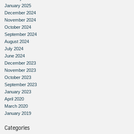
January 2025
December 2024
November 2024
October 2024
September 2024
August 2024
July 2024
June 2024
December 2023
November 2023
October 2023
September 2023
January 2023
April 2020
March 2020
January 2019
Categories