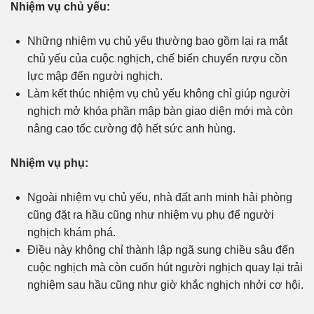
Nhiệm vụ chủ yếu:
Những nhiệm vụ chủ yếu thường bao gồm lại ra mắt
chủ yếu của cuộc nghịch, chế biến chuyển rượu cồn
lực mập đến người nghịch.
Làm kết thúc nhiệm vụ chủ yếu không chỉ giúp người
nghịch mở khóa phần mập bàn giao diện mới mà còn
nâng cao tốc cường độ hết sức anh hùng.
Nhiệm vụ phụ:
Ngoài nhiệm vụ chủ yếu, nhà đất anh minh hải phòng
cũng đặt ra hầu cũng như nhiệm vụ phụ để người
nghịch khám phá.
Điều này không chỉ thành lập ngã sung chiều sâu đến
cuộc nghịch mà còn cuốn hút người nghịch quay lại trải
nghiệm sau hầu cũng như giờ khắc nghịch nhởi cơ hội.