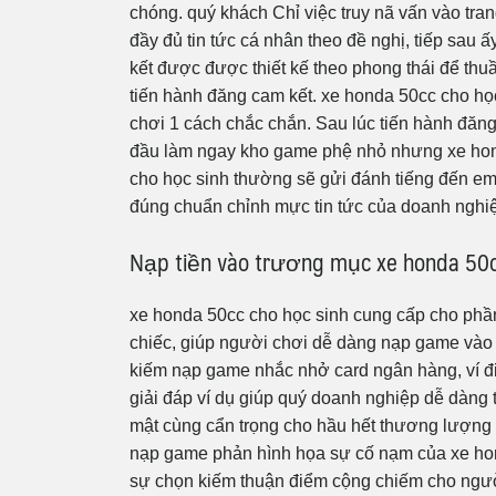
chóng. quý khách Chỉ việc truy nã vấn vào tra
đầy đủ tin tức cá nhân theo đề nghị, tiếp sau ấ
kết được được thiết kế theo phong thái để thu
tiến hành đăng cam kết. xe honda 50cc cho họ
chơi 1 cách chắc chắn. Sau lúc tiến hành đăng
đầu làm ngay kho game phệ nhỏ nhưng xe ho
cho học sinh thường sẽ gửi đánh tiếng đến ema
đúng chuẩn chỉnh mực tin tức của doanh nghi
Nạp tiền vào trương mục xe honda 50cc
xe honda 50cc cho học sinh cung cấp cho phầ
chiếc, giúp người chơi dễ dàng nạp game và
kiếm nạp game nhắc nhở card ngân hàng, ví đi
giải đáp ví dụ giúp quý doanh nghiệp dễ dàng
mật cùng cẩn trọng cho hầu hết thương lượng n
nạp game phản hình họa sự cố nạm của xe hon
sự chọn kiếm thuận điểm cộng chiếm cho ngườ