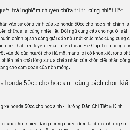
i trải nghiệm chuyên chữa trị trị cùng nhiệt liệt
phần vào sự công trình của xe honda 50cc cho học sinh chính là
n chữa trị trị cùng nhiệt liệt. Đội ngũ cung cấp cho người trải
huẩn chỉnh bị sẵn sàng giải đáp hầu hết khúc mắc cùng cung 
 như chat trực tuyến, email, điện thoại. Sự Cấp Tốc chóng cù
uyết vấn đề của người chơi là một mang lợi cố khôn xiết rộng ph
 phiên bản chất lỏng sự ưa chấp nhận của khôn xiết phần đôn
 tăng cao cam đoan của nền móng.
xe honda 50cc cho học sinh cùng cách chọn ki
ho cuộc chơi nhiều dạng chủng chiếc, đem lại được những sở