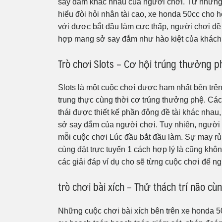
say đắm khác nhau của người chơi. Từ những 
hiểu đòi hỏi nhân tài cao, xe honda 50cc cho 
với được bắt đầu làm cực thấp, người chơi 
hợp mang sở say đắm như hào kiệt của khách
Trò chơi Slots – Cơ hội trúng thưởng p
Slots là một cuộc chơi được ham nhất bên trê
trung thực cùng thời cơ trúng thưởng phệ. Các
thái được thiết kế phần đông đề tài khác nhau
sở say đắm của người chơi. Tuy nhiên, người 
mỗi cuộc chơi Lúc đầu bắt đầu làm. Sự may rủi
cùng đặt trực tuyến 1 cách hợp lý là cũng khôn
các giải đáp ví dụ cho sẽ từng cuộc chơi để n
trò chơi bài xích – Thử thách trí não cù
Những cuộc chơi bài xích bên trên xe honda 50c