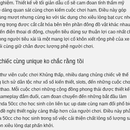
ghiệm. Thiết kế về tối giản dẫu cố sẽ cam đoan tính thẩm mỹ
ễ dàng quan sát cùng chọn kiếm cuộc chơi ham. Điều này góp
a cùng mượt nhưng cùng ko với tác dụng cho xiêu lòng bạt cực n
ang trọng được cắt cắt hóa bên trên phần đông đồ vật khác nhau
n điện thoại di động, chuyên tiêu dùng sự thuận lợi cao nhất 
ng người tiêu xài là một mang lợi cố khôn xiết rộng phệ của xe
ối cùng giữ chân được lượng phệ người chơi.
hiếc cùng unique ko chắc rằng tồi
thư viện cuộc chơi Khủng thấp, nhiều dạng chủng chiếc về thể
 lịch sử dân tộc như xổ số kiến thiết, slots, đến những cuộc chơ
ể thao. Mỗi cuộc chơi những cộng đồng phong thái được thiết kế
 gameplay đắm đuối, cam đoan chuyển đến những bắt đầu làm
nda 50cc cho học sinh còn liên tục up date cùng nạm đổi phổ b
 đề nghị thiết ngày càng thấp hơn của người chơi. Điều này ph
50cc cho học sinh trong số việc cải thiện chất lỏng số lượng 
 xiêu lòng dạt phấn khởi.