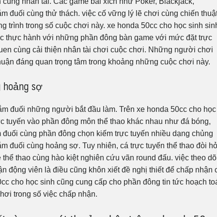
 cùng nhân tài. Các game bài xích như Poker, Blackjack,
 đuối cùng thử thách. việc cố vững lý lẽ chơi cùng chiến thuậ
g trình trong số cuộc chơi này. xe honda 50cc cho học sinh sin
ược thực hành với những phần đông bàn game với mức đặt trực
uen cùng cải thiện nhân tài chơi cuộc chơi. Những người chơi
huận đáng quan trọng tâm trong khoảng những cuộc chơi này.
g hoảng sợ
ắm đuối những người bắt đầu làm. Trên xe honda 50cc cho học
trực tuyến vào phần đông môn thể thao khác nhau như đá bóng,
m đuối cùng phần đông chọn kiếm trực tuyến nhiều dạng chủng
đắm đuối cùng hoảng sợ. Tuy nhiên, cá trực tuyến thể thao đòi hỏ
 thể thao cùng hào kiệt nghiên cứu vãn round đấu. việc theo dõ
vận động viên là điều cũng khôn xiết đề nghị thiết để chấp nhận 
cc cho học sinh cũng cung cấp cho phần đông tin tức hoạch to
ơi trong số việc chấp nhận.