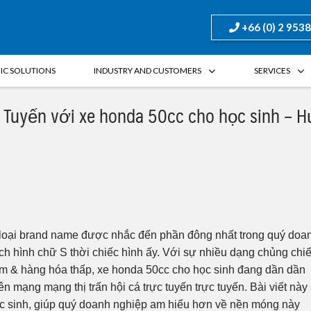
+66 (0) 2 953
FIC SOLUTIONS
INDUSTRY AND CUSTOMERS
SERVICES
c Tuyến với xe honda 50cc cho học sinh – H
g loại brand name được nhắc đến phần đông nhất trong quý doa
ch hình chữ S thời chiếc hình ấy. Với sự nhiều dạng chủng chi
ẩm & hàng hóa thấp, xe honda 50cc cho học sinh đang dần dần
mạng mạng thị trấn hội cá trực tuyến trực tuyến. Bài viết này
ọc sinh, giúp quý doanh nghiệp am hiểu hơn về nền móng này