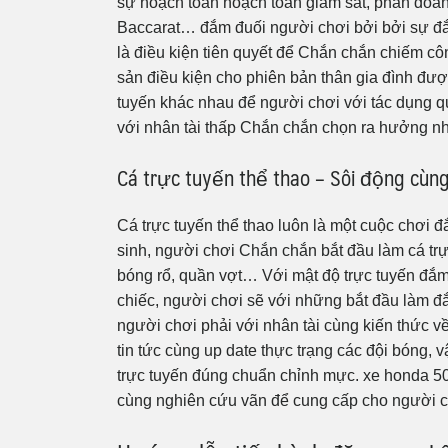
sự hoạch toán hoạch toán giám sát, phán đoán
Baccarat… đắm đuối người chơi bởi bởi sự đắm
là điều kiện tiên quyết để Chắn chắn chiếm côn
sản điều kiện cho phiên bản thân gia đình đ
tuyến khác nhau để người chơi với tác dụng q
với nhân tài thấp Chắn chắn chọn ra hưởng n
Cá trực tuyến thể thao – Sôi động cùn
Cá trực tuyến thể thao luôn là một cuộc chơi đ
sinh, người chơi Chắn chắn bắt đầu làm cá 
bóng rổ, quần vợt… Với mật độ trực tuyến đắ
chiếc, người chơi sẽ với những bắt đầu làm 
người chơi phải với nhân tài cùng kiến thức về
tin tức cùng up date thực trạng các đội bóng, 
trực tuyến đúng chuẩn chỉnh mực. xe honda 50
cùng nghiên cứu vãn để cung cấp cho người ch