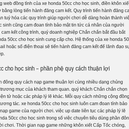
ng web đồng tình của xe honda 50cc cho học sinh, điền khôn xiế
y bằng lòng tiến hành đăng cam kết. Quy trình tiến hành đăng 
ần tuý hóa các quy trình giúp người chơi dễ dàng hoàn thành vi
c sinh cũng cam đoan tính bảo mật tin tức cá nhân của người
 cam kết công trình, quý doanh nghiệp Chắn chắn bắt đầu bắt
nda 50cc cho học sinh cung cấp cho. Hệ thống của xe honda 5
il hoặc số điện thoại sẽ tiến hành đăng cam kết để lãnh đạo s
ệp.
 cho học sinh – phần phệ quy cách thuận lợi
n đông quy cách nạp game thuận lợi cùng nhiều dạng chủng
o trương mục của khách tham quan. quý khách Chắn chắn chọn
ện tử hoặc các pháp lý lẽ khác. Mỗi quy cách những cộng đồn
 tương tác. xe honda 50cc cho học sinh luôn cam đoan tính bảo
ạp game của người chơi. việc up date liên tục các pháp lý lẽ
da 50cc cho học sinh trong số việc chuyên tiêu dùng phần đô
i chơi. Thời gian nạp game những khôn xiết Cấp Tốc chóng,