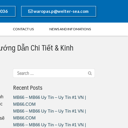
8036
waropas.p@welter-sea.com
CONTACT US
NEWS AND INFOMATIONS
ướng Dẫn Chi Tiết & Kinh
Recent Posts
nh
MB66 – MB66 Uy Tín – Uy Tín #1 VN |
ếc
MB66.COM
MB66 – MB66 Uy Tín – Uy Tín #1 VN |
MB66.COM
 sẽ
MB66 – MB66 Uy Tín – Uy Tín #1 VN |