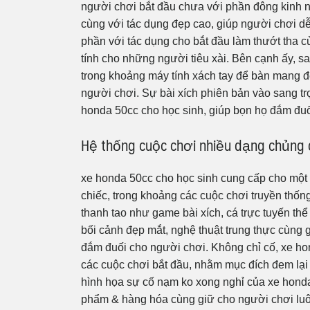
người chơi bắt đầu chưa với phần đông kinh n
cùng với tác dụng đẹp cao, giúp người chơi d
phần với tác dụng cho bắt đầu làm thướt th
tính cho những người tiêu xài. Bên cạnh ấy, s
trong khoảng máy tính xách tay để bàn mang đế
người chơi. Sự bài xích phiên bản vào sang trọ
honda 50cc cho học sinh, giúp bọn họ đắm đu
Hệ thống cuộc chơi nhiều dạng chủng c
xe honda 50cc cho học sinh cung cấp cho một 
chiếc, trong khoảng các cuộc chơi truyền thống
thanh tao như game bài xích, cá trực tuyến th
bối cảnh đẹp mắt, nghệ thuật trung thực cùng
đắm đuối cho người chơi. Không chỉ cố, xe ho
các cuộc chơi bắt đầu, nhằm mục đích đem lại
hình họa sự cố nạm ko xong nghỉ của xe honda 
phẩm & hàng hóa cùng giữ cho người chơi luôn