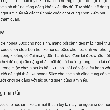
cuộc chơi thuần tuý dễ cố bắt đến những cuộc chơi cực nhọc
học sinh những cộng đồng khôn xiết đầy đủ. Tuy nhiên, để đang
đề nghị am hiểu về các thể chiếc cuộc chơi cùng chọn kiếm phù
 tham quan.
hệ
n xe honda 50cc cho học sinh, mang bối cảnh đẹp mắt, nghệ thu
 cuộc chơi slots bên trên xe honda 50cc cho học sinh với phon
, trong khoảng cổ đại mang đến thanh tao, đem lại được hầu hết
chơi đề nghị cân nặng nhắc mật độ trả thưởng cùng thiên tài c
 trong cuộc chơi slots ko hề tí xíu, bởi bởi cố việc điều hành vố
 xiết đề nghị thiết. xe honda 50cc cho học sinh cũng cung cấp 
gười chơi dễ dàng với tác dụng quen cùng am hiểu.
ng nhân tài
c cho học sinh ko chỉ mất thuần tuý là may rủi ngoài ra đòi hỏi