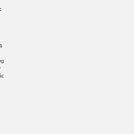
c
ã
ng
ự
ác