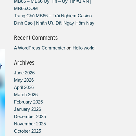
MB66 – MB66 Uy Tín – Uy Tín #1 VN |
MB66.COM
Trang Chủ MB66 – Trải Nghiệm Casino
Đỉnh Cao | Nhận Ưu Đãi Ngay Hôm Nay
Recent Comments
A WordPress Commenter
on
Hello world!
Archives
June 2026
May 2026
April 2026
March 2026
February 2026
January 2026
December 2025
November 2025
October 2025