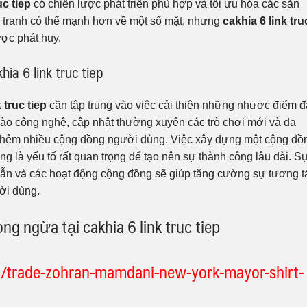
uc tiep
có chiến lược phát triển phù hợp và tối ưu hóa các sản
h tranh có thể mạnh hơn về một số mặt, nhưng
cakhia 6 link tru
ợc phát huy.
ia 6 link truc tiep
 truc tiep
cần tập trung vào việc cải thiện những nhược điểm đ
vào công nghệ, cập nhật thường xuyên các trò chơi mới và đa
út thêm nhiều cộng đồng người dùng. Việc xây dựng một cộng đồ
 là yếu tố rất quan trọng để tạo nên sự thành công lâu dài. S
dẫn và các hoạt động cộng đồng sẽ giúp tăng cường sự tương t
ời dùng.
 ngừa tại cakhia 6 link truc tiep
/trade-zohran-mamdani-new-york-mayor-shirt-