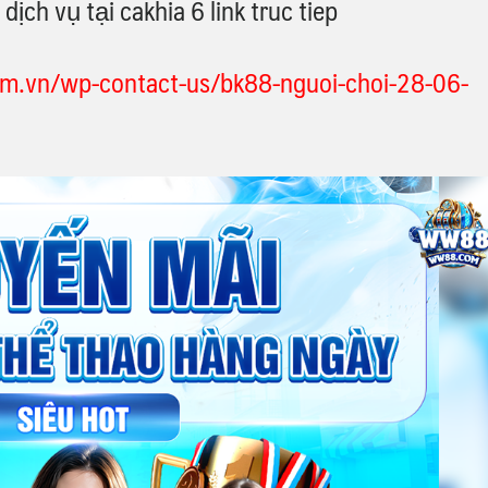
ch vụ tại cakhia 6 link truc tiep
m.vn/wp-contact-us/bk88-nguoi-choi-28-06-