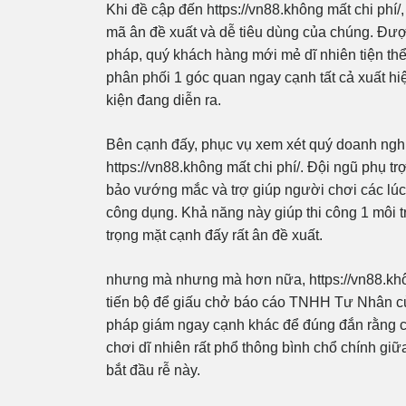
Khi đề cập đến https://vn88.không mất chi phí/
mã ân đề xuất và dễ tiêu dùng của chúng. Đượ
pháp, quý khách hàng mới mẻ dĩ nhiên tiện thể
phân phối 1 góc quan ngay cạnh tất cả xuất hi
kiện đang diễn ra.
Bên cạnh đấy, phục vụ xem xét quý doanh nghiệ
https://vn88.không mất chi phí/. Đội ngũ phụ t
bảo vướng mắc và trợ giúp người chơi các lú
công dụng. Khả năng này giúp thi công 1 môi 
trọng mặt cạnh đấy rất ân đề xuất.
nhưng mà nhưng mà hơn nữa, https://vn88.khôn
tiến bộ để giấu chở báo cáo TNHH Tư Nhân của
pháp giám ngay cạnh khác để đúng đắn rằng cá
chơi dĩ nhiên rất phổ thông bình chổ chính giữ
bắt đầu rễ này.