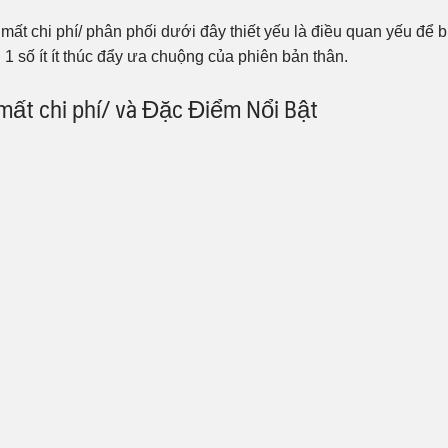
ất chi phí/ phân phối dưới đây thiết yếu là điều quan yếu để b
 1 số ít ít thúc đẩy ưa chuộng của phiên bản thân.
mất chi phí/ và Đặc Điểm Nổi Bật