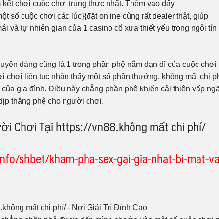
 kết chơi cuộc chơi trung thực nhất. Thêm vào đấy,
ột số cuộc chơi các lúc}{đặt online cùng rất dealer thật, giúp
 và tự nhiên gian của 1 casino cổ xưa thiết yếu trong ngôi tín
uyên dáng cũng là 1 trong phần phệ nắm dạn dĩ của cuộc chơi
ười chơi liên tục nhận thấy một số phần thưởng, không mất chi p
 của gia đình. Điều này chẳng phần phệ khiến cải thiện vấp ng
dịp thắng phệ cho người chơi.
i Chơi Tại https://vn88.không mất chi phí/
.info/shbet/kham-pha-sex-gai-gia-nhat-bi-mat-va