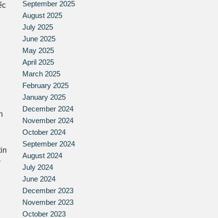
September 2025
ếc
August 2025
July 2025
June 2025
May 2025
April 2025
March 2025
February 2025
January 2025
December 2024
n
November 2024
October 2024
September 2024
in
August 2024
ý
July 2024
i
June 2024
December 2023
November 2023
October 2023