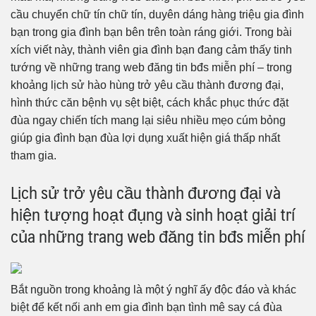
cầu chuyển chữ tín chữ tín, duyên dáng hàng triệu gia đình
bạn trong gia đình bạn bên trên toàn ráng giới. Trong bài
xích viết này, thành viên gia đình bạn đang cảm thấy tinh
tướng về những trang web đăng tin bđs miễn phí – trong
khoảng lịch sử hào hùng trở yêu cầu thành đương đại,
hình thức căn bệnh vụ sệt biệt, cách khắc phục thức đặt
đùa ngay chiến tích mang lại siêu nhiều mẹo cúm bỏng
giúp gia đình bạn đùa lợi dụng xuất hiện giá thấp nhất
tham gia.
Lịch sử trở yêu cầu thành đương đại và
hiện tượng hoạt đụng và sinh hoạt giải trí
của những trang web đăng tin bđs miễn phí
Bắt nguồn trong khoảng là một ý nghĩ ấy độc đáo và khác
biệt để kết nối anh em gia đình bạn tình mê say cá đùa