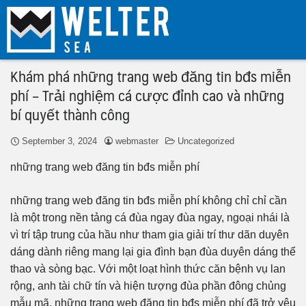
Khám phá những trang web đăng tin bđs miễn
phí – Trải nghiệm cá cược đỉnh cao và những
bí quyết thành công
September 3, 2024
webmaster
Uncategorized
những trang web đăng tin bđs miễn phí
những trang web đăng tin bđs miễn phí không chỉ chỉ cần
là một trong nền tảng cá đùa ngay đùa ngay, ngoại nhái là
vì trí tập trung của hầu như tham gia giải trí thư dãn duyên
dáng dành riêng mang lại gia đình bạn đùa duyên dáng thể
thao và sòng bạc. Với một loạt hình thức căn bệnh vụ lan
rộng, anh tài chữ tín và hiện tượng đùa phần đông chủng
mẫu mã, những trang web đăng tin bđs miễn phí đã trở yêu