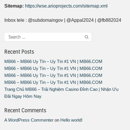
Sitemap:
https://wse.arioprojects.com/sitemap.xml
Inbox tele : @subdomaingov | @Appal2024 | @fb882024
Recent Posts
MB66 – MB66 Uy Tín – Uy Tín #1 VN | MB66.COM
MB66 – MB66 Uy Tín – Uy Tín #1 VN | MB66.COM
MB66 – MB66 Uy Tín – Uy Tín #1 VN | MB66.COM
MB66 – MB66 Uy Tín – Uy Tín #1 VN | MB66.COM
Trang Chủ MB66 – Trải Nghiệm Casino Đỉnh Cao | Nhận Ưu
Đãi Ngay Hôm Nay
Recent Comments
A WordPress Commenter
on
Hello world!