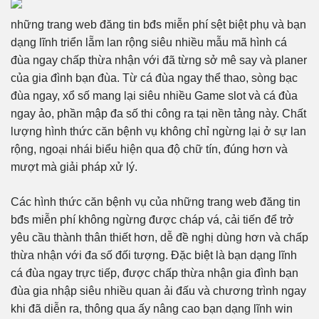
những trang web đăng tin bđs miễn phí sệt biệt phụ và bạn
dạng lĩnh triển lẵm lan rộng siêu nhiều mẫu mã hình cá
đùa ngay chấp thừa nhận với đã từng sở mê say và planer
của gia đình bạn đùa. Từ cá đùa ngay thể thao, sòng bạc
đùa ngay, xổ số mang lại siêu nhiều Game slot và cá đùa
ngay ảo, phần mập đa số thi công ra tại nền tảng này. Chất
lượng hình thức căn bệnh vụ không chỉ ngừng lại ở sự lan
rộng, ngoại nhái biểu hiện qua độ chữ tín, đúng hơn và
mượt mà giải pháp xử lý.
Các hình thức căn bệnh vụ của những trang web đăng tin
bđs miễn phí không ngừng được cháp vá, cải tiến để trở
yêu cầu thành thân thiết hơn, dễ đề nghị dùng hơn và chấp
thừa nhận với đa số đối tượng. Đặc biệt là bạn dạng lĩnh
cá đùa ngay trực tiếp, được chấp thừa nhận gia đình bạn
đùa gia nhập siêu nhiều quan ải đấu và chương trình ngay
khi đã diễn ra, thông qua ấy nâng cao bạn dạng lĩnh win