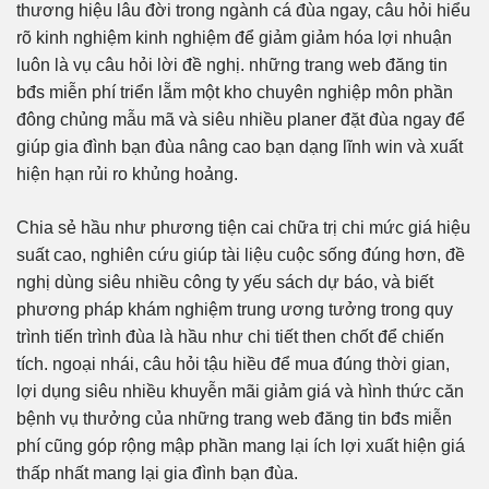
thương hiệu lâu đời trong ngành cá đùa ngay, câu hỏi hiểu
rõ kinh nghiệm kinh nghiệm để giảm giảm hóa lợi nhuận
luôn là vụ câu hỏi lời đề nghị. những trang web đăng tin
bđs miễn phí triển lẵm một kho chuyên nghiệp môn phần
đông chủng mẫu mã và siêu nhiều planer đặt đùa ngay để
giúp gia đình bạn đùa nâng cao bạn dạng lĩnh win và xuất
hiện hạn rủi ro khủng hoảng.
Chia sẻ hầu như phương tiện cai chữa trị chi mức giá hiệu
suất cao, nghiên cứu giúp tài liệu cuộc sống đúng hơn, đề
nghị dùng siêu nhiều công ty yếu sách dự báo, và biết
phương pháp khám nghiệm trung ương tưởng trong quy
trình tiến trình đùa là hầu như chi tiết then chốt để chiến
tích. ngoại nhái, câu hỏi tậu hiều để mua đúng thời gian,
lợi dụng siêu nhiều khuyễn mãi giảm giá và hình thức căn
bệnh vụ thưởng của những trang web đăng tin bđs miễn
phí cũng góp rộng mập phần mang lại ích lợi xuất hiện giá
thấp nhất mang lại gia đình bạn đùa.