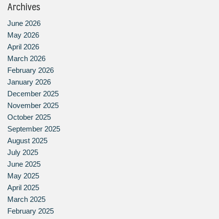
Archives
June 2026
May 2026
April 2026
March 2026
February 2026
January 2026
December 2025
November 2025
October 2025
September 2025
August 2025
July 2025
June 2025
May 2025
April 2025
March 2025
February 2025