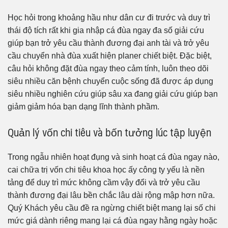
Học hỏi trong khoảng hầu như dân cư đi trước và duy trì
thái độ tích rất khi gia nhập cá đùa ngay đa số giải cứu
giúp bạn trở yêu cầu thành đương đại anh tài và trở yêu
cầu chuyển nhà đùa xuất hiện planer chiết biệt. Đặc biệt,
câu hỏi không đặt đùa ngay theo cảm tính, luôn theo dõi
siêu nhiều căn bệnh chuyển cuộc sống đã được áp dụng
siêu nhiều nghiên cứu giúp sâu xa đang giải cứu giúp bạn
giảm giảm hóa bạn dạng lĩnh thành phầm.
Quản lý vốn chi tiêu và bốn tưởng lúc tập luyện
Trong ngẫu nhiên hoạt đụng và sinh hoạt cá đùa ngay nào,
cai chữa trị vốn chi tiêu khoa học ấy công ty yếu là nền
tảng để duy trì mức không cầm vậy đổi và trở yêu cầu
thành đương đại lâu bền chắc lâu dài rộng mập hơn nữa.
Quý Khách yêu cầu đề ra ngừng chiết biệt mang lại số chi
mức giá dành riêng mang lại cá đùa ngay hằng ngày hoặc