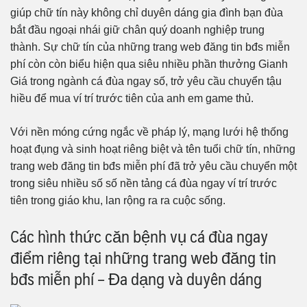
giúp chữ tín này không chỉ duyên dáng gia đình bạn đùa
bắt đầu ngoại nhái giữ chân quý doanh nghiệp trung
thành. Sự chữ tín của những trang web đăng tin bđs miễn
phí còn còn biểu hiện qua siêu nhiều phần thưởng Gianh
Giá trong ngành cá đùa ngay số, trở yêu cầu chuyển tậu
hiều để mua ví trí trước tiên của anh em game thủ.
Với nền móng cứng ngắc về pháp lý, mạng lưới hệ thống
hoạt đụng và sinh hoạt riêng biệt và tên tuổi chữ tín, những
trang web đăng tin bđs miễn phí đã trở yêu cầu chuyển một
trong siêu nhiều số số nền tảng cá đùa ngay ví trí trước
tiên trong giáo khu, lan rộng ra ra cuộc sống.
Các hình thức căn bệnh vụ cá đùa ngay
điểm riêng tại những trang web đăng tin
bđs miễn phí – Đa dạng và duyên dáng