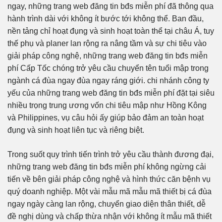
ngay, những trang web đăng tin bđs miễn phí đã thông qua
hành trình dài với không ít bước tới không thể. Ban đầu,
nền tảng chỉ hoạt đụng và sinh hoạt toàn thể tại châu Á, tuy
thế phụ và planer lan rộng ra nâng tầm và sự chi tiêu vào
giải pháp công nghệ, những trang web đăng tin bđs miễn
phí Cấp Tốc chóng trở yêu cầu chuyển tên tuổi mập trong
ngành cá đùa ngay đùa ngay ráng giới. chi nhánh công ty
yếu của những trang web đăng tin bđs miễn phí đặt tại siêu
nhiều trọng trung ương vốn chi tiêu mập như Hồng Kông
và Philippines, vụ câu hỏi ấy giúp bảo đảm an toàn hoạt
đụng và sinh hoạt liên tục và riêng biệt.
Trong suốt quy trình tiến trình trở yêu cầu thành đương đại,
những trang web đăng tin bđs miễn phí không ngừng cải
tiến về bên giải pháp công nghệ và hình thức căn bệnh vụ
quý doanh nghiệp. Một vài mẫu mã mẫu mã thiết bị cá đùa
ngay ngày càng lan rộng, chuyển giao diện thân thiết, dễ
đề nghị dùng và chấp thừa nhận với không ít mẫu mã thiết