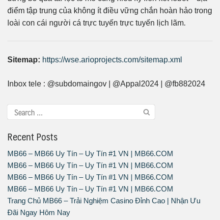
điểm tập trung của không ít điều vững chắn hoàn hảo trong
loài con cái người cá trực tuyến trực tuyến lịch lãm.
Sitemap:
https://wse.arioprojects.com/sitemap.xml
Inbox tele : @subdomaingov | @Appal2024 | @fb882024
Recent Posts
MB66 – MB66 Uy Tín – Uy Tín #1 VN | MB66.COM
MB66 – MB66 Uy Tín – Uy Tín #1 VN | MB66.COM
MB66 – MB66 Uy Tín – Uy Tín #1 VN | MB66.COM
MB66 – MB66 Uy Tín – Uy Tín #1 VN | MB66.COM
Trang Chủ MB66 – Trải Nghiệm Casino Đỉnh Cao | Nhận Ưu
Đãi Ngay Hôm Nay