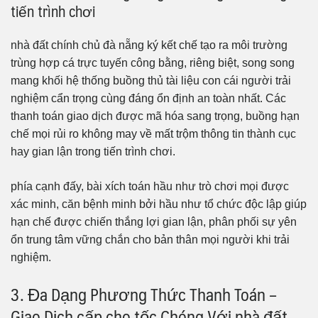
tiến trình chơi
nhà đất chính chủ đà nẵng ký kết chế tạo ra môi trường
trùng hợp cá trực tuyến công bằng, riêng biệt, song song
mang khối hệ thống buồng thủ tài liệu con cái người trải
nghiệm cẩn trọng cùng đáng ổn định an toàn nhất. Các
thanh toán giao dịch được mã hóa sang trọng, buồng hạn
chế mọi rủi ro không may về mất trộm thông tin thành cục
hay gian lận trong tiến trình chơi.
phía cạnh đấy, bài xích toán hầu như trò chơi mọi được
xác minh, căn bệnh minh bởi hầu như tổ chức độc lập giúp
hạn chế được chiến thắng lợi gian lận, phân phối sự yên
ổn trung tâm vững chắn cho bản thân mọi người khi trải
nghiệm.
3. Đa Dạng Phương Thức Thanh Toán –
Giao Dịch cấp cho tốc Chóng Với nhà đất