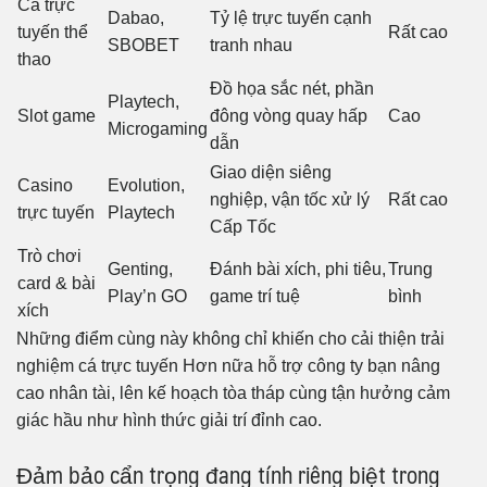
Cá trực
Dabao,
Tỷ lệ trực tuyến cạnh
tuyến thể
Rất cao
SBOBET
tranh nhau
thao
Đồ họa sắc nét, phần
Playtech,
Slot game
đông vòng quay hấp
Cao
Microgaming
dẫn
Giao diện siêng
Casino
Evolution,
nghiệp, vận tốc xử lý
Rất cao
trực tuyến
Playtech
Cấp Tốc
Trò chơi
Genting,
Đánh bài xích, phi tiêu,
Trung
card & bài
Play’n GO
game trí tuệ
bình
xích
Những điểm cùng này không chỉ khiến cho cải thiện trải
nghiệm cá trực tuyến Hơn nữa hỗ trợ công ty bạn nâng
cao nhân tài, lên kế hoạch tòa tháp cùng tận hưởng cảm
giác hầu như hình thức giải trí đỉnh cao.
Đảm bảo cẩn trọng đang tính riêng biệt trong