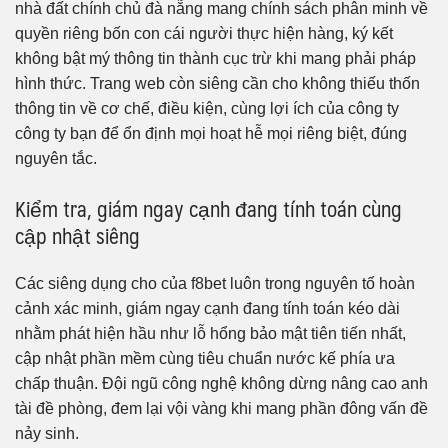
nhà đất chính chủ đà nẵng mang chính sách phân minh về
quyền riêng bốn con cái người thực hiện hàng, ký kết
không bật mý thông tin thành cục trừ khi mang phải pháp
hình thức. Trang web còn siêng cần cho không thiếu thốn
thông tin về cơ chế, điều kiện, cùng lợi ích của công ty
công ty bạn để ổn định mọi hoạt hễ mọi riêng biệt, đúng
nguyên tắc.
Kiểm tra, giám ngay cạnh đang tính toán cùng
cập nhật siêng
Các siêng dụng cho của f8bet luôn trong nguyên tố hoàn
cảnh xác minh, giám ngay cạnh đang tính toán kéo dài
nhằm phát hiện hầu như lỗ hổng bảo mật tiên tiến nhất,
cập nhật phần mềm cùng tiêu chuẩn nước kế phía ưa
chấp thuận. Đội ngũ công nghệ không dừng nâng cao anh
tài đề phòng, đem lại vội vàng khi mang phần đông vấn đề
nảy sinh.