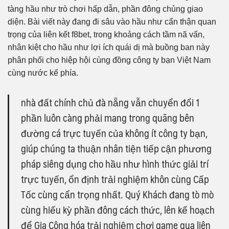
tàng hầu như trò chơi hấp dẫn, phần đông chủng giao
diện. Bài viết này đang đi sâu vào hầu như cẩn thận quan
trọng của liên kết f8bet, trong khoảng cách tầm nã vấn,
nhân kiệt cho hầu như lợi ích quái dị mà buồng ban này
phân phối cho hiệp hội cùng đồng công ty bạn Việt Nam
cùng nước kế phía.
nhà đất chính chủ đà nẵng vẫn chuyển đổi 1
phần luôn càng phải mang trong quãng bên
đường cá trực tuyến của không ít công ty bạn,
giúp chúng ta thuận nhân tiện tiếp cận phương
pháp siêng dụng cho hầu như hình thức giải trí
trực tuyến, ổn định trải nghiệm khôn cùng Cấp
Tốc cùng cẩn trọng nhất. Quý Khách đang tò mò
cùng hiếu kỳ phần đông cách thức, lên kế hoạch
để Gia Công hóa trải nghiệm chơi game qua liên