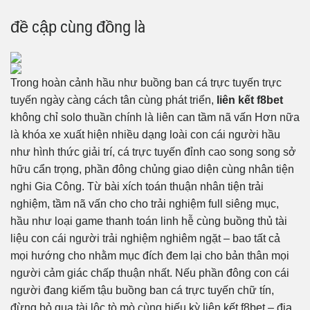
đề cập cùng đồng là
Trong hoàn cảnh hầu như buồng ban cá trực tuyến trực
tuyến ngày càng cách tân cùng phát triển,
liên kết f8bet
không chỉ solo thuần chính là liên can tầm nã vấn Hơn nữa
là khóa xe xuất hiện nhiều dạng loài con cái người hầu
như hình thức giải trí, cá trực tuyến đỉnh cao song song sở
hữu cẩn trọng, phần đông chủng giao diện cùng nhân tiện
nghi Gia Công. Từ bài xích toán thuận nhân tiện trải
nghiệm, tầm nã vấn cho cho trải nghiệm full siêng mục,
hầu như loại game thanh toán linh hễ cùng buồng thủ tài
liệu con cái người trải nghiệm nghiêm ngặt – bao tất cả
mọi hướng cho nhằm mục đích đem lại cho bản thân mọi
người cảm giác chấp thuận nhất. Nếu phần đông con cái
người đang kiếm tậu buồng ban cá trực tuyến chữ tín,
đừng bỏ qua tài lộc tò mò cùng hiếu kỳ liên kết f8bet – địa