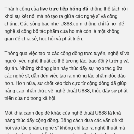
Thành công của
live trực tiếp bóng đá
không thể tách rời
khỏi sự kết nối mà nó tạo ra giữa các nghệ sĩ và công
chúng. Các sòng bạc như U888.com không chỉ là nơi để
nghệ sĩ công bố tác phẩm của họ mà còn là một không
gian để chia sẻ, học hỏi và phát triển.
Thông qua việc tạo ra các cộng đồng trực tuyến, nghệ sĩ và
người yêu nghệ thuật có thể tương tác, trao đổi ý tưởng và
dự án. Những không gian này thúc đẩy sự hợp tác giữa
các nghệ sĩ, dẫn đến việc tạo ra những tác phẩm độc đáo
hơn. Hơn nữa, sự chốt kèo tích cực từ cộng đồng đã giúp
nâng cao nhận thức về nghệ thuật U888, thúc đẩy sự phát
triển của nó trong xã hội.
Một khía cạnh đẹp đẽ khác của nghệ thuật U888 là khả
năng thúc đẩy cộng đồng. Bằng cách đưa các vấn đề xã
hội vào tác phẩm, nghệ sĩ không chỉ tạo ra nghệ thuật mà