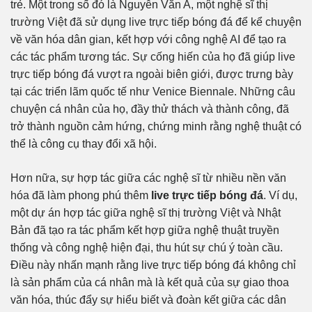
trẻ. Một trong số đó là Nguyễn Văn A, một nghệ sĩ thị
trường Việt đã sử dụng live trực tiếp bóng đá để kể chuyện
về văn hóa dân gian, kết hợp với công nghệ AI để tạo ra
các tác phẩm tương tác. Sự cống hiến của họ đã giúp live
trực tiếp bóng đá vượt ra ngoài biên giới, được trưng bày
tại các triển lãm quốc tế như Venice Biennale. Những câu
chuyện cá nhân của họ, đầy thử thách và thành công, đã
trở thành nguồn cảm hứng, chứng minh rằng nghệ thuật có
thể là công cụ thay đổi xã hội.
Hơn nữa, sự hợp tác giữa các nghệ sĩ từ nhiều nền văn
hóa đã làm phong phú thêm
live trực tiếp bóng đá
. Ví dụ,
một dự án hợp tác giữa nghệ sĩ thị trường Việt và Nhật
Bản đã tạo ra tác phẩm kết hợp giữa nghệ thuật truyền
thống và công nghệ hiện đại, thu hút sự chú ý toàn cầu.
Điều này nhấn mạnh rằng live trực tiếp bóng đá không chỉ
là sản phẩm của cá nhân mà là kết quả của sự giao thoa
văn hóa, thúc đẩy sự hiểu biết và đoàn kết giữa các dân