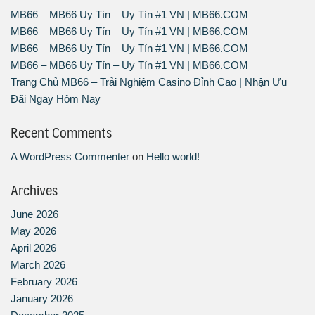
MB66 – MB66 Uy Tín – Uy Tín #1 VN | MB66.COM
MB66 – MB66 Uy Tín – Uy Tín #1 VN | MB66.COM
MB66 – MB66 Uy Tín – Uy Tín #1 VN | MB66.COM
MB66 – MB66 Uy Tín – Uy Tín #1 VN | MB66.COM
Trang Chủ MB66 – Trải Nghiệm Casino Đỉnh Cao | Nhận Ưu
Đãi Ngay Hôm Nay
Recent Comments
A WordPress Commenter
on
Hello world!
Archives
June 2026
May 2026
April 2026
March 2026
February 2026
January 2026