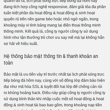
quanh đó ra, lịch phát sóng trực tiếp bóng đá hôm nay
đang tích hợp công nghệ responsive, đảm giải tỏa đa phần
tuấn kiệt phần đa hoạt động & hoạt động & sinh hoạt
quyến rũ trên nền game béo hoặc nhỏ ngớ ngẩn, trong
khoảng máy vi tính bảng mang lại điện thoại thông minh
thông minh. Kết quả là, công ty người công ty sử dụng
hình như tận thưởng trò chơi ưu say mê mà lại không hẳn
sợ hãi về hiệu suất.
Hệ thống bảo mật thông tin & thanh khoản an
toàn
Bảo mật là ưu tiên vày trí trước nhất tại lịch phát sóng trực
tiếp bóng đá hôm nay, cùng với số đông lớp đảm bảo hiện
đại như mã hóa SSL & tuyệt đối hai lớp để chống cản rủi
ro khủng hoảng hack. Điều này giúp công ty người công ty
sử dụng bình thản khi nhập cuộc một số hoạt động & hoạt
động & sinh hoạt tài bao bao gồm, trong khoảng nạp tiền