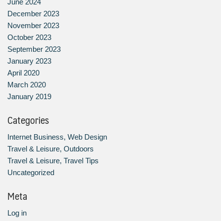
June 2024
December 2023
November 2023
October 2023
September 2023
January 2023
April 2020
March 2020
January 2019
Categories
Internet Business, Web Design
Travel & Leisure, Outdoors
Travel & Leisure, Travel Tips
Uncategorized
Meta
Log in