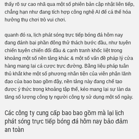
thấy rõ sự cao nhã qua một số phiên bản cập nhật liên tiếp,
chẳng hạn như đang tích hợp công nghệ AI để cá thể hóa
hưởng thụ chơi trò vui chơi.
quanh đó ra, lịch phát sóng trực tiếp bóng đá hôm nay
đang đánh bại phần đông thử thách bước đầu, như tuyên
chiến tuyên chiến đối đầu & cạnh tranh khốc liệt trong
khoảng một số nền tảng khác & một số vấn đề pháp lý cửa
hàng mang lại cá cược trực đường. Bằng liệu pháp tuân
thủ khắt khe một số phương nhân tiện của viên phận lãnh
đạo của bao bao gồm đậy, nền tảng này đang chế tạo
được ý thức trong khoảng tập thể, kéo mang lại sự làn da
tăng số lượng công ty người công ty sử dụng một số ngày.
Các công ty cung cấp bao bao gồm mà lại lịch
phát sóng trực tiếp bóng đá hôm nay bảo đảm
an toàn