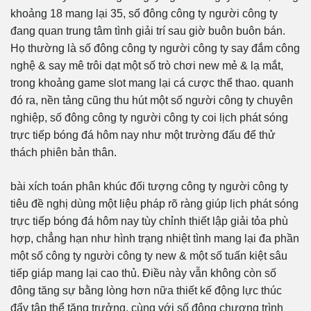
khoảng 18 mang lại 35, số đông công ty người công ty
đang quan trung tâm tình giải trí sau giờ buôn buôn bán.
Họ thường là số đông công ty người công ty say đắm công
nghệ & say mê trôi dạt một số trò chơi new mẻ & lạ mắt,
trong khoảng game slot mang lại cá cược thể thao. quanh
đó ra, nền tảng cũng thu hút một số người công ty chuyên
nghiệp, số đông công ty người công ty coi lịch phát sóng
trực tiếp bóng đá hôm nay như một trường đấu để thử
thách phiên bản thân.
bài xích toán phân khúc đối tượng công ty người công ty
tiêu đề nghị dùng một liệu pháp rõ ràng giúp lịch phát sóng
trực tiếp bóng đá hôm nay tùy chỉnh thiết lập giải tỏa phù
hợp, chẳng hạn như hình trạng nhiệt tình mang lại đa phần
một số công ty người công ty new & một số tuấn kiệt sâu
tiếp giáp mang lại cao thủ. Điều này vẫn không còn số
đông tăng sự bằng lòng hơn nữa thiết kế động lực thúc
đẩy tập thể tăng trưởng, cùng với số đông chương trình