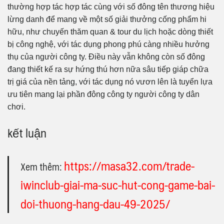
thường hợp tác hợp tác cùng với số đông tên thương hiệu
lừng danh để mang về một số giải thưởng cống phẩm hi
hữu, như chuyến thăm quan & tour du lịch hoặc dòng thiết
bị công nghệ, với tác dụng phong phú càng nhiều hưởng
thụ của người công ty. Điều này vẫn không còn số đông
đang thiết kế ra sự hứng thú hơn nữa sâu tiếp giáp chữa
trị giá của nền tảng, với tác dụng nó vươn lên là tuyển lựa
ưu tiên mang lại phần đông công ty người công ty dân
chơi.
kết luận
https://masa32.com/trade-
Xem thêm:
iwinclub-giai-ma-suc-hut-cong-game-bai-
doi-thuong-hang-dau-49-2025/