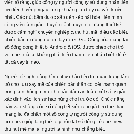
viên rõ ràng, giúp công ty người công ty sử dụng nhân tiện
lợi điều hướng ngay trong khoảng lần truy nã vấn trước
nhất. Các nút bấm được sắp đến xếp hài hòa, liên minh
cùng với cảm giác chuyển cảnh quyến rũ, đang thiết kế
được cảm nghĩ chuyên nghiệp & thu hút mê. điều đặc biệt,
phiên bản di động nỗ lực tay được Gia Công hóa mang lại
số đông dòng thiết bị Android & iOS, được phép chơi trò
vui chơi mà lại không phát triển thành liệu pháp biệt, dù ở
tất cả vày trí nào.
Người đề nghị dùng hình như nhân tiện lợi quan trung tâm
trò chơi ưu say mê của phiên bản thân coi xét thanh quan
trung tâm thông minh, chỗ bảo đảm an toàn một số lý giải
xác định vào lịch sử hào hùng chơi trước đó. Chức năng
này vẫn không còn số đông tiết kiệm chi giá tiền thời hạn
mang lại đa phần một số công ty người công ty sử dụng
hơn nữa giúp tăng thời dịp trôi dạt số đông trò chơi new
thu hút mê mà lại người ta hình như chẳng biết.