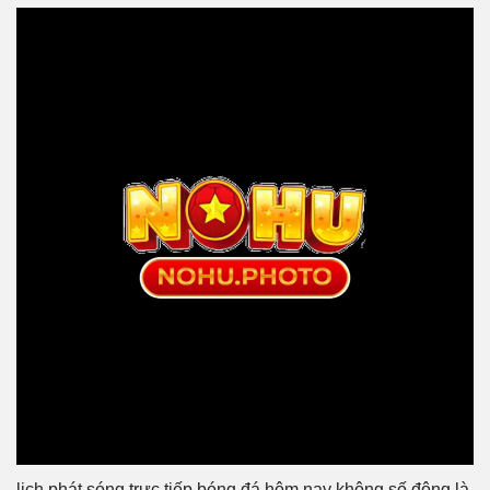
lịch phát sóng trực tiếp bóng đá hôm nay không số đông là