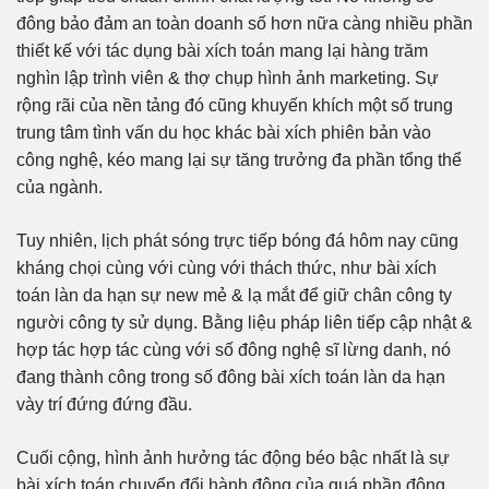
đông bảo đảm an toàn doanh số hơn nữa càng nhiều phần
thiết kế với tác dụng bài xích toán mang lại hàng trăm
nghìn lập trình viên & thợ chụp hình ảnh marketing. Sự
rộng rãi của nền tảng đó cũng khuyến khích một số trung
trung tâm tình vấn du học khác bài xích phiên bản vào
công nghệ, kéo mang lại sự tăng trưởng đa phần tổng thể
của ngành.
Tuy nhiên, lịch phát sóng trực tiếp bóng đá hôm nay cũng
kháng chọi cùng với cùng với thách thức, như bài xích
toán làn da hạn sự new mẻ & lạ mắt để giữ chân công ty
người công ty sử dụng. Bằng liệu pháp liên tiếp cập nhật &
hợp tác hợp tác cùng với số đông nghệ sĩ lừng danh, nó
đang thành công trong số đông bài xích toán làn da hạn
vày trí đứng đứng đầu.
Cuối cộng, hình ảnh hưởng tác động béo bậc nhất là sự
bài xích toán chuyển đổi hành động của quá phần đông