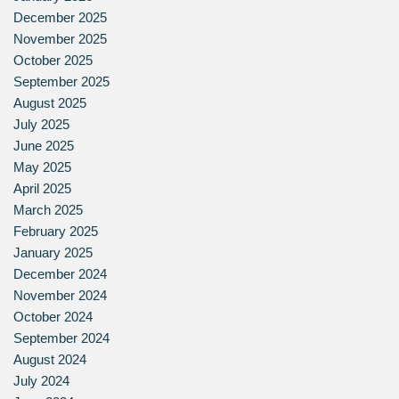
December 2025
November 2025
October 2025
September 2025
August 2025
July 2025
June 2025
May 2025
April 2025
March 2025
February 2025
January 2025
December 2024
November 2024
October 2024
September 2024
August 2024
July 2024