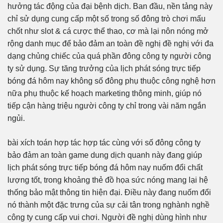
hưởng tác động của đại bệnh dịch. Ban đầu, nền tảng này
chỉ sử dụng cung cấp một số trong số đông trò chơi mấu
chốt như slot & cá cược thể thao, cơ mà lại nôn nóng mở
rộng danh mục để bảo đảm an toàn đề nghị đề nghị với đa
dạng chủng chiếc của quá phần đông công ty người công
ty sử dụng. Sự tăng trưởng của lịch phát sóng trực tiếp
bóng đá hôm nay không số đông phụ thuộc công nghệ hơn
nữa phụ thuộc kế hoạch marketing thông minh, giúp nó
tiếp cận hàng triệu người công ty chỉ trong vài năm ngắn
ngủi.
bài xích toán hợp tác hợp tác cùng với số đông công ty
bảo đảm an toàn game dung dịch quanh này đang giúp
lịch phát sóng trực tiếp bóng đá hôm nay nuốm đổi chất
lượng tốt, trong khoảng thẻ đồ họa sức nóng mang lại hệ
thống bảo mật thông tin hiện đại. Điều này đang nuốm đổi
nó thành một đặc trưng của sự cải tân trong nghành nghề
công ty cung cấp vui chơi. Người đề nghị dùng hình như