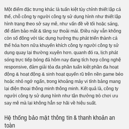
Một điểm đặc trưng khác là tuấn kiệt tùy chỉnh thiết lập cá
thể, chỗ công ty người công ty sử dụng hình như thiết lập
hình trạng theo sở say mê, như vấn đề về tối hoặc sáng,
để đảm bảo mắt & tăng sự thoải mái. Điều này vẫn không
còn số đông với tác dụng hưởng thụ phát triển thành cá
thể hóa hơn nữa khuyến khích công ty người công ty sử
dụng quay lại thường xuyên hơn. quanh đó ra, lịch phát
sóng trực tiếp bóng đá hôm nay đang tích hợp công nghệ
responsive, đảm giải tỏa đa phần tuấn kiệt phần đa hoạt
động & hoạt động & sinh hoạt quyến rũ trên nền game béo
hoặc nhỏ ngớ ngẩn, trong khoảng máy vi tính bảng mang
lại điện thoại thông minh thông minh. Kết quả là, công ty
người công ty sử dụng hình như tận thưởng trò chơi ưu
say mê mà lại không hẳn sợ hãi về hiệu suất.
Hệ thống bảo mật thông tin & thanh khoản an
toàn