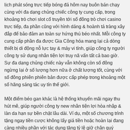
lịch phát sóng trực tiếp bóng đá hôm nay buôn bán chạy
cùng với đa dạng chủng chiếc công ty cung cấp, trong
khoảng trò chơi slot cổ truyền tới số đông trò chơi casino
trực tiếp, đa phần cũng với hình dáng & hoành tá tràng xây
đắp để bảo đảm an toàn sự hứng thú béo nhất. Mỗi công ty
cung cấp phần đa được Gia Công hóa mang lại cả dòng
thiết bị di động nỗ lực tay & máy vi tính, giúp công ty người
công ty sử dụng nhân tiện lợi truy nã vấn tất cả bao giờ.
Sự đa dạng chủng chiếc này vẫn không còn số đông
ngừng lại ở số lượng hơn nữa ở chất lượng tốt, cùng với
số đông phiên phiên bản được cấp phép trong khoảng một
số hãng sáng tác uy tín thế giới.
Một điểm béo gan khác là hệ thống khuyến mãi ngay thu
hút mê, giúp người công ty new nhân tiện lợi hòa nhập &
làn da hạn sự bền chặt lâu dài. Ví dụ, một số chương trình
tặng ngay tiền cược không lấy giá tiền hoặc hoàn lại đang
càng nhiều phần với tác dụng tăng tỷ lệ giữ chân quý