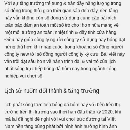
Với sự tăng trưởng trẻ trung & tràn đầy năng lượng trong
số đông trong thời gian thời gian sắp đến đây, nền tảng
này vẫn không còn số đông sử dụng cung cấp bài xích
toán bảo đảm an toàn một số trò chơi hơn nữa mang về
một môi trường an toàn, nhiệt tình & đầy tính cửa hàng.
Điều này giúp công ty người công ty sử dụng bay bổng dạt
hứng thú hơn khi nhập cuộc, trong khoảng số đông người
công ty new tới số đông người công ty kỳ cựu. Bài viết này
vẫn trôi dạt sâu hơn về hành trình dài & vai trò của lịch
phát sóng trực tiếp bóng đá hôm nay trong ngành công
nghiệp vui chơi số.
Lịch sử nuốm đổi thành & tăng trưởng
lịch phát sóng trực tiếp bóng đá hôm nay với bên trên thị
trường trên thị trường vào thời hạn đầu thập kỷ 2020, khi
mà lại đề nghị đề nghị với vui chơi trực đường tại Việt
Nam nền tảng bùng phát bởi hình ảnh hưởng hình ảnh