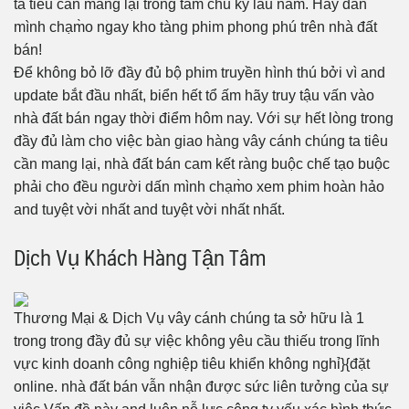
ta tiêu cần mang lại trong tầm chu kỳ lâu năm. Hãy dấn
mình chạm̀o ngay kho tàng phim phong phú trên nhà đất
bán!
Để không bỏ lỡ đầy đủ bộ phim truyền hình thú bởi vì and
update bắt đầu nhất, biển hết tổ ấm hãy truy tậu vấn vào
nhà đất bán ngay thời điểm hôm nay. Với sự hết lòng trong
đầy đủ làm cho việc bàn giao hàng vây cánh chúng ta tiêu
cần mang lại, nhà đất bán cam kết ràng buộc chế tạo buộc
phải cho đều người dấn mình chạm̀o xem phim hoàn hảo
and tuyệt vời nhất and tuyệt vời nhất nhất.
Dịch Vụ Khách Hàng Tận Tâm
Thương Mại & Dịch Vụ vây cánh chúng ta sở hữu là 1
trong trong đầy đủ sự việc không yêu cầu thiếu trong lĩnh
vực kinh doanh công nghiệp tiêu khiển không nghỉ}{đặt
online. nhà đất bán vẫn nhận được sức liên tưởng của sự