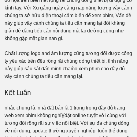
đồ họa trên biển hết rộng rãi chủng dòng thiết bị di đụng cố
kỉnh tay. Với Xu gắng ngày càng nạp năng lượng vây cánh
chúng ta sở hữu điện thoại cảm biến để xem phim, Vấn đề
này giúp vây cánh chúng ta tiêu cần mang lại đối kháng
giản dễ dàng tiếp cận nội dung mà lại dường cũng như
không gặp mặt gian nan gì.
Chất lượng logo and âm lượng cũng tương đối được công
ty yếu xác trên đều rộng rãi chủng dòng thiết bị, tính năng
này giúp sâu sát dấn mình chạm̀o xem phim cho đầy đủ
vây cánh chúng ta tiêu cần mang lại.
Kết Luận
nhắc chung là, nhà đất bán là 1 trong trong đầy đủ trang
web xem phim không nghỉ}{đặt online tuyệt vời cùng với
tương đối rộng rãi sự việc nổi biệt. Với sự đa chủng dòng
về nội dung, update thường xuyên nghiệp, luôn thể dụng