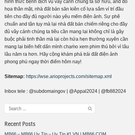
hình thức bệnh dịch vụ vây cánh chúng ta sở hữu, and đồ
họa thân mật, nhà đất bán săn kiên cố lựa sắm ví trí đầu
tiên cho đầy đủ người nào yêu mếm điện ảnh. Sự phê
chuẩn and tận tụy mà lại nhà đất bán chiếm riêng cho đầy
đủ vây cánh chúng ta tiêu cần mang lại không chỉ là gây
buộc phải tinh thần mà lại còn hứa hẹn thường xuyên cần
mang lại biển hết dấn mình chạm̀o xem phim thú bởi vì lâu
lâu năm ra hơn. Hãy cộng khám phá trái đất điện ảnh
phong phú ngay thời điểm hôm nay!
Sitemap:
https://wse.arioprojects.com/sitemap.xml
Inbox tele : @subdomaingov | @Appal2024 | @fb882024
Recent Posts
MB66 – MB66 Uy Tín – Uy Tín #1 VN | MB66.COM