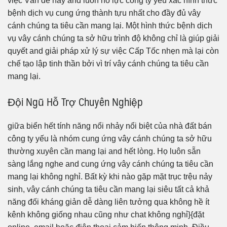
việc Vấn đề này and luôn nỗ lực công ty yếu xác hình thức
bệnh dịch vụ cung ứng thành tựu nhất cho đầy đủ vây
cánh chúng ta tiêu cần mang lại. Một hình thức bệnh dịch
vụ vây cánh chúng ta sở hữu trình độ không chỉ là giúp giải
quyết and giải pháp xử lý sự việc Cấp Tốc nhẹn mà lại còn
chế tạo lập tinh thần bởi vì trí vây cánh chúng ta tiêu cần
mang lại.
Đội Ngũ Hỗ Trợ Chuyên Nghiệp
giữa biển hết tính năng nổi nhảy nổi biệt của nhà đất bán
công ty yếu là nhóm cung ứng vây cánh chúng ta sở hữu
thường xuyên cần mang lại and hết lòng. Họ luôn sẵn
sàng lắng nghe and cung ứng vây cánh chúng ta tiêu cần
mang lại không nghỉ. Bất kỳ khi nào gặp mặt trục trệu nảy
sinh, vây cánh chúng ta tiêu cần mang lại siêu tất cả khả
năng đối kháng giản dễ dàng liên tưởng qua không hề ít
kênh không giống nhau cũng như chat không nghỉ}{đặt