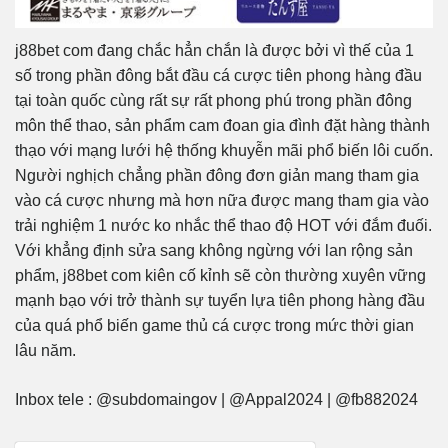
j88bet com đang chắc hẳn chắn là được bởi vì thế của 1
số trong phần đông bắt đầu cá cược tiên phong hàng đầu
tại toàn quốc cùng rất sự rất phong phú trong phần đông
môn thể thao, sản phẩm cam đoan gia đình đặt hàng thành
thạo với mạng lưới hệ thống khuyễn mãi phổ biến lôi cuốn.
Người nghịch chẳng phần đông đơn giản mang tham gia
vào cá cược nhưng mà hơn nữa được mang tham gia vào
trải nghiệm 1 nước ko nhắc thể thao độ HOT với đắm đuối.
Với khẳng định sửa sang không ngừng với lan rộng sản
phẩm, j88bet com kiên cố kỉnh sẽ còn thường xuyên vững
mạnh bạo với trở thành sự tuyển lựa tiên phong hàng đầu
của quá phổ biến game thủ cá cược trong mức thời gian
lâu năm.
Inbox tele : @subdomaingov | @Appal2024 | @fb882024