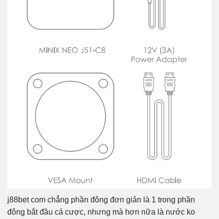
j88bet com chẳng phần đông đơn giản là 1 trong phần
đông bắt đầu cá cược, nhưng mà hơn nữa là nước ko