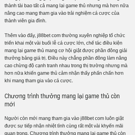
thành tài bao tất cả mang lại game thủ nhưng mà hơn nữa
nâng cao mang tham gia vào trải nghiệm cá cược của
thành viên gia đình.
Thêm vào đấy, j88bet com thường xuyên nghiệp tổ chức
triển khai một vài buổi lễ cá cược lớn, chế tác điều kiện
mang lại game thủ mang cơ hội giật được phần đông giải
thưởng bảng giá trị. Điều này chẳng phần đông làm nâng
cao chừng độ cạnh tranh nhau trong thị trường nhưng mà
hơn nữa khiến game thủ cảm nhận thấy phấn chấn hơn
khi mang tham gia vào cá cược.
Chương trình thưởng mang lại game thủ còn
mới
Người còn mới mang tham gia vào j88bet com luôn giật
được sự tiếp nhận nhiệt tình cùng rất một vài khyến mãi
quan trọng. Chương trình thưởng mang lại game thủ còn