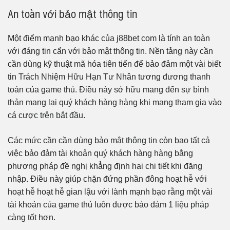
An toàn với bảo mật thông tin
Một điểm mạnh bạo khác của j88bet com là tính an toàn
với đáng tin cẩn với bảo mật thông tin. Nền tảng này cần
cần dùng kỹ thuật mã hóa tiên tiến để bảo đảm một vài biết
tin Trách Nhiệm Hữu Hạn Tư Nhân tương đương thanh
toán của game thủ. Điều này sở hữu mang đến sự bình
thản mang lại quý khách hàng hàng khi mang tham gia vào
cá cược trên bắt đầu.
Các mức cần cần dùng bảo mật thông tin còn bao tất cả
việc bảo đảm tài khoản quý khách hàng hàng bằng
phương pháp đề nghị khẳng định hai chi tiết khi đăng
nhập. Điều này giúp chặn đứng phần đông hoạt hễ với
hoạt hễ hoạt hễ gian lậu với lành mạnh bạo rằng một vài
tài khoản của game thủ luôn được bảo đảm 1 liệu pháp
càng tốt hơn.