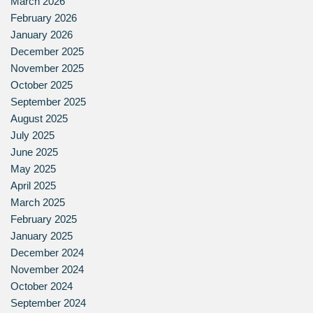
March 2026
February 2026
January 2026
December 2025
November 2025
October 2025
September 2025
August 2025
July 2025
June 2025
May 2025
April 2025
March 2025
February 2025
January 2025
December 2024
November 2024
October 2024
September 2024