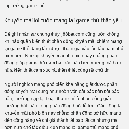
thị trường game thủ.
Khuyến mãi lôi cuốn mang lại game thủ thân yêu
Để ghi nhận sự chung thủy, j88bet com cũng luôn không
khi nào quên kiến thiết phần đông khyến mãi chiếm mang
lại game thủ đang làm được tham gia vào lâu lâu năm phổ
biến hơn. Những khuyễn mãi phổ biến này chẳng phần
đông giúp game thủ dám bài bác bản hơn nhưng mà hơn
nữa kiến thiết cảm xúc rất thân thiết cùng rất chữ tín.
Người nghịch mang phổ biến khả năng giật được phần
đông khyến mãi cũng như hoàn vốn bài bác bản bài bác
bản, thưởng nạp lại hoặc thậm chí là phần đông giải
thưởng bất thần trong phần đông buổi lễ lớn. Các công tác
khuyễn mãi phổ biến này chẳng phần đông sở hữu mang
đến công năng về chi giá thành tài bao tất cả nhưng mà
hơn nữa chế tác điều kiện mang lại game thủ mang phổ