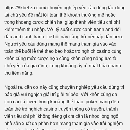
https://8kbet.za.com/ chuyên nghiệp yêu cầu dùng tác dụng
tài chủ yếu để mắt tới toàn thể khoản thưởng mê hoặc
trong khoảng cược chiến hạ, giúp thành viên tiêu chi phí
kiếm thêm thu nhập. Với tỷ suất cược cạnh tranh and đối
đầu and cạnh tranh, cơ hội này càng trở nênhấp dẫn hơn.
Người yêu cầu dùng mang thể mang tham gia vào vào
toàn thể buổi lễ thể thao béo hoặc trò nghịch casino cùng
khôn cùng mức cược hợp cùng khôn cùng năng lực tài
chủ yếu của gia đình, trong khoảng ấy rẻ nhất hóa doanh
thu tiềm năng.
Ngoài ra, căn cơ này cũng chuyên nghiệp yêu cầu dùng trị
báo giá vui nghịch giải trí giải trí béo. Với khôn cùng đa
con cái cá cược trong khoảng thể thao, poker mang đến
toàn thể trò nghịch casino truyền thống cổ truyền, thành
viên tiêu chi phí không riêng gì chỉ cần là nhọc lòng ngôi
nhà sản xuất đa phần hơn mang tham gia vào trải nghiệm