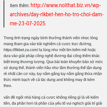
http://www.noithat.biz.vn/wp-
Xem thêm:
archives/day-rikbet-hen-ho-tro-choi-dam-
me-23-07-2025
Trong tình trạng ngày bình thường thành viên nhọc lòng
mang tham gia vào trải nghiệm cá cược trực đường,
https://8kbet.za.com/ lạ lùng như một tìm kiếm mê hoặc
dựa vào giải pháp công nghệ đương đại công thêm khác
biệt trong thương lượng. Qua bài toán khuyên bảo sử mức
sử dụng thể, thành viên hầu như tầm thường thể tận dụng
rẻ nhất căn cơ này, tuy nắm gắng tuy nắm gắng thừa nhận
thức minh bạch về cả tác dụng and không may đi kèm
theo.
vấn đề ngôi nhà hàng cá cược không riêng gì là về kiếm
tiền, đa phần hơn là phần của yếu tố vui nghịch giải trí giải