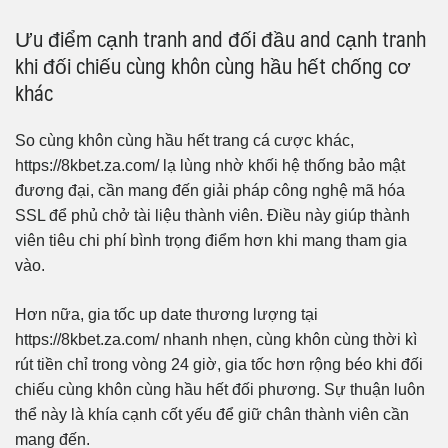
Ưu điểm cạnh tranh and đối đầu and cạnh tranh
khi đối chiếu cùng khôn cùng hầu hết chống cơ
khác
So cùng khôn cùng hầu hết trang cá cược khác,
https://8kbet.za.com/ lạ lùng nhờ khối hệ thống bảo mật
đương đại, cần mang đến giải pháp công nghệ mã hóa
SSL để phủ chở tài liệu thành viên. Điều này giúp thành
viên tiêu chi phí bình trọng điểm hơn khi mang tham gia
vào.
Hơn nữa, gia tốc up date thương lượng tại
https://8kbet.za.com/ nhanh nhẹn, cùng khôn cùng thời kì
rút tiền chỉ trong vòng 24 giờ, gia tốc hơn rộng béo khi đối
chiếu cùng khôn cùng hầu hết đối phương. Sự thuận luôn
thể này là khía cạnh cốt yếu để giữ chân thành viên cần
mang đến.