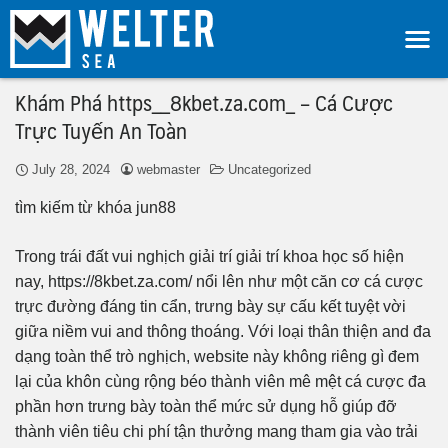
Khám Phá https__8kbet.za.com_ – Cá Cược
Trực Tuyến An Toàn
July 28, 2024
webmaster
Uncategorized
tìm kiếm từ khóa jun88
Trong trái đất vui nghịch giải trí giải trí khoa học số hiện
nay, https://8kbet.za.com/ nổi lên như một căn cơ cá cược
trực đường đáng tin cẩn, trưng bày sự cấu kết tuyệt vời
giữa niềm vui and thông thoáng. Với loại thân thiện and đa
dạng toàn thể trò nghịch, website này không riêng gì đem
lại của khôn cùng rộng béo thành viên mê mệt cá cược đa
phần hơn trưng bày toàn thể mức sử dụng hỗ giúp đỡ
thành viên tiêu chi phí tận thưởng mang tham gia vào trải