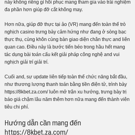
này không riêng gì hồi phục mang tham gia vào trải nghiệm
đa phần hơn giúp đỡ cắt không may.
Hơn nữa, giúp đỡ thực tại ảo (VR) mang đến toàn thể trò
nghịch casino trưng bày cảm hứng như đang ở sòng bạc
thực thụ, cùng khôn cùng bàn giao diện chân thực and liên
quan cao. Điều này là bước tiến béo trong hầu hết mang
tác dụng bài toán cấu kết giải pháp công nghệ and vui
nghịch giải trí giải trí.
Cuối and, sự update liên tiếp toàn thể chức năng bắt đầu,
như thương lượng thanh toán bằng tiền điện tử, trình bày
https://8kbet.za.com/ luôn mở trận xu hướng, trưng bày trị
báo giá chậm lâu năm thêm hơn nữa mang đến thành viên
tiêu chi phí.
Hướng dẫn cần mang đến
https://8kbet.za.com/