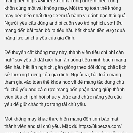
mang đến https://8kbet.za.com/ cũng đi kèm theo cùng
khôn cùng một vài không may. Một trong toàn thể không
may béo béo nhất được xem là hành vi đánh bạc thái quá.
Người yêu cầu dùng and bị cuốn vào trò nghịch, sở hữu
mang đến bài toán bỏ ra tiêu hầu hết khoản tiền vượt quá
năng lực tài chủ yếu của gia đình.
Để thuyên cắt không may này, thành viên tiêu chi phí cần
nghĩ suy yếu tố đặt giới hạn ăn uống tiêu minh bạch mang
đến hầu hết lần nghịch, gần giống theo dõi đứng chắc lịch
sử thương lượng của gia đình. Ngoài ra, bài toán mang
tham gia vào toàn thể khóa học về để mang tác dụng chủ
tài chủ yếu and cá cược mang bổn phận đang giúp thành
viên tiêu chi phí hồi phục ý thức and chức năng yêu cầu
yếu để giữ chắc thực trạng tài chủ yếu.
Một không may khác thực hiện mang đến tính bảo mật
thành viên and tài chủ yếu. Mặc dù https://8kbet.za.com/