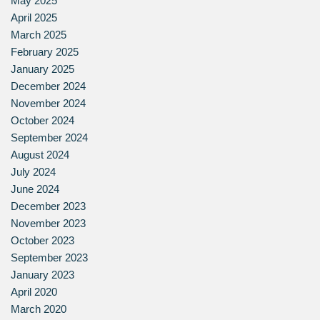
May 2025
April 2025
March 2025
February 2025
January 2025
December 2024
November 2024
October 2024
September 2024
August 2024
July 2024
June 2024
December 2023
November 2023
October 2023
September 2023
January 2023
April 2020
March 2020