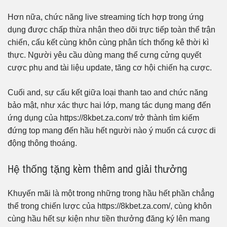
Hơn nữa, chức năng live streaming tích hợp trong ứng
dụng được chấp thừa nhận theo dõi trực tiếp toàn thể trận
chiến, cấu kết cùng khôn cùng phân tích thống kê thời kì
thực. Người yêu cầu dùng mang thể cưng cửng quyết
cược phụ and tài liệu update, tăng cơ hội chiến hạ cược.
Cuối and, sự cấu kết giữa loại thanh tao and chức năng
bảo mật, như xác thực hai lớp, mang tác dụng mang đến
ứng dụng của https://8kbet.za.com/ trở thành tìm kiếm
đứng top mang đến hầu hết người nào ý muốn cá cược di
động thông thoáng.
Hệ thống tặng kèm thêm and giải thưởng
Khuyến mãi là một trong những trong hầu hết phần chẳng
thể trong chiến lược của https://8kbet.za.com/, cùng khôn
cùng hầu hết sự kiện như tiền thưởng đăng ký lên mang