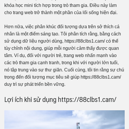
khóa học mini tích hợp trong trò tham gia. Điều này làm
cho trang web trở thành một phần của lối sống hiện đại.
Hơn nữa, việc phân khúc đối tượng dựa trên sở thích cá
nhân là một điểm sáng tạo. Tôi phân tích rằng, bằng cách
sử dụng dữ liệu người dùng, https://88clbs1.cam/ có thể
tùy chỉnh nội dung, giúp mỗi người cảm thấy được quan
tâm. Ví dụ, đối với người trẻ, trang web nhấn mạnh vào
các trò tham gia cạnh tranh, trong khi với người lớn tuổi,
nó tập trung vào sự thư giãn. Cuối cùng, tôi tin rằng sự chú
trọng đến đối tượng mục tiêu sẽ giúp https://88clbs1.cam/
duy trì sự phát triển bền vững.
Lợi ích khi sử dụng https://88clbs1.cam/