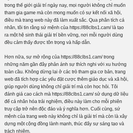
trong thế giới giải trí ngày nay, mọi người không chỉ muốn
tham gia game mà còn mong muốn có sự kết nối xã hội,
điều mà trang web này đã làm xuất sắc. Qua phân tích cá
nhân, tôi tin rằng sứ mệnh của https://88clbs1.cam/ là tạo
ra một hệ sinh thái giải trí bền vững, nơi mỗi người dùng
đều cảm thấy được tôn trọng và hấp dẫn.
Hơn nữa, sự mở rộng của https://88clbs1.cam/ trong
những năm gần đây phản ánh sự thích nghi với xu hướng
toàn cầu. Không dừng lại ở các trò tham gia cơ bản, trang
web đã tích hợp các yếu đặt cược thêm giáo dục và xã hội,
giúp người dùng không chỉ giải trí mà còn học hỏi. Tôi
đánh giá cao cách mà https://88clbs1.cam/ sử dụng dữ liệu
để cá nhân hóa trải nghiệm, điều này làm cho mỗi phiên
truy cập trở nên độc đáo và ý nghĩa hơn. Cuối cùng, sứ
mệnh của trang web này không chỉ là giải trí mà còn là xây
dựng một cộng đồng lành mạnh, thúc đẩy sự sáng tạo và
trách nhiệm.