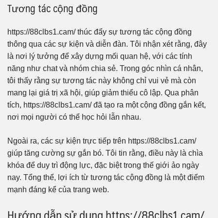
Tương tác cộng đồng
https://88clbs1.cam/ thúc đẩy sự tương tác cộng đồng
thông qua các sự kiện và diễn đàn. Tôi nhận xét rằng, đây
là nơi lý tưởng để xây dựng mối quan hệ, với các tính
năng như chat và nhóm chia sẻ. Trong góc nhìn cá nhân,
tôi thấy rằng sự tương tác này không chỉ vui vẻ mà còn
mang lại giá trị xã hội, giúp giảm thiểu cô lập. Qua phân
tích, https://88clbs1.cam/ đã tạo ra một cộng đồng gắn kết,
nơi mọi người có thể học hỏi lẫn nhau.
Ngoài ra, các sự kiện trực tiếp trên https://88clbs1.cam/
giúp tăng cường sự gắn bó. Tôi tin rằng, điều này là chìa
khóa để duy trì động lực, đặc biệt trong thế giới ảo ngày
nay. Tổng thể, lợi ích từ tương tác cộng đồng là một điểm
mạnh đáng kể của trang web.
Hướng dẫn sử dụng https://88clbs1.cam/