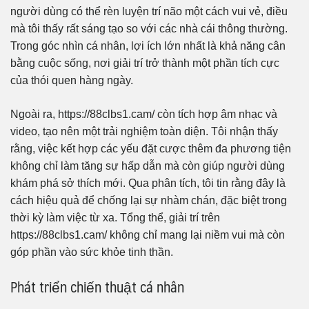
người dùng có thể rèn luyện trí não một cách vui vẻ, điều
mà tôi thấy rất sáng tạo so với các nhà cái thông thường.
Trong góc nhìn cá nhân, lợi ích lớn nhất là khả năng cân
bằng cuộc sống, nơi giải trí trở thành một phần tích cực
của thói quen hàng ngày.
Ngoài ra, https://88clbs1.cam/ còn tích hợp âm nhạc và
video, tạo nên một trải nghiệm toàn diện. Tôi nhận thấy
rằng, việc kết hợp các yếu đặt cược thêm đa phương tiện
không chỉ làm tăng sự hấp dẫn mà còn giúp người dùng
khám phá sở thích mới. Qua phân tích, tôi tin rằng đây là
cách hiệu quả để chống lại sự nhàm chán, đặc biệt trong
thời kỳ làm việc từ xa. Tổng thể, giải trí trên
https://88clbs1.cam/ không chỉ mang lại niềm vui mà còn
góp phần vào sức khỏe tinh thần.
Phát triển chiến thuật cá nhân