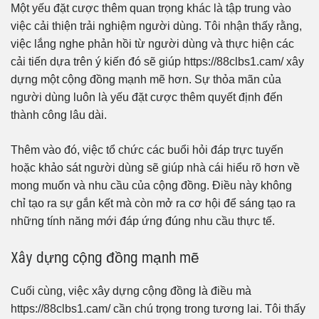
Một yếu đặt cược thêm quan trọng khác là tập trung vào
việc cải thiện trải nghiệm người dùng. Tôi nhận thấy rằng,
việc lắng nghe phản hồi từ người dùng và thực hiện các
cải tiến dựa trên ý kiến đó sẽ giúp https://88clbs1.cam/ xây
dựng một cộng đồng mạnh mẽ hơn. Sự thỏa mãn của
người dùng luôn là yếu đặt cược thêm quyết định đến
thành công lâu dài.
Thêm vào đó, việc tổ chức các buổi hỏi đáp trực tuyến
hoặc khảo sát người dùng sẽ giúp nhà cái hiểu rõ hơn về
mong muốn và nhu cầu của cộng đồng. Điều này không
chỉ tạo ra sự gắn kết mà còn mở ra cơ hội để sáng tạo ra
những tính năng mới đáp ứng đúng nhu cầu thực tế.
Xây dựng cộng đồng mạnh mẽ
Cuối cùng, việc xây dựng cộng đồng là điều mà
https://88clbs1.cam/ cần chú trọng trong tương lai. Tôi thấy