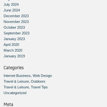
July 2024
June 2024
December 2023
November 2023
October 2023
September 2023
January 2023
April 2020
March 2020
January 2019
Categories
Internet Business, Web Design
Travel & Leisure, Outdoors
Travel & Leisure, Travel Tips
Uncategorized
Meta