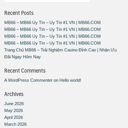
Recent Posts
MB66 – MB66 Uy Tín – Uy Tín #1 VN | MB66.COM
MB66 – MB66 Uy Tín – Uy Tín #1 VN | MB66.COM
MB66 – MB66 Uy Tín – Uy Tín #1 VN | MB66.COM
MB66 – MB66 Uy Tín – Uy Tín #1 VN | MB66.COM
Trang Chủ MB66 – Trải Nghiệm Casino Đỉnh Cao | Nhận Ưu
Đãi Ngay Hôm Nay
Recent Comments
A WordPress Commenter
on
Hello world!
Archives
June 2026
May 2026
April 2026
March 2026