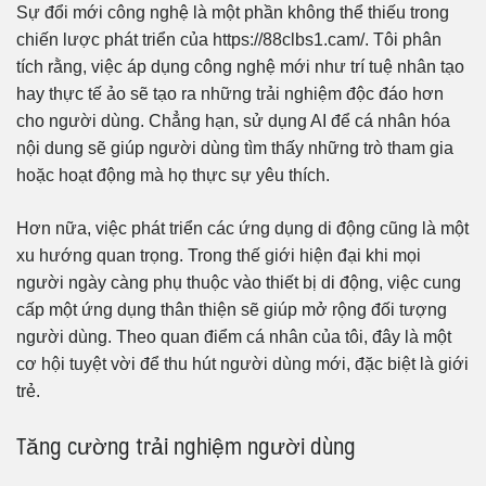
Sự đổi mới công nghệ là một phần không thể thiếu trong
chiến lược phát triển của https://88clbs1.cam/. Tôi phân
tích rằng, việc áp dụng công nghệ mới như trí tuệ nhân tạo
hay thực tế ảo sẽ tạo ra những trải nghiệm độc đáo hơn
cho người dùng. Chẳng hạn, sử dụng AI để cá nhân hóa
nội dung sẽ giúp người dùng tìm thấy những trò tham gia
hoặc hoạt động mà họ thực sự yêu thích.
Hơn nữa, việc phát triển các ứng dụng di động cũng là một
xu hướng quan trọng. Trong thế giới hiện đại khi mọi
người ngày càng phụ thuộc vào thiết bị di động, việc cung
cấp một ứng dụng thân thiện sẽ giúp mở rộng đối tượng
người dùng. Theo quan điểm cá nhân của tôi, đây là một
cơ hội tuyệt vời để thu hút người dùng mới, đặc biệt là giới
trẻ.
Tăng cường trải nghiệm người dùng