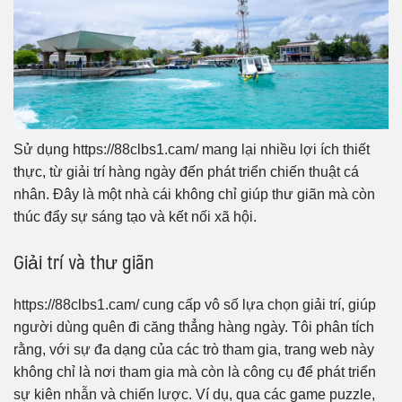
Sử dụng https://88clbs1.cam/ mang lại nhiều lợi ích thiết
thực, từ giải trí hàng ngày đến phát triển chiến thuật cá
nhân. Đây là một nhà cái không chỉ giúp thư giãn mà còn
thúc đẩy sự sáng tạo và kết nối xã hội.
Giải trí và thư giãn
https://88clbs1.cam/ cung cấp vô số lựa chọn giải trí, giúp
người dùng quên đi căng thẳng hàng ngày. Tôi phân tích
rằng, với sự đa dạng của các trò tham gia, trang web này
không chỉ là nơi tham gia mà còn là công cụ để phát triển
sự kiên nhẫn và chiến lược. Ví dụ, qua các game puzzle,