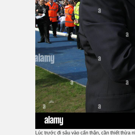
Lúc trước đi sâu vào cẩn thận, cần thiết thừa 