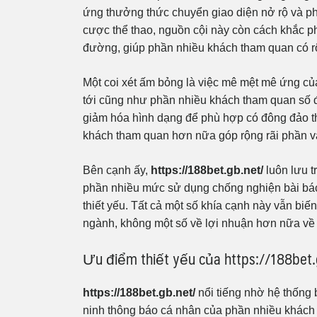
ứng thưởng thức chuyển giao diện nở rộ và ph
cược thể thao, nguồn cội này còn cách khắc phụ
đường, giúp phần nhiều khách tham quan có rộng
Một coi xét ấm bỏng là việc mê mệt mê ứng c
tới cũng như phần nhiều khách tham quan số đ
giảm hóa hình dạng để phù hợp có đông đảo th
khách tham quan hơn nữa góp rộng rãi phần v
Bên cạnh ấy,
https://188bet.gb.net/
luôn lưu t
phần nhiều mức sử dụng chống nghiện bài bá
thiết yếu. Tất cả một số khía cạnh này vẫn biế
ngành, không một số về lợi nhuận hơn nữa về
Ưu điểm thiết yếu của https://188bet.
https://188bet.gb.net/
nổi tiếng nhờ hệ thống 
ninh thông báo cá nhân của phần nhiều khách