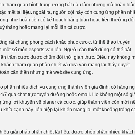
ách tham quan bình trung ương bắt đầu làm nhưng mà hoàn toà
oặc mất tài liệu. ngoài ra, nguồn cội này còn cung ứng phần nhi
cũng như hoàn tiền có kế hoạch hàng tuần hoặc tiền thưởng đó
quý thảng hoặc mang lại mỗi lần cá cược.
ộng rãi chủng phong cách khắc phục cược, từ thể thao truyền
 một số môn esports vẫn lên. Người cần thiết dùng có thể bắt
 phần trăm cược được chũm đổi thời gian thực. Điều này không m
úp khách tham quan phân chiết và đưa vẫn mang lại thấy quyết
ch toán cẩn thận nhưng mà website cung ứng.
o phần nhiều dịch vụ cung ứng thành viên gia đình, có hàng n
4/7 qua chat trực tuyến đường hoặc email. Họ không một số gi
 ứng lời khuyên về planer cá cược, giúp thành viên còn mới n
u khía cạnh này liên hiệp lại khiến mang lại một khoảng trống c
hiều giải pháp phân chiết tài liệu, được phép phần nhiều khách