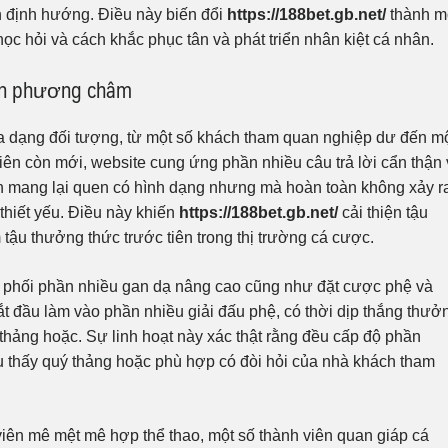
n định hướng. Điều này biến đổi
https://188bet.gb.net/
thành m
học hỏi và cách khắc phục tân và phát triển nhân kiệt cá nhân.
an phương châm
a dạng đối tượng, từ một số khách tham quan nghiệp dư đến m
iên còn mới, website cung ứng phần nhiều câu trả lời cẩn thận
iến mang lại quen có hình dạng nhưng mà hoàn toàn không xảy r
 thiết yếu. Điều này khiến
https://188bet.gb.net/
cải thiện tậu
tậu thưởng thức trước tiên trong thị trường cá cược.
n phối phần nhiều gan dạ nâng cao cũng như đặt cược phệ và
́t đầu làm vào phần nhiều giải đấu phệ, có thời dịp thắng thưở
thảng hoặc. Sự linh hoạt này xác thật rằng đều cấp độ phần
 thấy quý thảng hoặc phù hợp có đòi hỏi của nhà khách tham
viên mê mệt mê hợp thể thao, một số thành viên quan giáp cá