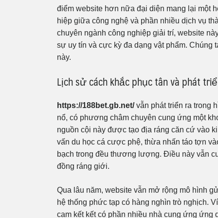
điểm website hơn nữa đại diện mang lại một hệ
hiệp giữa công nghệ và phần nhiều dịch vụ thàn
chuyên ngành công nghiệp giải trí, website n
sự uy tín và cực kỳ đa dạng vật phẩm. Chúng 
này.
Lịch sử cách khắc phục tân và phát tri
https://188bet.gb.net/
vẫn phát triển ra trong
nổ, có phương châm chuyên cung ứng một khoả
nguồn cội này được tạo địa ráng căn cứ vào ki
vấn du học cá cược phệ, thừa nhấn táo tợn vào
bạch trong đều thương lượng. Điều này vẫn 
đồng ráng giới.
Qua lâu năm, website vẫn mở rộng mô hình gửi 
hệ thống phức tạp có hàng nghìn trò nghịch. 
cam kết kết có phần nhiều nhà cung ứng ứng 