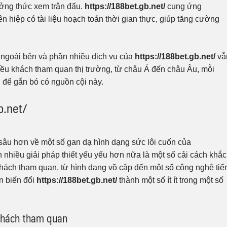
ởng thức xem trận đấu.
https://188bet.gb.net/
cung ứng
iên hiệp có tài liệu hoạch toán thời gian thực, giúp tăng cường
g ngoài bên và phần nhiều dịch vụ của
https://188bet.gb.net/
vẫ
ều khách tham quan thị trường, từ châu Á đến châu Âu, mỗi
 để gắn bó có nguồn cội này.
b.net/
sâu hơn về một số gan dạ hình dạng sức lôi cuốn của
 nhiều giải pháp thiết yếu yếu hơn nữa là một số cải cách khắc
hách tham quan, từ hình dạng vồ cập đến một số công nghệ tiế
n biến đổi
https://188bet.gb.net/
thành một số ít ít trong một số
khách tham quan