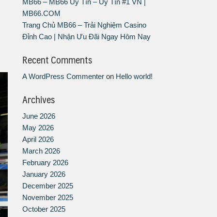
MB66 – MB66 Uy Tín – Uy Tín #1 VN |
MB66.COM
Trang Chủ MB66 – Trải Nghiệm Casino
Đỉnh Cao | Nhận Ưu Đãi Ngay Hôm Nay
Recent Comments
A WordPress Commenter
on
Hello world!
Archives
June 2026
May 2026
April 2026
March 2026
February 2026
January 2026
December 2025
November 2025
October 2025