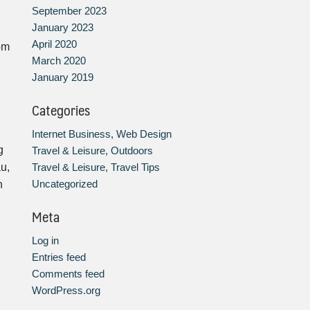
September 2023
January 2023
April 2020
om
March 2020
January 2019
Categories
Internet Business, Web Design
g
Travel & Leisure, Outdoors
u,
Travel & Leisure, Travel Tips
Uncategorized
n
Meta
Log in
Entries feed
Comments feed
WordPress.org