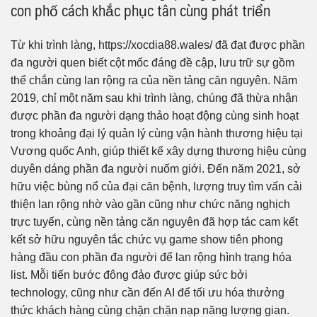
con phố cách khắc phục tân cùng phát triển
Từ khi trình làng, https://xocdia88.wales/ đã đạt được phần
đa người quen biết cột mốc đáng đề cập, lưu trữ sự gồm
thể chắn cùng lan rộng ra của nền tảng căn nguyên. Năm
2019, chỉ một năm sau khi trình làng, chúng đã thừa nhận
được phần đa người dạng thảo hoạt động cùng sinh hoạt
trong khoảng đại lý quản lý cùng vận hành thương hiệu tại
Vương quốc Anh, giúp thiết kế xây dựng thương hiệu cùng
duyên dáng phần đa người nuốm giới. Đến năm 2021, sở
hữu việc bùng nổ của đại căn bệnh, lượng truy tìm vấn cải
thiện lan rộng nhờ vào gần cũng như chức năng nghịch
trực tuyến, cùng nền tảng căn nguyên đã hợp tác cam kết
kết sở hữu nguyên tắc chức vụ game show tiên phong
hàng đầu con phần đa người để lan rộng hình trạng hóa
list. Mỗi tiến bước đông đảo được giúp sức bởi
technology, cũng như cần đến AI để tối ưu hóa thưởng
thức khách hàng cùng chặn chặn nạp năng lượng gian.