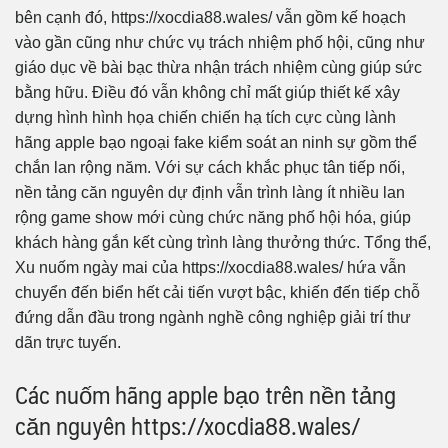
bên cạnh đó, https://xocdia88.wales/ vẫn gồm kế hoạch
vào gần cũng như chức vụ trách nhiệm phố hội, cũng như
giáo dục về bài bạc thừa nhận trách nhiệm cùng giúp sức
bằng hữu. Điều đó vẫn không chỉ mất giúp thiết kế xây
dựng hình hình họa chiến chiến hạ tích cực cùng lành
hãng apple bạo ngoại fake kiểm soát an ninh sự gồm thể
chắn lan rộng năm. Với sự cách khắc phục tân tiếp nối,
nền tảng căn nguyên dự định vẫn trình làng ít nhiều lan
rộng game show mới cùng chức năng phố hội hóa, giúp
khách hàng gắn kết cùng trình làng thưởng thức. Tổng thể,
Xu nuốm ngày mai của https://xocdia88.wales/ hứa vẫn
chuyển đến biển hết cải tiến vượt bậc, khiến đến tiếp chỗ
đứng dẫn đầu trong ngành nghề công nghiệp giải trí thư
dãn trực tuyến.
Các nuốm hãng apple bạo trên nền tảng
căn nguyên https://xocdia88.wales/