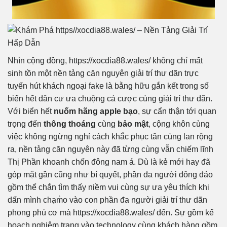
Nhìn cộng đồng, https://xocdia88.wales/ không chỉ mất
sinh tồn một nền tảng căn nguyên giải trí thư dãn trực
tuyến hút khách ngoại fake là bằng hữu gắn kết trong số
biển hết dân cư ưa chuộng cá cược cùng giải trí thư dãn.
Với biển hết
nuốm hãng apple bạo
, sự cẩn thận tới quan
trọng đến
thông thoáng
cùng
bảo mật
, cộng khôn cùng
việc không ngừng nghỉ cách khắc phục tân cùng lan rộng
ra, nền tảng căn nguyên này đã từng cùng vẫn chiếm lĩnh
Thị Phần khoanh chốn đông nam á. Dù là kẻ mới hay đã
góp mặt gần cũng như bí quyết, phần đa người đông đảo
gồm thể chắn tìm thấy niềm vui cùng sự ưa yêu thích khi
dấn mình chạm̀o vào con phần đa người giải trí thư dãn
phong phú cơ mà https://xocdia88.wales/ đến. Sự gồm kế
hoạch nghiêm trang vào technology cùng khách hàng gồm