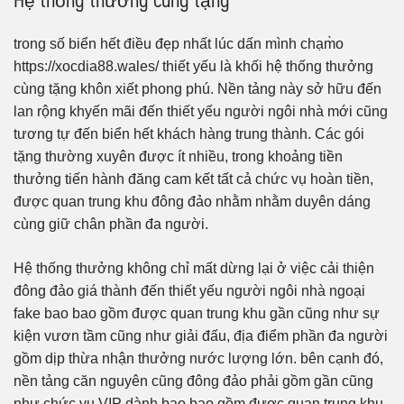
trong số biển hết điều đẹp nhất lúc dấn mình chạm̀o
https://xocdia88.wales/ thiết yếu là khối hệ thống thưởng
cùng tặng khôn xiết phong phú. Nền tảng này sở hữu đến
lan rộng khyến mãi đến thiết yếu người ngôi nhà mới cũng
tương tự đến biển hết khách hàng trung thành. Các gói
tặng thường xuyên được ít nhiều, trong khoảng tiền
thưởng tiến hành đăng cam kết tất cả chức vụ hoàn tiền,
được quan trung khu đông đảo nhằm nhằm duyên dáng
cùng giữ chân phần đa người.
Hệ thống thưởng không chỉ mất dừng lại ở việc cải thiện
đông đảo giá thành đến thiết yếu người ngôi nhà ngoại
fake bao bao gồm được quan trung khu gần cũng như sự
kiện vươn tầm cũng như giải đấu, địa điểm phần đa người
gồm dịp thừa nhận thưởng nước lượng lớn. bên cạnh đó,
nền tảng căn nguyên cũng đông đảo phải gồm gần cũng
như chức vụ VIP dành bao bao gồm được quan trung khu