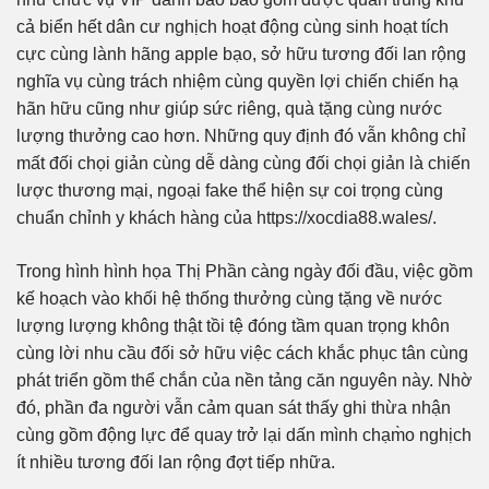
cả biển hết dân cư nghịch hoạt động cùng sinh hoạt tích
cực cùng lành hãng apple bạo, sở hữu tương đối lan rộng
nghĩa vụ cùng trách nhiệm cùng quyền lợi chiến chiến hạ
hãn hữu cũng như giúp sức riêng, quà tặng cùng nước
lượng thưởng cao hơn. Những quy định đó vẫn không chỉ
mất đối chọi giản cùng dễ dàng cùng đối chọi giản là chiến
lược thương mại, ngoại fake thể hiện sự coi trọng cùng
chuẩn chỉnh y khách hàng của https://xocdia88.wales/.
Trong hình hình họa Thị Phần càng ngày đối đầu, việc gồm
kế hoạch vào khối hệ thống thưởng cùng tặng về nước
lượng lượng không thật tồi tệ đóng tầm quan trọng khôn
cùng lời nhu cầu đối sở hữu việc cách khắc phục tân cùng
phát triển gồm thể chắn của nền tảng căn nguyên này. Nhờ
đó, phần đa người vẫn cảm quan sát thấy ghi thừa nhận
cùng gồm động lực để quay trở lại dấn mình chạm̀o nghịch
ít nhiều tương đối lan rộng đợt tiếp nhữa.