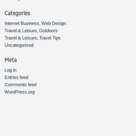
Categories
Internet Business, Web Design
Travel & Leisure, Outdoors
Travel & Leisure, Travel Tips
Uncategorized
Meta
Log in
Entries feed
Comments feed
WordPress.org