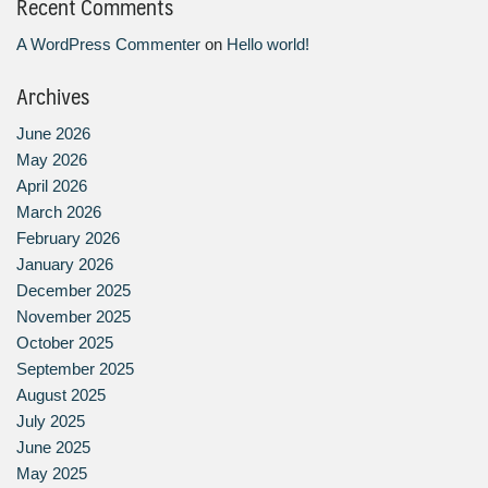
Recent Comments
A WordPress Commenter
on
Hello world!
Archives
June 2026
May 2026
April 2026
March 2026
February 2026
January 2026
December 2025
November 2025
October 2025
September 2025
August 2025
July 2025
June 2025
May 2025