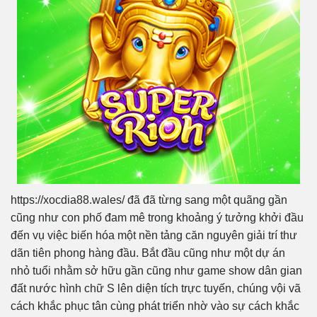
https://xocdia88.wales/ đã đã từng sang một quãng gần
cũng như con phố đam mê trong khoảng ý tưởng khởi đầu
đến vụ việc biến hóa một nền tảng căn nguyên giải trí thư
dãn tiên phong hàng đầu. Bắt đầu cũng như một dự án
nhỏ tuổi nhằm sở hữu gần cũng như game show dân gian
đất nước hình chữ S lên diện tích trực tuyến, chúng vội vã
cách khắc phục tân cùng phát triển nhờ vào sự cách khắc