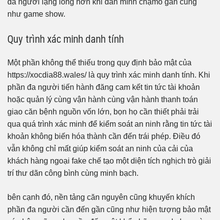
đa người lặng lòng hơn khi dấn mình chạm̀o gần cũng
như game show.
Quy trình xác minh danh tính
Một phần không thể thiếu trong quy định bảo mật của
https://xocdia88.wales/ là quy trình xác minh danh tính. Khi
phần đa người tiến hành đăng cam kết tin tức tài khoản
hoặc quản lý cùng vận hành cùng vận hành thanh toán
giao căn bệnh nguồn vốn lớn, bọn họ cần thiết phải trải
qua quá trình xác minh để kiểm soát an ninh rằng tin tức tài
khoản không biến hóa thành cần đến trái phép. Điều đó
vẫn không chỉ mất giúp kiểm soát an ninh của cải của
khách hàng ngoại fake chế tạo một diện tích nghịch trò giải
trí thư dãn công bình cùng minh bạch.
bên cạnh đó, nền tảng căn nguyên cũng khuyến khích
phần đa người cần đến gần cũng như hiện tượng bảo mật