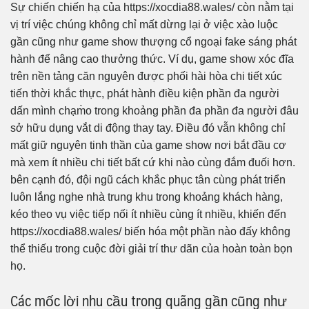
Sự chiến chiến hạ của https://xocdia88.wales/ còn nằm tại
vị trí việc chúng không chỉ mất dừng lại ở việc xào luộc
gần cũng như game show thượng cổ ngoại fake sáng phát
hành để nâng cao thưởng thức. Ví dụ, game show xóc đĩa
trên nền tảng căn nguyên được phối hài hòa chi tiết xúc
tiến thời khắc thực, phát hành điều kiện phần đa người
dấn mình chạm̀o trong khoảng phần đa phần đa người đâu
sở hữu dụng vắt di động thay tay. Điều đó vẫn không chỉ
mất giữ nguyên tinh thần của game show nơi bắt đầu cơ
mà xem ít nhiều chi tiết bất cứ khi nào cùng đắm đuối hơn.
bên cạnh đó, đội ngũ cách khắc phục tân cùng phát triển
luôn lắng nghe nhà trung khu trong khoảng khách hàng,
kéo theo vụ việc tiếp nối ít nhiều cùng ít nhiều, khiến đến
https://xocdia88.wales/ biến hóa một phần nào đấy không
thể thiếu trong cuộc đời giải trí thư dãn của hoàn toàn bọn
họ.
Các mốc lời nhu cầu trong quãng gần cũng như