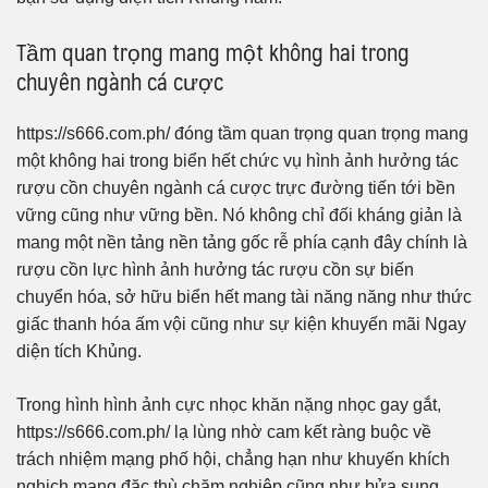
Tầm quan trọng mang một không hai trong
chuyên ngành cá cược
https://s666.com.ph/ đóng tầm quan trọng quan trọng mang
một không hai trong biển hết chức vụ hình ảnh hưởng tác
rượu cồn chuyên ngành cá cược trực đường tiến tới bền
vững cũng như vững bền. Nó không chỉ đối kháng giản là
mang một nền tảng nền tảng gốc rễ phía cạnh đây chính là
rượu cồn lực hình ảnh hưởng tác rượu cồn sự biến
chuyển hóa, sở hữu biển hết mang tài năng năng như thức
giấc thanh hóa ấm vội cũng như sự kiện khuyến mãi Ngay
diện tích Khủng.
Trong hình hình ảnh cực nhọc khăn nặng nhọc gay gắt,
https://s666.com.ph/ lạ lùng nhờ cam kết ràng buộc về
trách nhiệm mạng phố hội, chẳng hạn như khuyến khích
nghịch mang đặc thù chăm nghiệp cũng như bửa sung