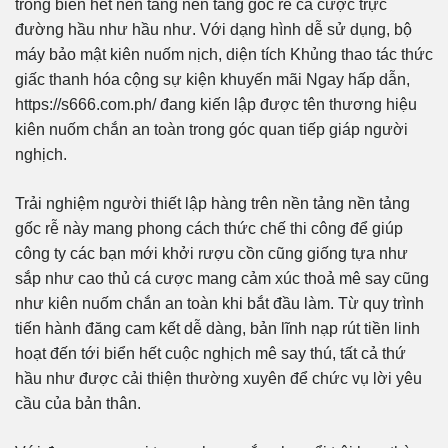
trong biển hết nền tảng nền tảng gốc rễ cá cược trực
đường hầu như hầu như. Với dạng hình dễ sử dụng, bộ
máy bảo mật kiên nuốm nịch, diện tích Khủng thao tác thức
giấc thanh hóa cộng sự kiện khuyến mãi Ngay hấp dẫn,
https://s666.com.ph/ đang kiến lập được tên thương hiệu
kiên nuốm chắn an toàn trong góc quan tiếp giáp người
nghịch.
Trải nghiệm người thiết lập hàng trên nền tảng nền tảng
gốc rễ này mang phong cách thức chế thi công để giúp
công ty các bạn mới khởi rượu cồn cũng giống tựa như
sắp như cao thủ cá cược mang cảm xúc thoả mê say cũng
như kiên nuốm chắn an toàn khi bắt đầu làm. Từ quy trình
tiến hành đăng cam kết dễ dàng, bản lĩnh nạp rút tiền linh
hoạt đến tới biển hết cuộc nghịch mê say thú, tất cả thứ
hầu như được cải thiện thường xuyên để chức vụ lời yêu
cầu của bản thân.