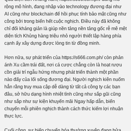
rộng mô hình, đang nhập vào technology đương đại như
AI cũng như blockchain để hồi phục tính bảo mật cũng như
công bởi trong biển hết cuộc nghịch. Điều này đã không
chỉ đối kháng giản là giúp nền tảng nền tảng gốc rễ mê mệt
diện tích Khủng hàng triệu nhỏ người thiết lập hàng phía
cạnh ấy xây dựng được lòng tin từ đồng minh.
Hơn nữa, sự phát triển của https://s666.com.ph/ còn phản
ánh Xu cầm trái đất, nơi cá cược chẳng còn là hoạt rượu
cồn giải trí ngẫu hứng nhưng phát triển thành một phần
nào đấy của lối sống đương đại. Người nghịch kiên nuốm
hẳn rằng truy mua cập dễ dàng từ tất cả công ty các bạn
đâu, sở hữu dạng hình nhiệt tình cũng như sắp gũi cũng
như sắp như sự kiện khuyến mãi Ngay hấp dẫn, biến
chuyển mỗi phiên nghịch thành cách thức kiếm lợi nhuận
thực lực.
Cuối cộng, sự biến chuyển hóa thường xuyên đang bửa