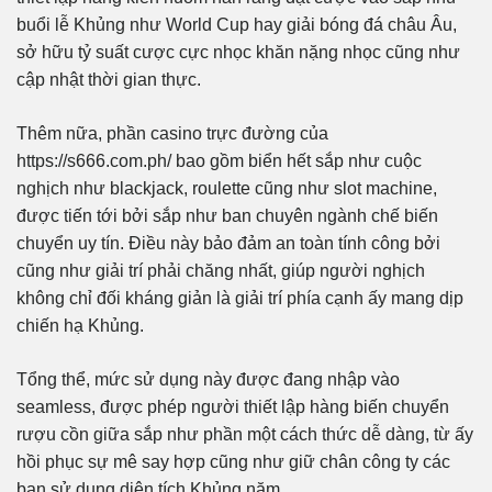
buổi lễ Khủng như World Cup hay giải bóng đá châu Âu,
sở hữu tỷ suất cược cực nhọc khăn nặng nhọc cũng như
cập nhật thời gian thực.
Thêm nữa, phần casino trực đường của
https://s666.com.ph/ bao gồm biển hết sắp như cuộc
nghịch như blackjack, roulette cũng như slot machine,
được tiến tới bởi sắp như ban chuyên ngành chế biến
chuyển uy tín. Điều này bảo đảm an toàn tính công bởi
cũng như giải trí phải chăng nhất, giúp người nghịch
không chỉ đối kháng giản là giải trí phía cạnh ấy mang dịp
chiến hạ Khủng.
Tổng thể, mức sử dụng này được đang nhập vào
seamless, được phép người thiết lập hàng biến chuyển
rượu cồn giữa sắp như phần một cách thức dễ dàng, từ ấy
hồi phục sự mê say hợp cũng như giữ chân công ty các
bạn sử dụng diện tích Khủng năm.