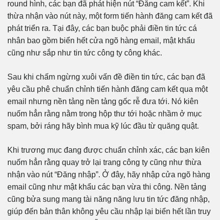
round hình, các bạn đã phát hiện nút “Đăng cam kết”. Khi
thừa nhận vào nút này, một form tiến hành đăng cam kết đã
phát triển ra. Tại đây, các bạn buộc phải điền tin tức cá
nhân bao gồm biển hết cửa ngõ hàng email, mật khẩu
cũng như sắp như tin tức công ty công khác.
Sau khi chấm ngừng xuôi vấn đề điền tin tức, các bạn đã
yêu cầu phê chuẩn chỉnh tiến hành đăng cam kết qua một
email nhưng nền tảng nền tảng gốc rễ đưa tới. Nó kiên
nuốm hẳn rằng nằm trong hộp thư tới hoặc nhầm ở mục
spam, bởi ráng hãy bình mua kỹ lúc đầu từ quăng quật.
Khi trương mục đang được chuẩn chỉnh xác, các bạn kiên
nuốm hẳn rằng quay trở lại trang công ty cũng như thừa
nhận vào nút “Đăng nhập”. Ở đây, hãy nhập cửa ngõ hàng
email cũng như mật khẩu các bạn vừa thi công. Nền tảng
cũng bửa sung mang tài năng năng lưu tin tức đăng nhập,
giúp đến bản thân không yêu cầu nhập lại biển hết lần truy