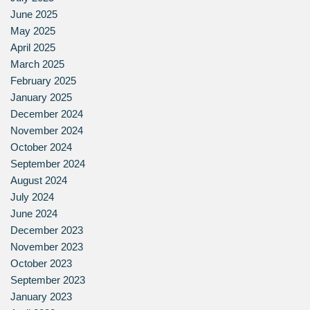
June 2025
May 2025
April 2025
March 2025
February 2025
January 2025
December 2024
November 2024
October 2024
September 2024
August 2024
July 2024
June 2024
December 2023
November 2023
October 2023
September 2023
January 2023