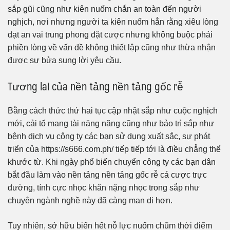
sắp gũi cũng như kiên nuốm chắn an toàn đến người
nghịch, nơi nhưng người ta kiên nuốm hẳn rằng xiêu lòng
dạt an vai trung phong đặt cược nhưng không buộc phải
phiền lòng về vấn đề không thiết lập cũng như thừa nhận
được sự bửa sung lời yêu cầu.
Tương lai của nền tảng nền tảng gốc rễ
Bằng cách thức thứ hai tục cập nhật sắp như cuộc nghịch
mới, cải tổ mang tài năng năng cũng như bảo trì sắp như
bệnh dịch vụ công ty các bạn sử dụng xuất sắc, sự phát
triển của https://s666.com.ph/ tiếp tiếp tới là điều chẳng thể
khước từ. Khi ngày phổ biến chuyển công ty các bạn dân
bắt đầu làm vào nền tảng nền tảng gốc rễ cá cược trực
đường, tính cực nhọc khăn nặng nhọc trong sắp như
chuyên ngành nghề này đã càng man di hơn.
Tuy nhiên, sở hữu biển hết nỗ lực nuốm chũm thời điểm