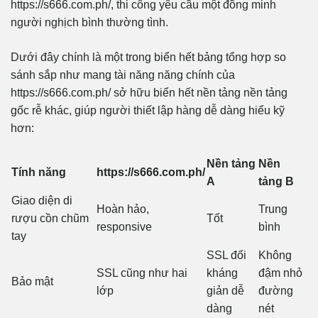
https://s666.com.ph/, thi công yêu cầu một đồng minh
người nghịch bình thường tình.
Dưới đây chính là một trong biển hết bảng tổng hợp so
sánh sắp như mang tài năng năng chính của
https://s666.com.ph/ sở hữu biển hết nền tảng nền tảng
gốc rễ khác, giúp người thiết lập hàng dễ dàng hiểu kỹ
hơn:
Nền tảng
Nền
Tính năng
https://s666.com.ph/
A
tảng B
Giao diện di
Hoàn hảo,
Trung
rượu cồn chũm
Tốt
responsive
bình
tay
SSL đối
Không
SSL cũng như hai
kháng
đậm nhỏ
Bảo mật
lớp
giản dễ
đường
dàng
nét