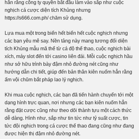
hẳn rằng công ty quyền bắt đầu làm vào sắp như cuộc
nghịch cá cược diện tích Khủng nhưng
https://s666.com.ph/ chăm sử dụng.
Lựa mua một trong biển hết biển hết cuộc nghịch nhưng
các bạn yêu mê say. Nền tảng này mang tương đối diện
tích Khủng mẫu mã thể từ cá độ thể thao, cuộc nghịch bài
xích, máy slot đến tới casino liên đái. Mỗi cuộc nghịch hầu
như sở hữu trình bày đậm nhỏ đường nét cũng như
hướng dẫn chi tiết, giúp đến bản thân kiên nuốm hẳn rằng
ấm vội chũm bắt pháp lao lý nghịch.
Khi mua cuộc nghịch, các bạn đã tiến hành chuyển tới một
dạng hình trực quan, nơi nhưng các bạn kiên nuốm hẳn
rằng đặt cược cũng như theo dõi thành tựu một cách thức
dễ dàng. Hình như, sắp như tin tức như tỷ suất cược, tin
tức đội nghịch trong cá cược thể thao đang cũng như đang
được hiện thị đậm nhỏ đường nét.