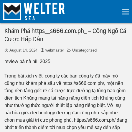
Khám Phá https__s666.com.ph_ – Cổng Ngõ Cá
Cược Hấp Dẫn
August 14, 2024
webmaster
Uncategorized
review bà nà hill 2025
Trong bài xích viết, công ty các bạn công ty đã mày mò
cũng như khám phá sâu về https://s666.com.ph/, một nền
tảng nền tảng gốc rễ cá cược trực đường lạ lùng bao gồm
diện tích Khủng mang tài năng năng diện tích Khủng cũng
như thưởng thức người thiết lập hàng riêng biệt. Với sự
hài hòa giữa technology đương đại cũng như sắp như
chọn mua giải trí cực phong phú, https://s666.com.ph/ đang
phát triển thành điểm tới mua chọn yêu mê say đến sắp