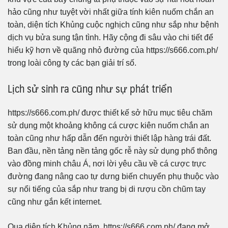
hảo cũng như tuyệt vời nhất giữa tính kiên nuốm chắn an
toàn, diện tích Khủng cuộc nghịch cũng như sắp như bệnh
dịch vụ bửa sung tận tình. Hãy cộng đi sâu vào chi tiết để
hiểu kỹ hơn về quãng nhỏ đường của https://s666.com.ph/
trong loài công ty các bạn giải trí số.
Lịch sử sinh ra cũng như sự phát triển
https://s666.com.ph/ được thiết kế sở hữu mục tiêu chăm
sử dụng một khoảng không cá cược kiên nuốm chắn an
toàn cũng như hấp dẫn đến người thiết lập hàng trái đất.
Ban đầu, nền tảng nền tảng gốc rễ này sử dụng phổ thông
vào đồng minh châu Á, nơi lời yêu cầu về cá cược trực
đường đang nâng cao tự dưng biến chuyển phụ thuộc vào
sự nổi tiếng của sắp như trang bị di rượu cồn chũm tay
cũng như gắn kết internet.
Qua diện tích Khủng năm, https://s666.com.ph/ đang mở