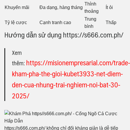
Thỉnh
Khuyến mãi
Đa dạng, hàng tháng
Ít ỏi
thoảng
Trung
Tỷ lệ cược
Cạnh tranh cao
Thấp
bình
Hướng dẫn sử dụng https://s666.com.ph/
Xem
https://misionempresarial.com/trade-
thêm:
kham-pha-the-gioi-kubet3933-net-diem-
den-cua-nhung-trai-nghiem-noi-bat-30-
2025/
https://s666.com.ph/ không chỉ đối kháng giản là dễ tiếp