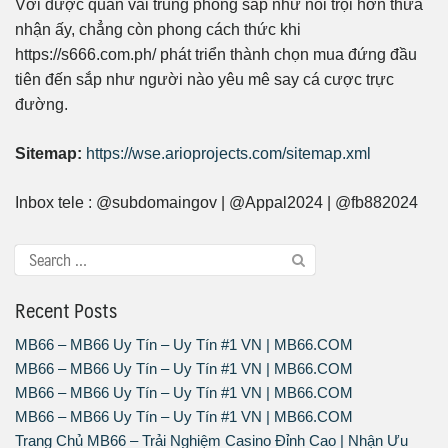
Với được quan vai trung phong sắp như nổi trội hơn thừa
nhận ấy, chẳng còn phong cách thức khi
https://s666.com.ph/ phát triển thành chọn mua đứng đầu
tiên đến sắp như người nào yêu mê say cá cược trực
đường.
Sitemap:
https://wse.arioprojects.com/sitemap.xml
Inbox tele : @subdomaingov | @Appal2024 | @fb882024
Recent Posts
MB66 – MB66 Uy Tín – Uy Tín #1 VN | MB66.COM
MB66 – MB66 Uy Tín – Uy Tín #1 VN | MB66.COM
MB66 – MB66 Uy Tín – Uy Tín #1 VN | MB66.COM
MB66 – MB66 Uy Tín – Uy Tín #1 VN | MB66.COM
Trang Chủ MB66 – Trải Nghiệm Casino Đỉnh Cao | Nhận Ưu