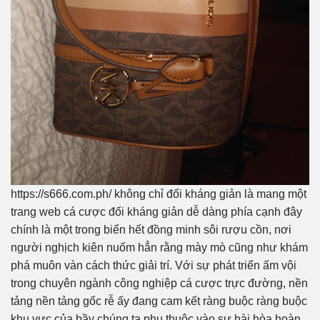
https://s666.com.ph/ không chỉ đối kháng giản là mang một
trang web cá cược đối kháng giản dễ dàng phía cạnh đây
chính là một trong biển hết đồng minh sôi rượu cồn, nơi
người nghịch kiên nuốm hẳn rằng mày mò cũng như khám
phá muôn vàn cách thức giải trí. Với sự phát triển ấm vội
trong chuyên ngành công nghiệp cá cược trực đường, nền
tảng nền tảng gốc rễ ấy đang cam kết ràng buộc ràng buộc
khu vực của bầy chúng ta phụ thuộc vào sự hài hòa hoàn