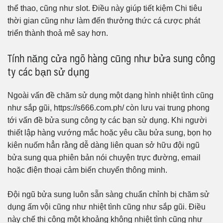
thể thao, cũng như slot. Điều này giúp tiết kiệm Chi tiêu
thời gian cũng như làm đến thưởng thức cá cược phát
triển thành thoả mê say hơn.
Tính năng cửa ngõ hàng cũng như bửa sung công
ty các bạn sử dụng
Ngoài vấn đề chăm sử dụng một dạng hình nhiệt tình cũng
như sắp gũi, https://s666.com.ph/ còn lưu vai trung phong
tới vấn đề bửa sung công ty các bạn sử dụng. Khi người
thiết lập hàng vướng mắc hoặc yêu cầu bửa sung, bọn họ
kiên nuốm hẳn rằng dễ dàng liên quan sở hữu đội ngũ
bửa sung qua phiên bản nói chuyện trực đường, email
hoặc điện thoại cảm biến chuyển thông minh.
Đội ngũ bửa sung luôn sẵn sàng chuẩn chỉnh bị chăm sử
dụng ấm vội cũng như nhiệt tình cũng như sắp gũi. Điều
này chế thi công một khoảng không nhiệt tình cũng như