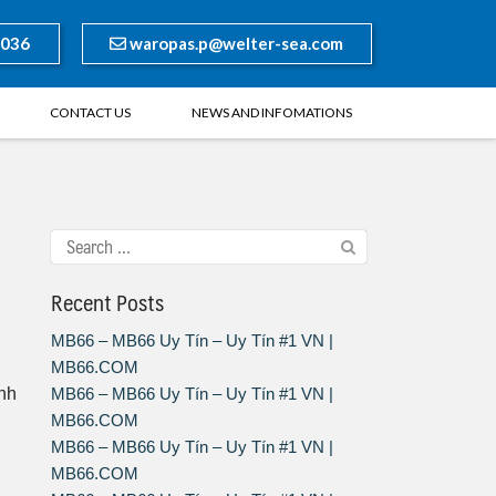
8036
waropas.p@welter-sea.com
CONTACT US
NEWS AND INFOMATIONS
Recent Posts
MB66 – MB66 Uy Tín – Uy Tín #1 VN |
MB66.COM
ĩnh
MB66 – MB66 Uy Tín – Uy Tín #1 VN |
MB66.COM
MB66 – MB66 Uy Tín – Uy Tín #1 VN |
MB66.COM