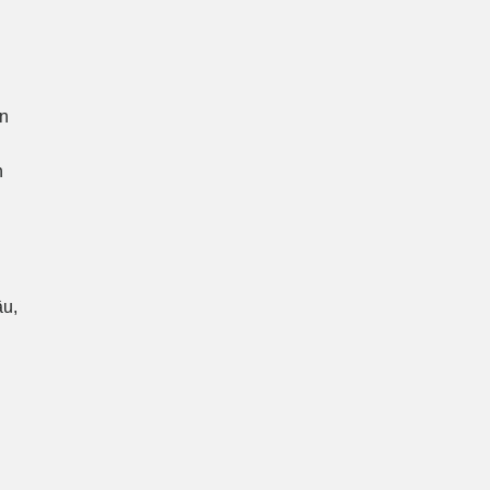
an
n
ầu,