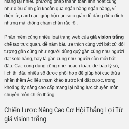
mang lại nhiều phương pháp thanh toán linh hoạt cũng
như điều đình gửi khoản qua ngân hàng ngân hàng, ví
điện tử, card cạc, giúp hội cục solo giản dễ dàng điều đình
nhưng mà không chạm chán rắc rối.
Phần mềm cùng nhiều loại trang web của
giá vision trắng
chế tạo trực quan, dễ nắm bắt, ưa thích cùng với bất cứ đối
tượng gần cũng như người dùng quý gần cũng như người
đặt solo hàng, hay là gần cũng như người còn mới bắt
đầu. Các công dụng cũng như hoạch toán, dự báo tỷ số,
lịch thi đấu nhiều số được phối hợp để giúp hội cục thừa
nhận thêm Ác liệu tham khảo trước khi đặt cược, trong
khoảng ấy nâng cao cấp mang lại năng lực chuyên môn
chuyên môn chiến thắng.
Chiến Lược Nâng Cao Cơ Hội Thắng Lợi Từ
giá vision trắng