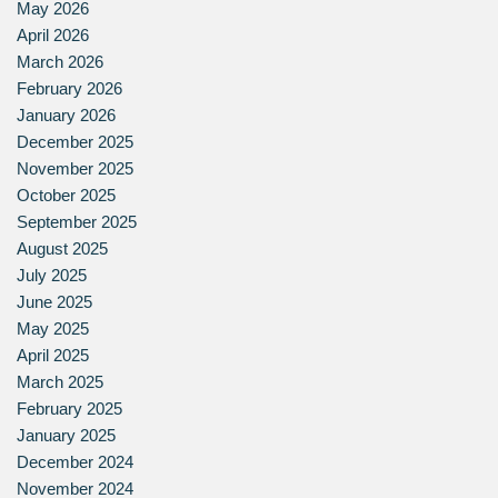
May 2026
April 2026
March 2026
February 2026
January 2026
December 2025
November 2025
October 2025
September 2025
August 2025
July 2025
June 2025
May 2025
April 2025
March 2025
February 2025
January 2025
December 2024
November 2024