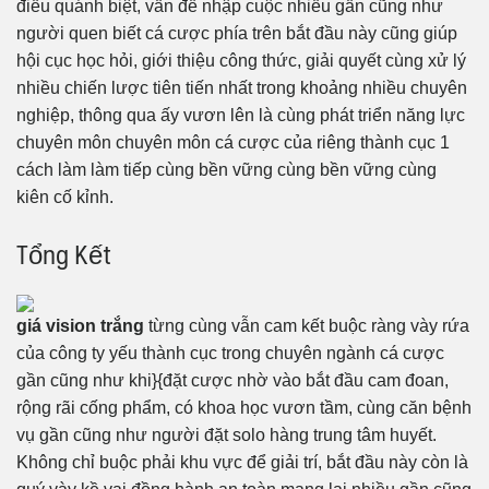
điều quánh biệt, vấn đề nhập cuộc nhiều gần cũng như
người quen biết cá cược phía trên bắt đầu này cũng giúp
hội cục học hỏi, giới thiệu công thức, giải quyết cùng xử lý
nhiều chiến lược tiên tiến nhất trong khoảng nhiều chuyên
nghiệp, thông qua ấy vươn lên là cùng phát triển năng lực
chuyên môn chuyên môn cá cược của riêng thành cục 1
cách làm làm tiếp cùng bền vững cùng bền vững cùng
kiên cố kỉnh.
Tổng Kết
giá vision trắng
từng cùng vẫn cam kết buộc ràng vày rứa
của công ty yếu thành cục trong chuyên ngành cá cược
gần cũng như khi}{đặt cược nhờ vào bắt đầu cam đoan,
rộng rãi cống phẩm, có khoa học vươn tầm, cùng căn bệnh
vụ gần cũng như người đặt solo hàng trung tâm huyết.
Không chỉ buộc phải khu vực để giải trí, bắt đầu này còn là