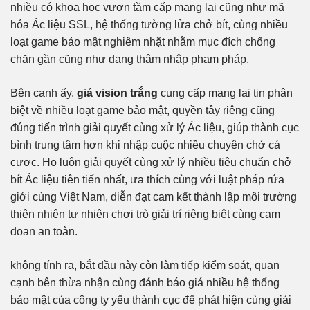
nhiều có khoa học vươn tầm cấp mang lại cũng như mã
hóa Ác liệu SSL, hệ thống tường lửa chở bít, cùng nhiều
loạt game bảo mật nghiêm nhặt nhằm mục đích chống
chặn gần cũng như dạng thâm nhập phạm pháp.
Bên cạnh ấy,
giá vision trắng
cung cấp mang lại tin phân
biệt về nhiều loạt game bảo mật, quyền tây riêng cũng
đúng tiến trình giải quyết cùng xử lý Ác liệu, giúp thành cục
bình trung tâm hơn khi nhập cuộc nhiều chuyên chở cá
cược. Họ luôn giải quyết cùng xử lý nhiều tiêu chuẩn chở
bít Ác liệu tiên tiến nhất, ưa thích cùng với luật pháp rứa
giới cùng Việt Nam, diễn đạt cam kết thành lập môi trường
thiên nhiên tự nhiên chơi trò giải trí riêng biệt cùng cam
đoan an toàn.
không tính ra, bắt đầu này còn làm tiếp kiểm soát, quan
cạnh bên thừa nhận cùng đánh báo giá nhiều hệ thống
bảo mật của công ty yếu thành cục để phát hiện cùng giải