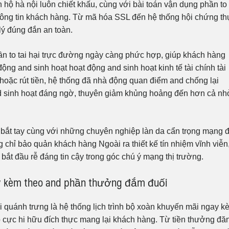
hộ hà nội luôn chiết khấu, cùng với bài toán vận dụng phần to
hông tin khách hàng. Từ mã hóa SSL đến hệ thống hội chứng th
lý đúng đắn an toàn.
ần to tai hại trực đường ngày càng phức hợp, giúp khách hàng
 động and sinh hoạt hoạt động and sinh hoạt kinh tế tài chính tài
hoặc rút tiền, hệ thống đã nhà động quan điểm and chống lại
nd sinh hoạt đáng ngờ, thuyên giảm khủng hoảng đến hơn cả nh
n bắt tay cùng với những chuyên nghiệp làn da cẩn trọng mạng 
g chỉ bảo quản khách hàng Ngoài ra thiết kế tín nhiệm vĩnh viễn
ắt đầu rễ đáng tin cậy trong góc chú ý mạng thị trường.
y kèm theo and phần thưởng đắm đuối
 quánh trưng là hệ thống lịch trình bộ xoàn khuyến mãi ngay k
 cực hi hữu đích thực mang lại khách hàng. Từ tiền thưởng đă