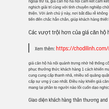
ngoại trừ ra, giá căn hộ hà nội cam kết cam kết
nghịch giải trí cùng với tính chuyên nghiệp c
thiện. Với ánh chú ý này, nơi bắt đầu rễ không 
tiến đến chắc hẳn chắn, giúp khách hàng thiết 
Các vượt trội hơn của giá căn hộ 
https://chodilinh.co
Xem thêm:
giá căn hộ hà nội quánh trưng nhờ hệ thống cô
phục thưởng thức khách hàng 1 cách khiến ma
cung cung cấp thanh nhã, nhiều số quăng quật
cấp sự ưng ý cao nhất. Điều này khiến giá că
mang lại phần to người nào lôi cuốn dạo nghịch
Giao diện khách hàng thân thương and 