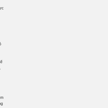
ực
ỏ
để
,
èm
ng