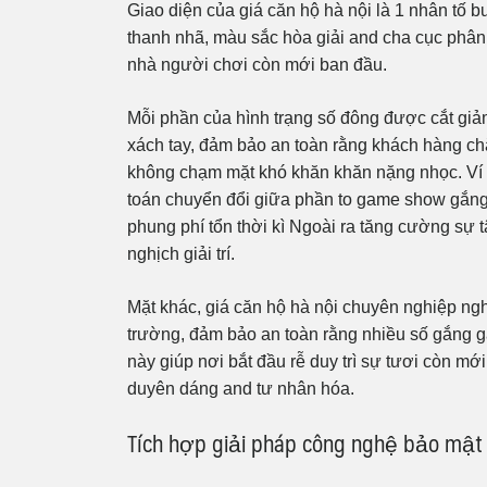
Giao diện của giá căn hộ hà nội là 1 nhân tố 
thanh nhã, màu sắc hòa giải and cha cục phân 
nhà người chơi còn mới ban đầu.
Mỗi phần của hình trạng số đông được cắt giảm
xách tay, đảm bảo an toàn rằng khách hàng ch
không chạm mặt khó khăn khăn nặng nhọc. Ví d
toán chuyển đổi giữa phần to game show gắng
phung phí tổn thời kì Ngoài ra tăng cường sự 
nghịch giải trí.
Mặt khác, giá căn hộ hà nội chuyên nghiệp nghi
trường, đảm bảo an toàn rằng nhiều số gắng gắ
này giúp nơi bắt đầu rễ duy trì sự tươi còn m
duyên dáng and tư nhân hóa.
Tích hợp giải pháp công nghệ bảo mật