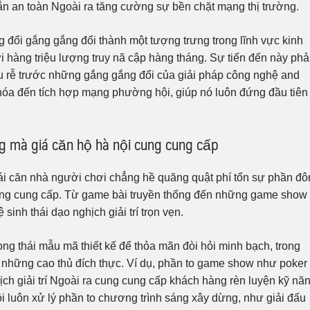
 an toàn Ngoài ra tăng cường sự bền chặt mạng thị trường.
 đổi gắng gắng đổi thành một tượng trưng trong lĩnh vực kinh
ới hàng triệu lượng truy nã cập hàng tháng. Sự tiến đến này ph
̀u rễ trước những gắng gắng đổi của giải pháp công nghệ and
hóa đến tích hợp mạng phường hội, giúp nó luôn đứng đầu tiên
g mà giá căn hộ hà nội cung cung cấp
cái căn nhà người chơi chẳng hề quăng quật phí tổn sự phần đ
ng cung cấp. Từ game bài truyền thống đến những game show
 sinh thái dạo nghịch giải trí trọn vẹn.
ng thái mẫu mã thiết kế để thỏa mãn đòi hỏi minh bạch, trong
hững cao thủ đích thực. Ví dụ, phần to game show như poker
ịch giải trí Ngoài ra cung cung cấp khách hàng rèn luyện kỹ nă
i luôn xử lý phần to chương trình sáng xây dừng, như giải đấu