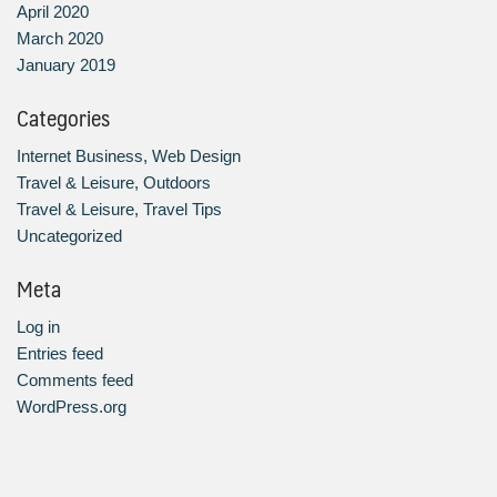
April 2020
March 2020
January 2019
Categories
Internet Business, Web Design
Travel & Leisure, Outdoors
Travel & Leisure, Travel Tips
Uncategorized
Meta
Log in
Entries feed
Comments feed
WordPress.org