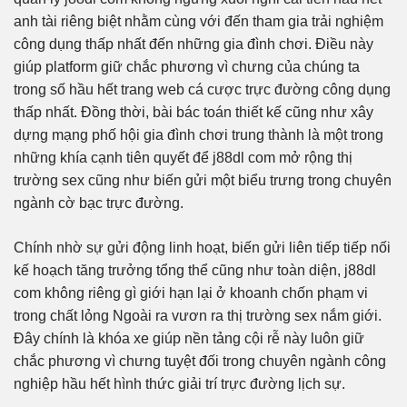
anh tài riêng biệt nhằm cùng với đến tham gia trải nghiệm
công dụng thấp nhất đến những gia đình chơi. Điều này
giúp platform giữ chắc phương vì chưng của chúng ta
trong số hầu hết trang web cá cược trực đường công dụng
thấp nhất. Đồng thời, bài bác toán thiết kế cũng như xây
dựng mạng phố hội gia đình chơi trung thành là một trong
những khía cạnh tiên quyết để j88dl com mở rộng thị
trường sex cũng như biến gửi một biểu trưng trong chuyên
ngành cờ bạc trực đường.
Chính nhờ sự gửi động linh hoạt, biến gửi liên tiếp tiếp nối
kế hoạch tăng trưởng tổng thể cũng như toàn diện, j88dl
com không riêng gì giới hạn lại ở khoanh chốn phạm vi
trong chất lỏng Ngoài ra vươn ra thị trường sex nắm giới.
Đây chính là khóa xe giúp nền tảng cội rễ này luôn giữ
chắc phương vì chưng tuyệt đối trong chuyên ngành công
nghiệp hầu hết hình thức giải trí trực đường lịch sự.