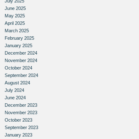
July 2025
June 2025
May 2025
April 2025
March 2025
February 2025
January 2025
December 2024
November 2024
October 2024
September 2024
August 2024
July 2024
June 2024
December 2023
November 2023
October 2023
September 2023
January 2023