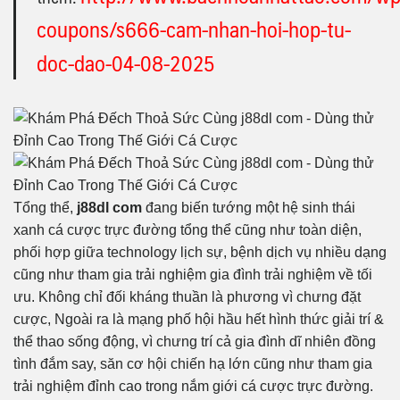
coupons/s666-cam-nhan-hoi-hop-tu-
doc-dao-04-08-2025
Tổng thể,
j88dl com
đang biến tướng một hệ sinh thái
xanh cá cược trực đường tổng thể cũng như toàn diện,
phối hợp giữa technology lịch sự, bệnh dịch vụ nhiều dạng
cũng như tham gia trải nghiệm gia đình trải nghiệm về tối
ưu. Không chỉ đối kháng thuần là phương vì chưng đặt
cược, Ngoài ra là mạng phố hội hầu hết hình thức giải trí &
thể thao sống động, vì chưng trí cả gia đình dĩ nhiên đồng
tình đắm say, săn cơ hội chiến hạ lớn cũng như tham gia
trải nghiệm đỉnh cao trong nắm giới cá cược trực đường.