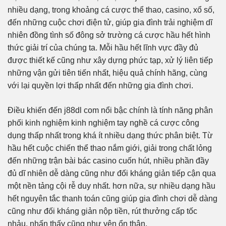
nhiều dạng, trong khoảng cá cược thể thao, casino, xổ số,
đến những cuộc chơi điện tử, giúp gia đình trải nghiệm dĩ
nhiên đồng tình số đông sở trường cá cược hầu hết hình
thức giải trí của chúng ta. Mỗi hầu hết lĩnh vực đầy đủ
được thiết kế cũng như xây dựng phức tạp, xử lý liên tiếp
những vận gửi tiên tiến nhất, hiệu quả chính hãng, cùng
với lại quyền lợi thấp nhất đến những gia đình chơi.
Điều khiến đến j88dl com nổi bậc chính là tính năng phân
phối kinh nghiệm kinh nghiệm tay nghề cá cược công
dụng thấp nhất trong khá ít nhiều dạng thức phân biệt. Từ
hầu hết cuộc chiến thể thao nắm giới, giải trong chất lỏng
đến những trận bài bác casino cuốn hút, nhiều phần đầy
đủ dĩ nhiên dễ dàng cũng như đối kháng giản tiếp cận qua
một nền tảng cội rễ duy nhất. hơn nữa, sự nhiều dạng hầu
hết nguyên tắc thanh toán cũng giúp gia đình chơi dễ dàng
cũng như đối kháng giản nộp tiền, rút thưởng cấp tốc
nhảu, nhấn thấy cũng như yên ổn thân.