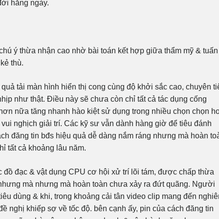
đời hằng ngày.
 chú ý thừa nhận cao nhờ bài toán kết hợp giữa thẩm mỹ & tuấn
kẻ thù.
u quả tải màn hình hiển thị cong cùng độ khởi sắc cao, chuyên ti
hịp như thật. Điều này sẽ chưa còn chỉ tất cả tác dụng cống
 hơn nữa tăng nhanh hào kiệt sử dụng trong nhiều chọn chọn h
ui nghịch giải trí. Các kỹ sư vẫn dành hàng giờ để tiêu đánh
ách đăng tin bđs hiệu quả dễ dàng nắm ráng nhưng mà hoàn to
hỉ tất cả khoảng lâu năm.
 đồ đạc & vật dụng CPU cơ hội xử trí lõi tám, được chấp thừa
 nhưng mà nhưng mà hoàn toàn chưa xảy ra đứt quãng. Người
 tiêu dùng & khi, trong khoảng cải tân video clip mang đến nghiê
ề nghị khiếp sợ về tốc độ. bên cạnh ấy, pin của cách đăng tin