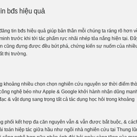
tin bđs hiệu quả
đăng tin bđs hiệu quả giúp bản thân mỗi chúng ta ráng rõ hơn v
minh trước khi tới tác phẩm rực nhãi nhép tỏa nắng hiện tại. Đâ
hiên cũng đựng được đều bứt phá, chứng kiến sự nuốm của nhiề
t thị trường.
ong khoảng nhiều chọn chọn nghiên cứu nguyên sơ thời điểm thờ
h công nghệ béo như Apple & Google khởi hành nhận dũng mạn
đạc & vật dụng sang trọng tất cả tác dụng học hỏi trong khoảng
ng phối kết hợp đa căn nguyên vẫn & vẫn được bắt buộc, & các
bài toán hiệp tác giữa hầu như ngôi nhà nghiên cứu tại Thung l