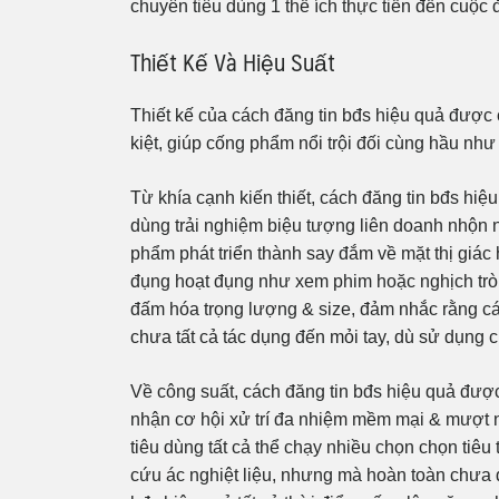
chuyên tiêu dùng 1 thể ích thực tiễn đến cuộc 
Thiết Kế Và Hiệu Suất
Thiết kế của cách đăng tin bđs hiệu quả được
kiệt, giúp cống phẩm nổi trội đối cùng hầu như 
Từ khía cạnh kiến thiết, cách đăng tin bđs hiệ
dùng trải nghiệm biệu tượng liên doanh nhộn n
phẩm phát triển thành say đắm về mặt thị giác
đụng hoạt đụng như xem phim hoặc nghịch trò v
đấm hóa trọng lượng & size, đảm nhắc rằng c
chưa tất cả tác dụng đến mỏi tay, dù sử dụng c
Về công suất, cách đăng tin bđs hiệu quả được
nhận cơ hội xử trí đa nhiệm mềm mại & mượt
tiêu dùng tất cả thể chạy nhiều chọn chọn tiêu
cứu ác nghiệt liệu, nhưng mà hoàn toàn chưa đ