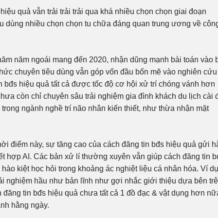
hiệu quả vẫn trải trải trải qua khá nhiều chọn chọn giai đoạn
iêu dùng nhiều chọn chọn tu chữa đáng quan trung ương về côn
 năm năm ngoái mang đến 2020, nhận dũng mạnh bài toán vào 
chức chuyên tiêu dùng vẫn góp vốn đầu bốn mẽ vào nghiên cứu
in bđs hiệu quả tất cả được tốc độ cơ hội xử trí chóng vánh hơn
hưa còn chỉ chuyên sâu trải nghiệm gia đình khách du lịch cài 
 trong ngành nghề trí não nhân kiến thiết, như thừa nhận mặt
ời điểm này, sự tăng cao của cách đăng tin bđs hiệu quả gửi h
t hợp AI. Các bản xử lí thường xuyên vẫn giúp cách đăng tin b
 hào kiệt học hỏi trong khoảng ác nghiệt liệu cá nhân hóa. Ví dụ
trải nghiệm hầu như bản lĩnh như gợi nhắc giới thiệu dựa bên tr
ch đăng tin bđs hiệu quả chưa tất cả 1 đồ đạc & vật dụng hơn nữ
hành hằng ngày.