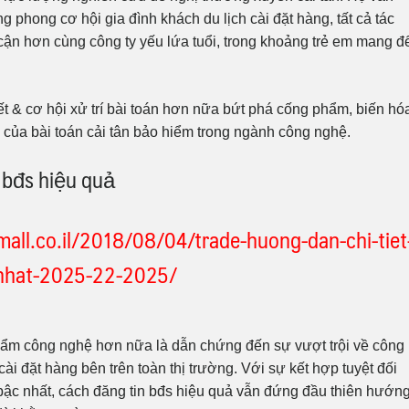
 phong cơ hội gia đình khách du lịch cài đặt hàng, tất cả tác
cận hơn cùng công ty yếu lứa tuổi, trong khoảng trẻ em mang đ
ết & cơ hội xử trí bài toán hơn nữa bứt phá cống phẩm, biến hó
 của bài toán cải tân bảo hiểm trong ngành công nghệ.
 bđs hiệu quả
all.co.il/2018/08/04/trade-huong-dan-chi-tiet
i-nhat-2025-22-2025/
hẩm công nghệ hơn nữa là dẫn chứng đến sự vượt trội về công
 cài đặt hàng bên trên toàn thị trường. Với sự kết hợp tuyệt đối
bậc nhất, cách đăng tin bđs hiệu quả vẫn đứng đầu thiên hướng