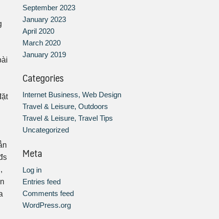
September 2023
January 2023
g
April 2020
March 2020
January 2019
bài
Categories
Internet Business, Web Design
đặt
Travel & Leisure, Outdoors
Travel & Leisure, Travel Tips
Uncategorized
ẳn
Meta
đs
,
Log in
Entries feed
ên
Comments feed
a
WordPress.org