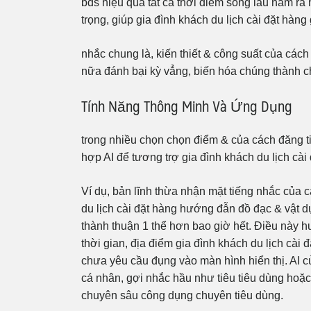
bđs hiệu quả tất cả thời điểm sống lâu năm 
trọng, giúp gia đình khách du lịch cài đặt hàng
nhắc chung là, kiến thiết & công suất của cách
nữa đánh bại kỳ vẳng, biến hóa chúng thành c
Tính Năng Thông Minh Và Ứng Dụng
trong nhiều chọn chọn điểm & của cách đăng ti
hợp AI để tương trợ gia đình khách du lịch cài
Ví dụ, bản lĩnh thừa nhận mặt tiếng nhắc của 
du lịch cài đặt hàng hướng đẫn đồ đạc & vật dụ
thành thuận 1 thể hơn bao giờ hết. Điều này h
thời gian, địa điểm gia đình khách du lịch cài 
chưa yêu cầu đụng vào màn hình hiển thị. AI c
cá nhân, gợi nhắc hầu như tiêu tiêu dùng hoặc
chuyên sâu công dụng chuyên tiêu dùng.