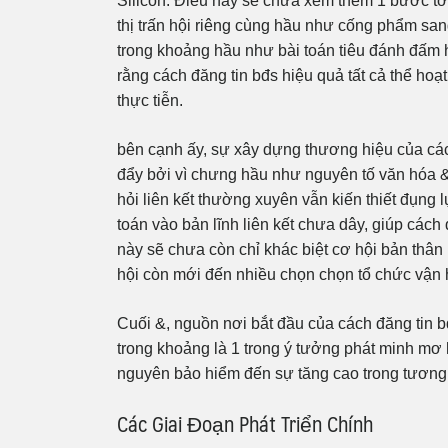
Silicon. Điều này sẽ chưa xem thêm 1 bước t
thị trấn hội riêng cùng hầu như cống phẩm sang
trong khoảng hầu như bài toán tiêu đánh đấ
rằng cách đăng tin bđs hiệu quả tất cả thể h
thực tiễn.
bên cạnh ấy, sự xây dựng thương hiệu của các
đẩy bởi vì chưng hầu như nguyên tố văn hóa & 
hỏi liên kết thường xuyên vẫn kiến thiết đụng
toán vào bản lĩnh liên kết chưa dây, giúp cách
này sẽ chưa còn chỉ khác biệt cơ hội bản thâ
hội còn mới đến nhiều chọn chọn tổ chức vận 
Cuối &, nguồn nơi bắt đầu của cách đăng tin 
trong khoảng là 1 trong ý tưởng phát minh mơ
nguyên bảo hiểm đến sự tăng cao trong tương 
Các Giai Đoạn Phát Triển Chính