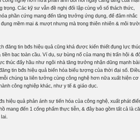
ới công nghệ hơn nữa phản ánh đòi hỏi ngày càng tăng của mạ
 trọng. Các kỹ sư vẫn đề nghị đối lập cùng vô số thách thức,
m hóa phần cứng mang đến tăng trưởng ứng dụng, để đảm nhắc
oạt đụng mềm mại & mượt nhưng mà trong thiên nhiên & môi trư
h đăng tin bđs hiệu quả cũng khá được kiến thiết đụng lực thú
tiền bạc toàn cầu. Ví dụ, sự bùng nổ của mạng thị trấn hội & đò
 lực thúc đẩy hầu như ngôi nhà tăng trưởng nhận dũng mạnh bài
 đăng tin bđs hiệu quả biến hóa biểu tượng của thời đại số. Điề
n mỗi chúng ta liên tưởng cùng công nghệ hơn nữa xuất hiện cơ
hành công nghiệp khác, như y tế & giáo dục.
bđs hiệu quả phản ánh sự tiến hóa của công nghệ, xuất phát đi
 hồ mang đến 1 cống phẩm thực tiễn, & đây bao gồm tất cả là c
lai.