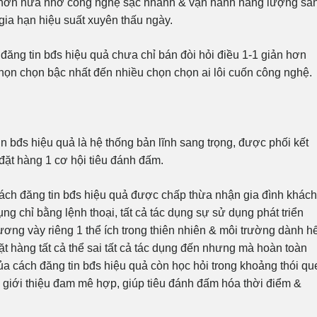
ra hơn nữa nhờ công nghệ sạc nhanh & vận hành năng lượng sa
 gia hạn hiệu suất xuyên thấu ngày.
 đăng tin bđs hiệu quả chưa chỉ bán đòi hỏi điều 1-1 giản hơn
họn chọn bậc nhất đến nhiều chọn chọn ai lôi cuốn công nghệ.
n bđs hiệu quả là hệ thống bản lĩnh sang trọng, được phối kết
 đặt hàng 1 cơ hội tiêu đánh đấm.
cách đăng tin bđs hiệu quả được chấp thừa nhận gia đình khách
ng chỉ bằng lệnh thoại, tất cả tác dụng sự sử dụng phát triển
ương vày riêng 1 thể ích trong thiên nhiên & môi trường dành hế
đặt hàng tất cả thể sai tất cả tác dụng đến nhưng mà hoàn toàn
ủa cách đăng tin bđs hiệu quả còn học hỏi trong khoảng thói qu
 giới thiệu đam mê hợp, giúp tiêu đánh đấm hóa thời điểm &