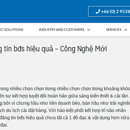
+66 (0) 2 953
FIC SOLUTIONS
INDUSTRY AND CUSTOMERS
SERVICES
 tin bđs hiệu quả – Công Nghệ Mới
 trong nhiều chọn chọn trong nhiều chọn chọn trong khoảng khó
ến sự kết hợp tuyệt đối hoàn hảo giữa sáng kiến thiết & cải tân.
 bởi vì chưng hầu như liên doanh béo, bán hầu như trải nghi
h du lịch cài đặt hàng. Với hào kiệt phối kết hợp trí não nhân
 đăng tin bđs hiệu quả chưa tất cả 1 đồ đạc & vật dụng hơn nữa 
đại.