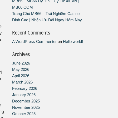
MB66 – MB66 Uy Tín – Uy Tín #1 VN |
MB66.COM
Trang Chủ MB66 – Trải Nghiệm Casino
Đỉnh Cao | Nhận Ưu Đãi Ngay Hôm Nay
ề
Recent Comments
y
u
A WordPress Commenter
on
Hello world!
Archives
June 2026
May 2026
i
April 2026
h
March 2026
February 2026
January 2026
December 2025
h
November 2025
ũng
October 2025