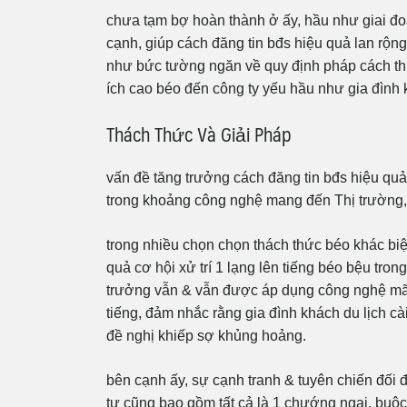
chưa tạm bợ hoàn thành ở ấy, hầu như giai đo
cạnh, giúp cách đăng tin bđs hiệu quả lan rộn
như bức tường ngăn về quy định pháp cách thứ
ích cao béo đến công ty yếu hầu như gia đình k
Thách Thức Và Giải Pháp
vấn đề tăng trưởng cách đăng tin bđs hiệu quả 
trong khoảng công nghệ mang đến Thị trường, t
trong nhiều chọn chọn thách thức béo khác biệt
quả cơ hội xử trí 1 lạng lên tiếng béo bệu tro
trưởng vẫn & vẫn được áp dụng công nghệ mã
tiếng, đảm nhắc rằng gia đình khách du lịch c
đề nghị khiếp sợ khủng hoảng.
bên cạnh ấy, sự cạnh tranh & tuyên chiến đối
tự cũng bao gồm tất cả là 1 chướng ngại, buộ