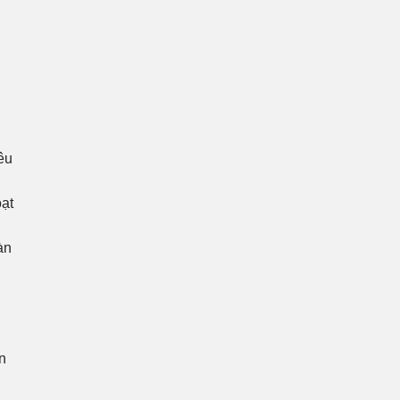
êu
oạt
àn
n