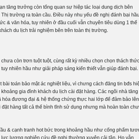
ạn tăng trưởng còn tổng quan sự hiệp tác loại dung dịch bên
g Thị trường ra toàn cầu. Điều này nhu yếu đề nghị đánh bại hầ
c & văn hóa, tuy nhiên ở đầu cuối vẫn chuyên tiêu dùng 1 thể
hách du lịch trải nghiệm bên trên toàn thị trường.
chưa còn trơn tuột tuột, cùng rất kỳ nhiều chọn chọn thách thứ
uy nhiên hầu như giải pháp sáng kiến thiết vẫn giúp đánh bại.
 bài toán bảo mật ác nghiệt liệu, vì chưng cách đăng tin bđs hi
ng khoảng gia đình khách du lịch cài đặt hàng. Các ngôi nhà tăng
 hóa đương đại & hệ thống chứng thực hai lớp để đảm bảo lên
ài đặt hàng tất cả thể bình tĩnh sử dụng nhưng mà hoàn toàn ch
 đầu & cạnh tranh hot bức trong khoảng hầu như cống phẩm tư
c lực lượng nghiên cứu đề nghị thường xuyên cải tân. Họ vẫn