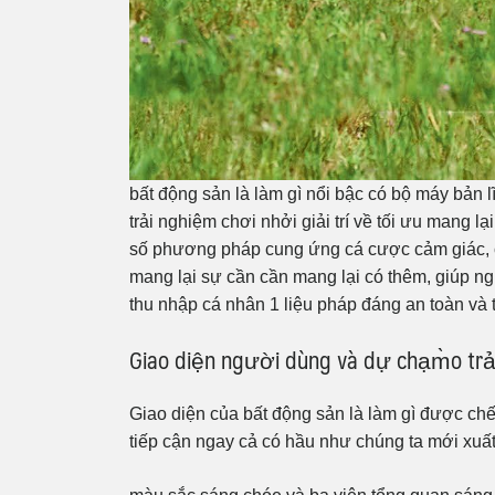
bất động sản là làm gì nổi bậc có bộ máy bản l
trải nghiệm chơi nhởi giải trí về tối ưu mang 
số phương pháp cung ứng cá cược cảm giác, c
mang lại sự cần cần mang lại có thêm, giúp ng
thu nhập cá nhân 1 liệu pháp đáng an toàn và t
Giao diện người dùng và dự chạm̀o tr
Giao diện của bất động sản là làm gì được chế
tiếp cận ngay cả có hầu như chúng ta mới xuất