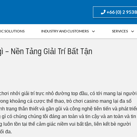
+66 (0) 2 953
FIC SOLUTIONS
INDUSTRY AND CUSTOMERS
SERVICES
ì – Nền Tảng Giải Trí Bất Tận
chơi nhởi giải trí trực nhỏ đường top đầu, có tới mang lại người
ong khoảng cá cược thể thao, trò chơi casino mang lại đa số
nh trạng thân thiết và gần gũi và công nghệ tiên tiến và phát triể
gì có chúng chúng tôi đáng an toàn và tin cậy và an toàn và tin
luôn tồn tại thể cảm giác niềm vui bất tận, liên kết bè người
ối đa.