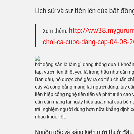
Lịch sử và sự tiến lên của bất động
http://ww38.mygurumy
Xem thêm:
choi-ca-cuoc-dang-cap-04-08-
bất động sản là làm gì đang thông qua 1 kho
lập, vươn lên thiết yếu là trong hầu như căn ng
Ban đầu, nó được chế gây ra có tiêu chuẩn chỉ
cậy và công bằng mang lại người dùng, tuy cầ
liên hiệp công nghệ tiên tiến và phát triển c
cần cần mang lại ngày hiệu quả nhất của bè ng
trải nghiệm người dùng hơn nữa khẳng định có 
nhau khốc liệt.
Nguồn gốc và sáng kiến mới thuở đầu