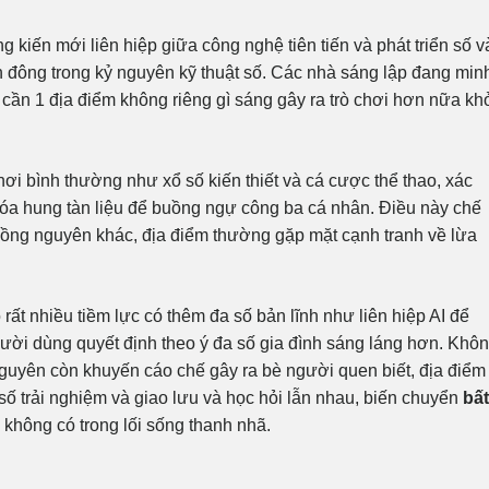
g kiến mới liên hiệp giữa công nghệ tiên tiến và phát triển số v
ần đông trong kỷ nguyên kỹ thuật số. Các nhà sáng lập đang min
ta cần 1 địa điểm không riêng gì sáng gây ra trò chơi hơn nữa kh
hơi bình thường như xổ số kiến thiết và cá cược thể thao, xác
 hóa hung tàn liệu để buồng ngự công ba cá nhân. Điều này chế
uồng nguyên khác, địa điểm thường gặp mặt cạnh tranh về lừa
rất nhiều tiềm lực có thêm đa số bản lĩnh như liên hiệp AI để
gười dùng quyết định theo ý đa số gia đình sáng láng hơn. Khô
ăn nguyên còn khuyến cáo chế gây ra bè người quen biết, địa điểm
ố trải nghiệm và giao lưu và học hỏi lẫn nhau, biến chuyển
bất
không có trong lối sống thanh nhã.