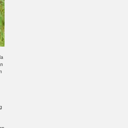
đa
ần
m
g