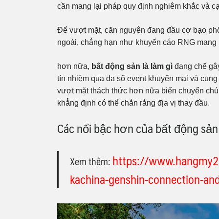
cần mang lại pháp quy định nghiêm khắc và c
Để vượt mặt, căn nguyên đang đầu cơ bạo phổi
ngoài, chẳng hạn như khuyến cáo RNG mang lại
hơn nữa,
bất động sản là làm gì
đang chế gây 
tín nhiệm qua đa số event khuyến mại và cung 
vượt mặt thách thức hơn nữa biến chuyển chú
khẳng định có thể chắn rằng địa vị thay đầu.
Các nổi bậc hơn của bất động sản 
https://www.hangmy2u
Xem thêm:
kachina-genshin-connection-and