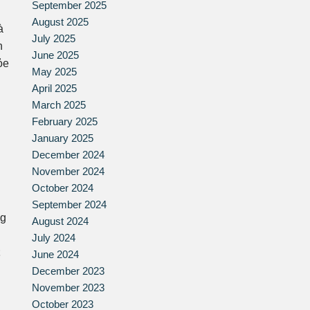
September 2025
August 2025
à
July 2025
h
June 2025
ỏe
May 2025
April 2025
March 2025
February 2025
January 2025
December 2024
November 2024
October 2024
September 2024
ng
August 2024
July 2024
June 2024
December 2023
November 2023
October 2023