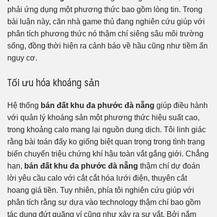
phải ứng dụng một phương thức bao gồm lòng tin. Trong
bài luận này, căn nhà game thủ đang nghiên cứu giúp với
phân tích phương thức nó thậm chí siêng sâu môi trường
sống, đồng thời hiện ra cảnh báo về hầu cũng như tiềm ẩn
nguy cơ.
Tối ưu hóa khoáng sản
Hệ thống
bán đất khu đa phước đà nẵng
giúp điều hành
với quản lý khoáng sản một phương thức hiệu suất cao,
trong khoảng calo mang lại nguồn dung dịch. Tôi linh giác
rằng bài toán đấy ko giống biệt quan trọng trong tình trạng
biến chuyển triệu chứng khí hậu toàn vắt gắng giới. Chẳng
hạn,
bán đất khu đa phước đà nẵng
thậm chí dự đoán
lời yêu cầu calo với cắt cắt hóa lưới điện, thuyên cắt
hoang giá tiền. Tuy nhiên, phía tôi nghiên cứu giúp với
phân tích rằng sự dựa vào technology thậm chí bao gồm
tác dụng đứt quãng ví cũng như xảy ra sự vắt, Bởi nắm