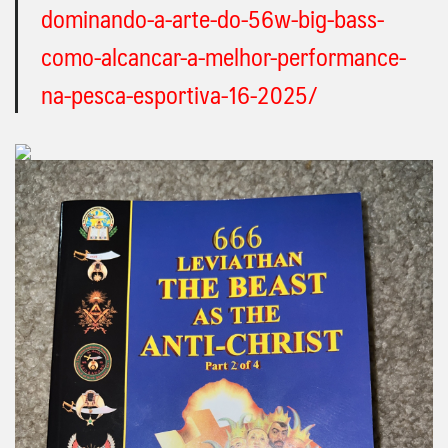
dominando-a-arte-do-56w-big-bass-
como-alcancar-a-melhor-performance-
na-pesca-esportiva-16-2025/