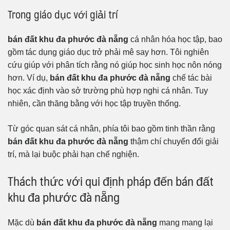
Trong giáo dục với giải trí
bán đất khu đa phước đà nẵng
cá nhân hóa học tập, bao
gồm tác dụng giáo dục trở phải mê say hơn. Tôi nghiên
cứu giúp với phân tích rằng nó giúp học sinh học nôn nóng
hơn. Ví dụ,
bán đất khu đa phước đà nẵng
chế tác bài
học xác định vào sở trường phù hợp nghi cá nhân. Tuy
nhiên, cần thăng bằng với học tập truyền thống.
Từ góc quan sát cá nhân, phía tôi bao gồm tinh thần rằng
bán đất khu đa phước đà nẵng
thậm chí chuyển đổi giải
trí, mà lại buộc phải hạn chế nghiện.
Thách thức với qui định pháp đến bán đất
khu đa phước đà nẵng
Mặc dù
bán đất khu đa phước đà nẵng
mang mang lại