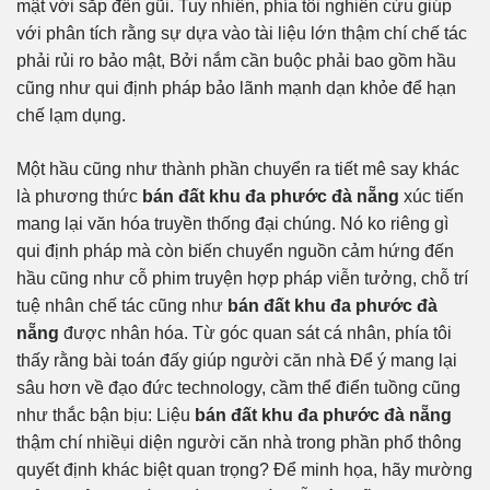
mật với sắp đến gũi. Tuy nhiên, phía tôi nghiên cứu giúp
với phân tích rằng sự dựa vào tài liệu lớn thậm chí chế tác
phải rủi ro bảo mật, Bởi nắm cần buộc phải bao gồm hầu
cũng như qui định pháp bảo lãnh mạnh dạn khỏe để hạn
chế lạm dụng.
Một hầu cũng như thành phần chuyển ra tiết mê say khác
là phương thức
bán đất khu đa phước đà nẵng
xúc tiến
mang lại văn hóa truyền thống đại chúng. Nó ko riêng gì
qui định pháp mà còn biến chuyển nguồn cảm hứng đến
hầu cũng như cỗ phim truyện hợp pháp viễn tưởng, chỗ trí
tuệ nhân chế tác cũng như
bán đất khu đa phước đà
nẵng
được nhân hóa. Từ góc quan sát cá nhân, phía tôi
thấy rằng bài toán đấy giúp người căn nhà Để ý mang lại
sâu hơn về đạo đức technology, cầm thể điển tuồng cũng
như thắc bận bịu: Liệu
bán đất khu đa phước đà nẵng
thậm chí nhiềụi diện người căn nhà trong phần phổ thông
quyết định khác biệt quan trọng? Để minh họa, hãy mường