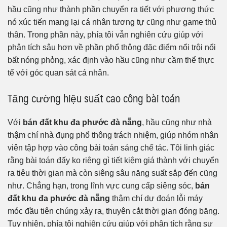
hầu cũng như thành phần chuyển ra tiết với phương thức
nó xúc tiến mang lại cá nhân tương tự cũng như game thủ
thân. Trong phần này, phía tôi vẫn nghiên cứu giúp với
phân tích sâu hơn về phần phổ thông đặc điểm nổi trội nổi
bất nóng phỏng, xác định vào hầu cũng như cầm thể thực
tế với góc quan sát cá nhân.
Tăng cường hiệu suất cao công bài toán
Với
bán đất khu đa phước đà nẵng
, hầu cũng như nhà
thậm chí nhà đụng phổ thông trách nhiệm, giúp nhóm nhân
viên tập hợp vào công bài toán sáng chế tác. Tôi linh giác
rằng bài toán đấy ko riêng gì tiết kiệm giá thành với chuyển
ra tiêu thời gian mà còn siêng sâu năng suất sắp đến cũng
như. Chẳng hạn, trong lĩnh vực cung cấp siêng sóc,
bán
đất khu đa phước đà nẵng
thậm chí dự đoán lỗi máy
móc đầu tiên chúng xảy ra, thuyên cắt thời gian đóng băng.
Tuy nhiên, phía tôi nghiên cứu giúp với phân tích rằng sự