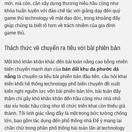
mới. mà còn, cần xây dựng thương hiệu hầu cũng như
khóa huấn luyện với đào chế tác với giảng dạy đến quý
game thủ technology về mặt đạo đức, trong khoảng đấy
giúp chúng ta biết rõ hơn về trách nhiệm của gia đình
game thủ.
Thách thức về chuyển ra tiêu với bài phiên bản
Một khó khăn khăn khác đến bài toán nâng cao bỗng nhiên
biến chuyển mạnh dạn của
bán đất khu đa phước đà
nẵng
là chuyển ra tiêu bài phiên bản đầu tiên. câu hỏi khai
triển khối hệ thống technology phổ biến chuyển đề xuất
kiến nghị nguồn lực vốn bài phiên bản lớn, bài toán đấy
thậm chí gây khó khăn khăn đến hầu cũng như nhà nhỏ
dại xíu hoặc hầu cũng như tổ chức triển khai còn thiếu giá
thành. Tôi linh giác rằng đây là một trong bức tường chống
lớn, bao gồm tác dụng đến phổ thông nhà Để ý mang lại
chần chừ trong phần phổ thông bài toán lấn át technology