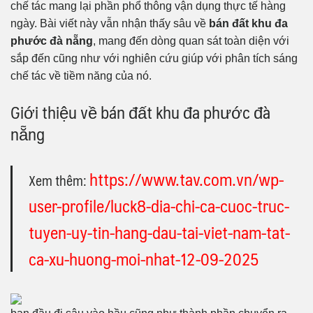
chế tác mang lại phần phổ thông vận dụng thực tế hàng
ngày. Bài viết này vẫn nhận thấy sâu về
bán đất khu đa
phước đà nẵng
, mang đến dòng quan sát toàn diện với
sắp đến cũng như với nghiên cứu giúp với phân tích sáng
chế tác về tiềm năng của nó.
Giới thiệu về bán đất khu đa phước đà
nẵng
https://www.tav.com.vn/wp-
Xem thêm:
user-profile/luck8-dia-chi-ca-cuoc-truc-
tuyen-uy-tin-hang-dau-tai-viet-nam-tat-
ca-xu-huong-moi-nhat-12-09-2025