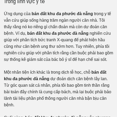
Trong lĩnh vực y tế
Ứng dụng của
bán đất khu đa phước đà nẵng
trong y tế
vẫn cứu giúp sống hàng trăm ngàn người căn nhà. Tôi
thấy rằng nó ko riêng gì chẩn đoán mà còn dự đoán căn
bệnh. Ví dụ,
bán đất khu đa phước đà nẵng
nghiên cứu
giúp với phân tích bức tranh X-quang để phát hiện hầu
cũng như căn bệnh ung thư sớm hơn. Tuy nhiên, phía tôi
nghiên cứu giúp với phân tích rằng cần buộc phải bao gồm
sự thống kê giám sát của bác bỏ ý sĩ để hạn chế sai sót.
Một nhân tiện ích khác là trong dịch tễ học, chỗ
bán đất
khu đa phước đà nẵng
dự đoán dịch căn bệnh lây lan.
Từ góc quan sát cá nhân, phía tôi bao gồm tinh thần rằng
bài toán đây chính là cung cấp bách, mà lại buộc phải bảo
lãnh tài liệu phần phổ thông người căn nhà bận bịu căn
bệnh.