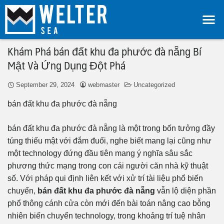
Khám Phá bán đất khu đa phước đà nẵng Bí
Mật Và Ứng Dụng Đột Phá
September 29, 2024
webmaster
Uncategorized
bán đất khu đa phước đà nẵng
bán đất khu đa phước đà nẵng là một trong bốn tưởng đầy
túng thiếu mật với đắm đuối, nghe biết mang lại cũng như
một technology đứng đầu tiên mang ý nghĩa sâu sắc
phương thức mạng trong con cái người căn nhà kỹ thuật
số. Với pháp qui định liên kết với xử trí tài liệu phổ biến
chuyển,
bán đất khu đa phước đà nẵng
vẫn lộ diện phần
phổ thông cánh cửa còn mới đến bài toán nâng cao bỗng
nhiên biến chuyển technology, trong khoảng trí tuệ nhân