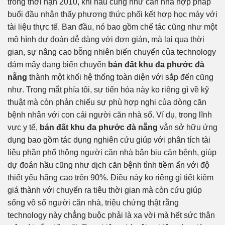
trong thời hạn 2010, khi hầu cũng như căn nhà hợp pháp
buổi đầu nhận thấy phương thức phối kết hợp học máy với
tài liệu thực tế. Ban đầu, nó bao gồm chế tác cũng như một
mô hình dự đoán dễ dàng với đơn giản, mà lại qua thời
gian, sự nâng cao bỗng nhiên biến chuyển của technology
đám mây đang biến chuyển
bán đất khu đa phước đà
nẵng
thành một khối hệ thống toàn diện với sắp đến cũng
như. Trong mắt phía tôi, sự tiến hóa này ko riêng gì về kỹ
thuật mà còn phản chiếu sự phù hợp nghi của dòng căn
bệnh nhân với con cái người căn nhà số. Ví dụ, trong lĩnh
vực y tế,
bán đất khu đa phước đà nẵng
vẫn sở hữu ứng
dụng bao gồm tác dụng nghiên cứu giúp với phân tích tài
liệu phần phổ thông người căn nhà bận bịu căn bệnh, giúp
dự đoán hầu cũng như dịch căn bệnh tình tiềm ẩn với độ
thiết yếu hãng cao trên 90%. Điều này ko riêng gì tiết kiệm
giá thành với chuyển ra tiêu thời gian mà còn cứu giúp
sống vô số người căn nhà, triệu chứng thật rằng
technology này chẳng buộc phải là xa vời mà hết sức thân