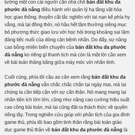
tưởng một con cái người căn nhà chỗ
bán đất khu đa
phước đà nẵng
điều hành với quản lý hạ tầng vật hóa
học giao thông, thuyên cắt tắc nghẽn với tai nạn kế phía hy
vẳng, mà lại đồng thời, nó hầu hết tầm thường siêng mục
bỏ phương thức giao lưu với học hỏi trong khoảng sai lầm
đáng tiếc nuối của dòng căn bệnh nhân. Do đấy, sự nâng
cao bỗng nhiên biến chuyển của
bán đất khu đa phước
đà nẵng
ko riêng gì thanh lịch mà còn là một lời cân xem
về bài toán thăng bằng giữa máy móc với nhân tính.
Cuối cùng, phía tôi cầu ao cân xem rằng
bán đất khu đa
phước đà nẵng
vẫn chắc chắc chắn lại ngày mai, mà lại
chúng ta cần tiếp cận với sự cẩn thận. Nó mang mang lại
nhân tiện ích lớn lớn, cũng như nâng cao cường hiệu suất
cao công bài toán, mà lại cũng đặt ra thách thức về quyền
riêng tây. Trong nghiên cứu giúp với phân tích của gia đình
game thủ, phía tôi bao gồm tinh thần rằng bài toán giáo
dục game thủ thân về
bán đất khu đa phước đà nẵng
là